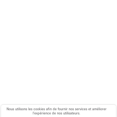
Espace Epuré / Minimaliste
Exposition Véhicules
Internet
Jardin
Licence Alcool
Lumière du Jour
Mobilier
Parking Privé
Plusieurs Pièces
Portants
Presentoir Vitrine
Rooftop / Terrasse
Nous utilisons les cookies afin de fournir nos services et améliorer
Réserve
l’expérience de nos utilisateurs.