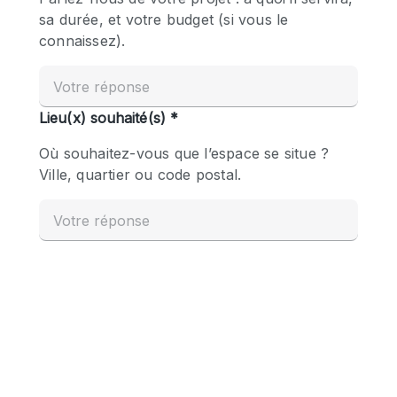
Boutique en Partage
Bureaux
Camion / Fourgon
Commerce
Container
Entrepôt / Espace Stockage / Box
Espace Atypique / Unique
Espace Créatif
Espace Publicitaire
Espace Événementiel
Galerie d'art
Kiosque / Stand / Corner
Lobby / Accueil