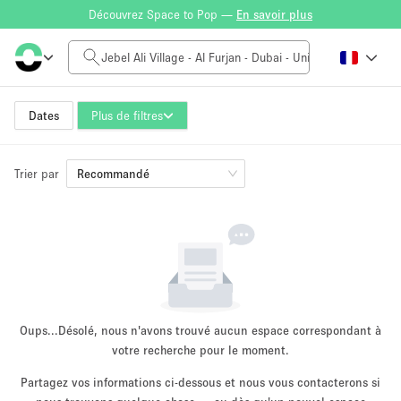
Découvrez Space to Pop —
En savoir plus
Tarif à la journée
0AED
5.000AED+
Dates
Plus de filtres
Trier par
Taille de l'espace
Recommandé
10 m²
500+ m²
~ 13 personnes
~ 650 personnes
Type de projet
Oups...
Désolé, nous n'avons trouvé aucun espace correspondant à
votre recherche pour le moment.
Partagez vos informations ci-dessous et nous vous contacterons si
Vente au