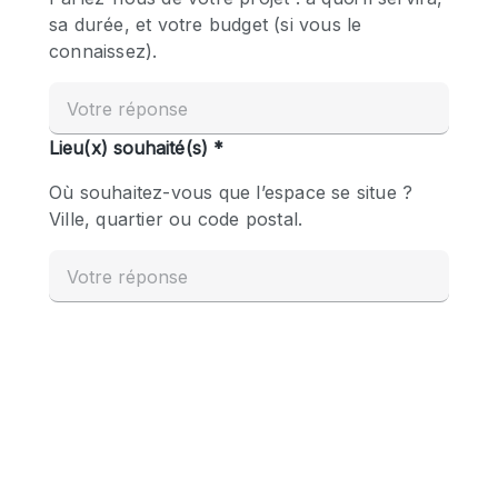
Boutique en Partage
Bureaux
Camion / Fourgon
Commerce
Container
Entrepôt / Espace Stockage / Box
Espace Atypique / Unique
Espace Créatif
Espace Publicitaire
Espace Événementiel
Galerie d'art
Kiosque / Stand / Corner
Lobby / Accueil