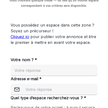
nous trouvons quelque chose — ou dès qu'un nouvel espace
Showroom
Événement
Art
Alimentation
détail
correspondant à vos critères sera disponible.
Séance de
Local
Conférence
Réunion
Bureaux
photo
Commercial
Partagé
Type de l'espace
Appartement / Loft
Atelier
Autre
Bateau
Boutique / Magasin