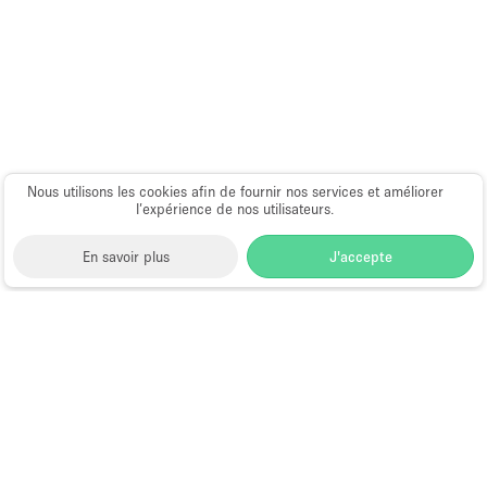
Nous utilisons les cookies afin de fournir nos services et améliorer
l’expérience de nos utilisateurs.
En savoir plus
J'accepte
Space to Pop
>
Location showroom
>
Location
Showrooms à Dubai
>
Location Showrooms à Sheikh
Zayed Road, Dubaï
Location Showrooms à Sheikh