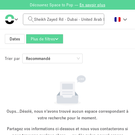
Découvrez Space to Pop —
En savoir plus
Tarif à la journée
0AED
5.000AED+
Dates
Plus de filtres
Trier par
Taille de l'espace
Recommandé
10 m²
500+ m²
~ 13 personnes
~ 650 personnes
Type de projet
Oups...
Désolé, nous n'avons trouvé aucun espace correspondant à
votre recherche pour le moment.
Partagez vos informations ci-dessous et nous vous contacterons si
Vente au