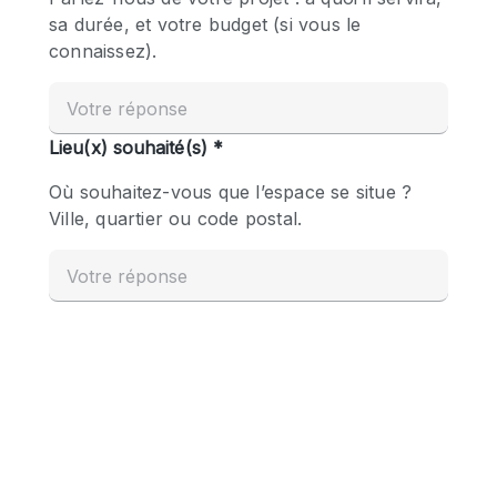
Boutique en Partage
Bureaux
Camion / Fourgon
Commerce
Container
Entrepôt / Espace Stockage / Box
Espace Atypique / Unique
Espace Créatif
Espace Publicitaire
Espace Événementiel
Galerie d'art
Kiosque / Stand / Corner
Lobby / Accueil