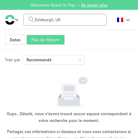
Découvrez Space to Pop —
En savoir plus
Tarif à la journée
£0
£5,000+
Dates
Plus de filtres
Trier par
Taille de l'espace
Recommandé
100 sq ft
5000+ sq ft
~ 13 personnes
~ 650 personnes
Type de projet
Oups...
Désolé, nous n'avons trouvé aucun espace correspondant à
votre recherche pour le moment.
Partagez vos informations ci-dessous et nous vous contacterons si
Vente au