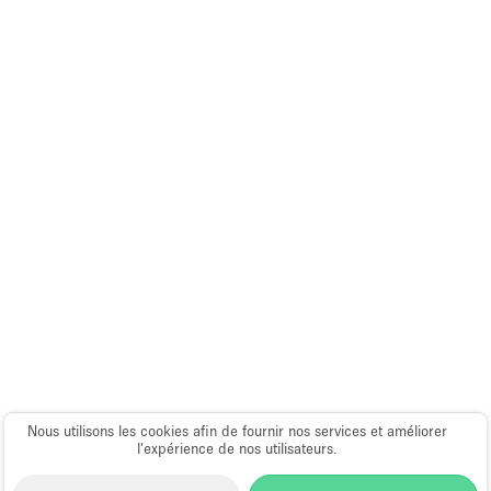
Espace Epuré / Minimaliste
Exposition Véhicules
Internet
Jardin
Licence Alcool
Lumière du Jour
Mobilier
Parking Privé
Plusieurs Pièces
Portants
Presentoir Vitrine
Nous utilisons les cookies afin de fournir nos services et améliorer
Rooftop / Terrasse
l’expérience de nos utilisateurs.
Réserve