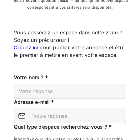
nous trouvons quelque chose — ou dès qu'un nouvel espace
Showroom
Événement
Art
Alimentation
détail
correspondant à vos critères sera disponible.
Séance de
Local
Conférence
Réunion
Bureaux
photo
Commercial
Partagé
Type de l'espace
Appartement / Loft
Atelier
Autre
Bateau
Boutique / Magasin