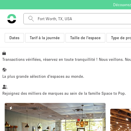
Découvrez
Dates
Tarif à la journée
Taille de l'espace
Type de pro
Type de l'espace
Appartement / Loft
Autre
Transactions vérifiées, réservez en toute tranquillité ! Nous veillons. N
Boutique / Magasin
Bureaux
La plus grande sélection d'espaces au monde.
Commerce
Entrepôt / Espace Stockage / Box
Rejoignez des milliers de marques au sein de la famille Space to Pop.
Espace Créatif
PROPRIÉTAIRE RÉACTIF
Espace Événementiel
Kiosque / Stand / Corner