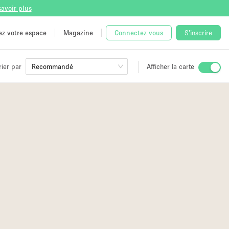
savoir plus
tez votre espace
Magazine
Connectez vous
S'inscrire
rier par
Recommandé
Afficher la carte
ge
 Unique
e
2