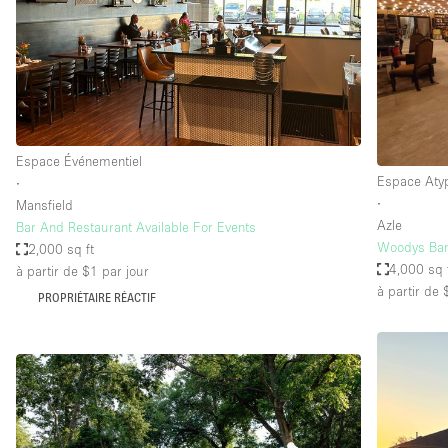
Maison / Villa / Hôtel Particulier
Rooftop
Salle de Conférence
Salon / Festival
Studio Photo / Tournage
Espace Événementiel
Espace Aty
∙
∙
Mansfield
Caractéristiques 
Accès aux handicapés
Azle
Bar And Restaurant Available For Events
de l'espace
Woodys Ban
2,000 sq ft
Animals Friendly
4,000 sq 
à partir de $1
par jour
Bar
à partir de
PROPRIÉTAIRE RÉACTIF
Chauffage
Concierge
De plain-pied
Espace Avec Vue