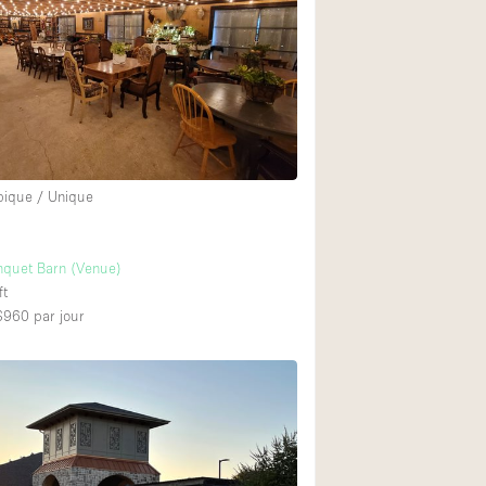
Restaurant / Bar / 
Salle
Salle de Réunion
Salon Beauté / Coi
Étal de Marché
pique / Unique
Air conditionné
quet Barn (Venue)
Ascenseur
ft
Cabines d'essayag
 $960
par jour
Comptoir
Cuisine
Entrée Large
Espace Brut