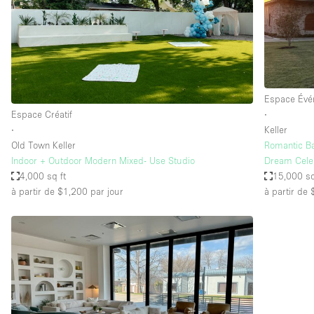
Espace Epuré / Minimaliste
Internet
Licence Alcool
Mobilier
Espace Évé
Plusieurs Pièces
Espace Créatif
∙
∙
Keller
Presentoir Vitrine
Old Town Keller
Romantic B
Réserve
Indoor + Outdoor Modern Mixed- Use Studio
Dream Cele
4,000 sq ft
15,000 sq
Smoking Area
à partir de $1,200
par jour
à partir de
Style Haussmannien
Sur Rue
Système de sécurité
Toilettes
Éclairage