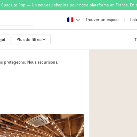
 Space to Pop — Un nouveau chapitre pour notre plateforme en France.
En 
Trouver un espace
Lis
jet
Plus de filtres
T
Atelier
Bateau
ous protégeons. Nous sécurisons.
Boutique en Parta
Camion / Fourgon
Container
Espace Atypique /
Espace Publicitair
Galerie d'art
Lobby / Accueil