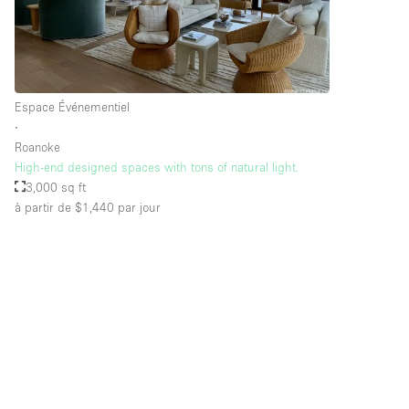
Équipement de bureau
Étage/accès
Sous-sol
Espace Événementiel
Rez-de-chaussée sur rue
∙
Roanoke
Rooftop
High-end designed spaces with tons of natural light.
Autre
3,000 sq ft
à partir de $1,440
par jour