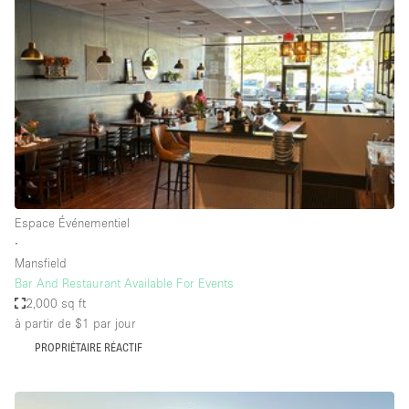
Showroom
Événement
Art
Alimentation
détail
Séance de
Local
Conférence
Réunion
Bureaux
photo
Commercial
Partagé
Type de l'espace
Espace Événementiel
∙
Appartement / Loft
Mansfield
Bar And Restaurant Available For Events
Atelier
2,000 sq ft
Autre
à partir de $1
par jour
Bateau
PROPRIÉTAIRE RÉACTIF
Boutique / Magasin