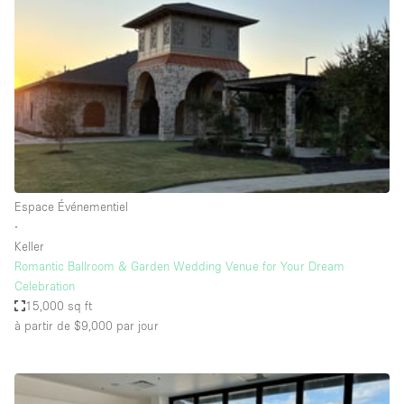
Boutique en Partage
Bureaux
Camion / Fourgon
Commerce
Container
Entrepôt / Espace Stockage / Box
Espace Atypique / Unique
Espace Événementiel
Espace Créatif
∙
Keller
Espace Publicitaire
Romantic Ballroom & Garden Wedding Venue for Your Dream
Espace Événementiel
Celebration
15,000 sq ft
Galerie d'art
à partir de $9,000
par jour
Kiosque / Stand / Corner
Lobby / Accueil