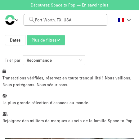
Découvrez Space to Pop —
En savoir plus
Tarif à la journée
$0
$5,000+
Dates
Plus de filtres
Trier par
Taille de l'espace
Recommandé
Transactions vérifiées, réservez en toute tranquillité ! Nous veillons.
100 sq ft
5000+ sq ft
Nous protégeons. Nous sécurisons.
~ 13 personnes
~ 650 personnes
La plus grande sélection d'espaces au monde.
Type de projet
Rejoignez des milliers de marques au sein de la famille Space to Pop.
Vente au