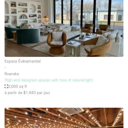
Maison / Villa / Hôtel Particulier
Restaurant / Bar / Café
Rooftop
Salle
Salle de Conférence
Salle de Réunion
Salon / Festival
Espace Événementiel
∙
Salon Beauté / Coiffure
Roanoke
Studio Photo / Tournage
High-end designed spaces with tons of natural light.
3,000 sq ft
Étal de Marché
à partir de $1,440
par jour
Caractéristiques de l'espace
Accès aux handicapés