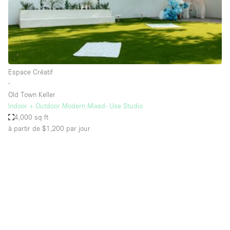
Espace Epuré / Minimaliste
Exposition Véhicules
Internet
Jardin
Espace Créatif
Licence Alcool
∙
Old Town Keller
Lumière du Jour
Indoor + Outdoor Modern Mixed- Use Studio
Mobilier
4,000 sq ft
à partir de $1,200
par jour
Parking Privé
Plusieurs Pièces
Portants
Presentoir Vitrine
Rooftop / Terrasse
Réserve