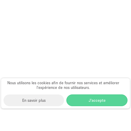
Salle de Bain
Smoking Area
Soundproof
Style Haussmannien
Style Industriel
Sur Rue
Surface Habitable
Système de sécurité
Nous utilisons les cookies afin de fournir nos services et améliorer
Terrace
l’expérience de nos utilisateurs.
Toilettes
En savoir plus
J'accepte
Water Access
Éclairage
Électricité