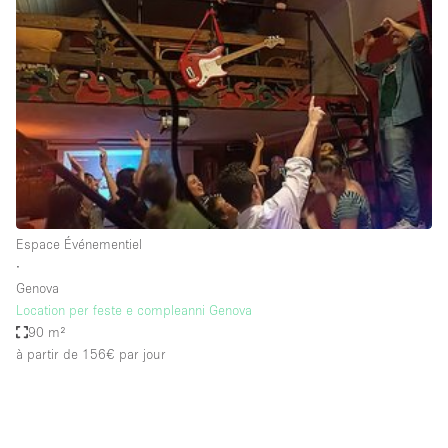
Showroom
Événement
Art
Alimentation
détail
Séance de
Local
Conférence
Réunion
Bureaux
photo
Commercial
Partagé
Type de l'espace
Espace Événementiel
∙
Appartement / Loft
Genova
Location per feste e compleanni Genova
Atelier
90 m²
Autre
à partir de 156€
par jour
Bateau
Boutique / Magasin