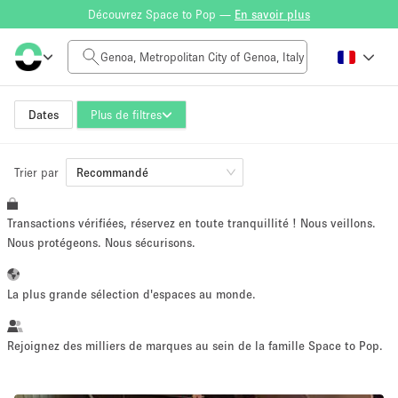
Découvrez Space to Pop —
En savoir plus
Tarif à la journée
0€
5.000€+
Dates
Plus de filtres
Trier par
Taille de l'espace
Recommandé
Transactions vérifiées, réservez en toute tranquillité ! Nous veillons.
10 m²
500+ m²
Nous protégeons. Nous sécurisons.
~ 13 personnes
~ 650 personnes
La plus grande sélection d'espaces au monde.
Type de projet
Rejoignez des milliers de marques au sein de la famille Space to Pop.
Vente au