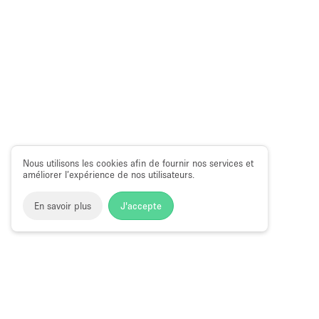
Nous utilisons les cookies afin de fournir nos services et
améliorer l’expérience de nos utilisateurs.
En savoir plus
J'accepte
Space to Pop
>
Louer un espace événementiel
>
Location E