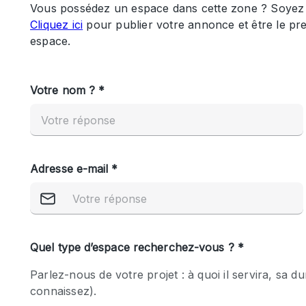
Maison / Villa / Hôtel Particulier
Rooftop
Salle de Conférence
Salon / Festival
Studio Photo / Tournage
Caractéristiques 
Accès aux handicapés
de l'espace
Animals Friendly
Bar
Chauffage
Concierge
De plain-pied
Espace Avec Vue