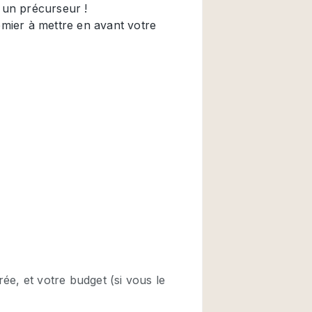
Restaurant / Bar / 
Salle
Salle de Réunion
Salon Beauté / Coi
Étal de Marché
Air conditionné
Ascenseur
Cabines d'essayag
Comptoir
Cuisine
Entrée Large
Espace Brut