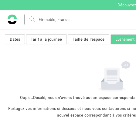
Découvrez
Dates
Tarif à la journée
Taille de l'espace
Événement
Type de l'espace
Appartement / Loft
Autre
Boutique / Magasin
Bureaux
Commerce
Entrepôt / Espace Stockage / Box
Oups...
Désolé, nous n'avons trouvé aucun espace corresponda
Espace Créatif
Partagez vos informations ci-dessous et nous vous contacterons si 
nouvel espace correspondant à vos critères
Espace Événementiel
Kiosque / Stand / Corner