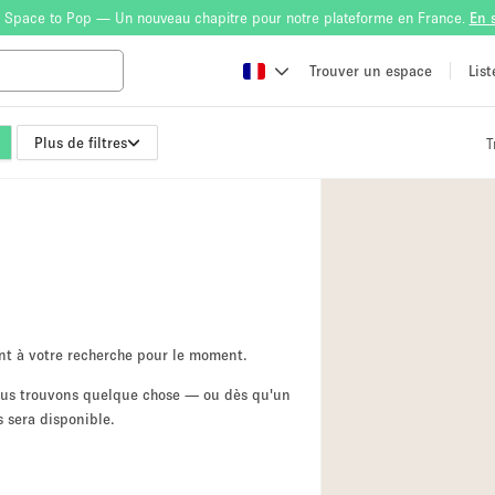
 Space to Pop — Un nouveau chapitre pour notre plateforme en France.
En 
Trouver un espace
Lis
Plus de filtres
T
Atelier
Bateau
Boutique en Parta
Camion / Fourgon
Container
Espace Atypique /
nt à votre recherche pour le moment.
Espace Publicitair
nous trouvons quelque chose — ou dès qu'un
 sera disponible.
Galerie d'art
Lobby / Accueil