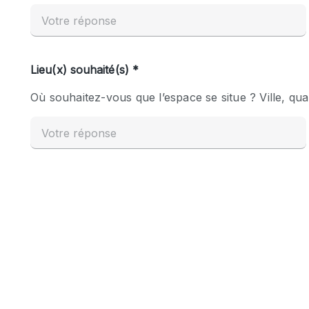
Espace Epuré / Minimaliste
Internet
Licence Alcool
Mobilier
Plusieurs Pièces
Presentoir Vitrine
Réserve
Smoking Area
Style Haussmannien
Sur Rue
Système de sécurité
Toilettes
Éclairage