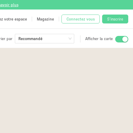
savoir plus
tez votre espace
Magazine
Connectez vous
S'inscrire
rier par
Recommandé
Afficher la carte
ge
 Unique
e