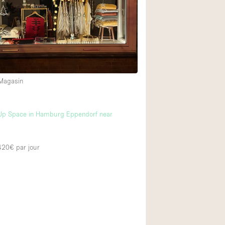
Restaurant / Bar / 
Salle
Salle de Réunion
Salon Beauté / Coi
Étal de Marché
 Magasin
Air conditionné
Up Space in Hamburg Eppendorf near
Ascenseur
Cabines d'essayag
 420€
par jour
Comptoir
Cuisine
Entrée Large
Espace Brut