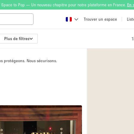
 Space to Pop — Un nouveau chapitre pour notre plateforme en France.
En 
Trouver un espace
Lis
Plus de filtres
T
Atelier
Bateau
ous protégeons. Nous sécurisons.
Boutique en Parta
Camion / Fourgon
Container
Espace Atypique /
Espace Publicitair
Galerie d'art
Lobby / Accueil