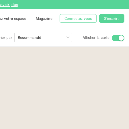
savoir plus
tez votre espace
Magazine
Connectez vous
S'inscrire
rier par
Recommandé
Afficher la carte
ge
 Unique
e