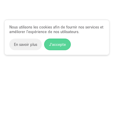
Nous utilisons les cookies afin de fournir nos services et
améliorer l’expérience de nos utilisateurs.
En savoir plus
J'accepte
Space to Pop
>
Louer une salle de réunion
>
Location Sall
Salle de Réunion à Louer à Hambourg
Pourquoi louer une salle de
Une
salle de réunion
peut être louée pour quelques heures, 