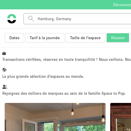
Découvrez
Dates
Tarif à la journée
Taille de l'espace
Réunion
Type de l'espace
Appartement / Loft
Autre
Transactions vérifiées, réservez en toute tranquillité ! Nous veillons. N
Boutique / Magasin
Bureaux
La plus grande sélection d'espaces au monde.
Commerce
Entrepôt / Espace Stockage / Box
Rejoignez des milliers de marques au sein de la famille Space to Pop.
Espace Créatif
Espace Événementiel
Kiosque / Stand / Corner