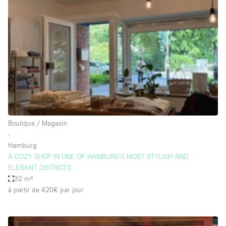
Showroom
Événement
Art
Alimentation
détail
Séance de
Local
Conférence
Réunion
Bureaux
photo
Commercial
Partagé
Type de l'espace
Boutique / Magasin
∙
Appartement / Loft
Hamburg
A COZY SHOP IN ONE OF HAMBURG’S MOST STYLISH AND
Atelier
ELEGANT DISTRICTS.
Autre
32 m²
à partir de 420€
par jour
Bateau
Boutique / Magasin