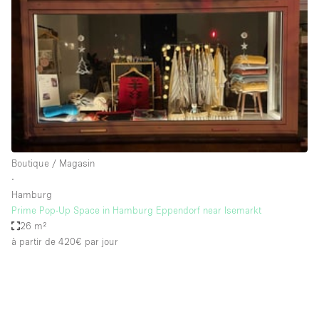
Boutique en Partage
Bureaux
Camion / Fourgon
Commerce
Container
Entrepôt / Espace Stockage / Box
Espace Atypique / Unique
Boutique / Magasin
Espace Créatif
∙
Hamburg
Espace Publicitaire
Prime Pop-Up Space in Hamburg Eppendorf near Isemarkt
Espace Événementiel
26 m²
à partir de 420€
par jour
Galerie d'art
Kiosque / Stand / Corner
Lobby / Accueil