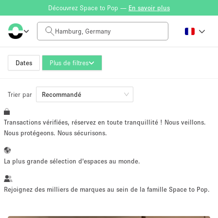
Découvrez Space to Pop —
En savoir plus
Tarif à la journée
0€
5.000€+
Dates
Plus de filtres
Trier par
Taille de l'espace
Recommandé
Transactions vérifiées, réservez en toute tranquillité ! Nous veillons.
10 m²
500+ m²
Nous protégeons. Nous sécurisons.
~ 13 personnes
~ 650 personnes
La plus grande sélection d'espaces au monde.
Type de projet
Rejoignez des milliers de marques au sein de la famille Space to Pop.
Vente au