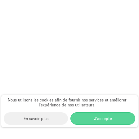
Salle de Bain
Smoking Area
Soundproof
Style Haussmannien
Style Industriel
Sur Rue
Surface Habitable
Système de sécurité
Terrace
Nous utilisons les cookies afin de fournir nos services et améliorer
Toilettes
l’expérience de nos utilisateurs.
Water Access
En savoir plus
J'accepte
Éclairage
Électricité