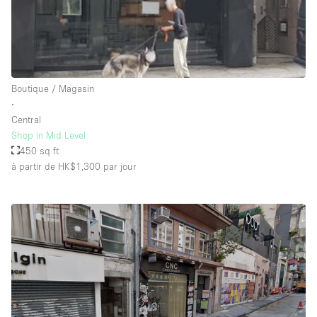
Salle de Bain
Smoking Area
Soundproof
Style Haussmannien
Boutique / Magasin
∙
Style Industriel
Central
Sur Rue
Shop in Mid Level
450 sq ft
Surface Habitable
à partir de HK$1,300
par jour
Système de sécurité
Terrace
Toilettes
Water Access
Éclairage
Électricité