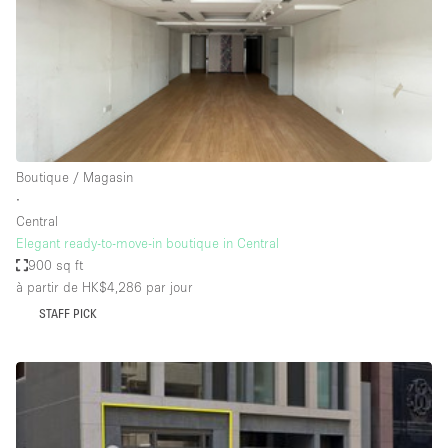
Air conditionné
Animals Friendly
Ascenseur
Bar
Cabines d'essayage
Boutique / Magasin
Chauffage
∙
Central
Comptoir
Elegant ready-to-move-in boutique in Central
Concierge
900 sq ft
à partir de HK$4,286
par jour
Cuisine
STAFF PICK
De plain-pied
Entrée Large
Espace Avec Vue
Espace Brut