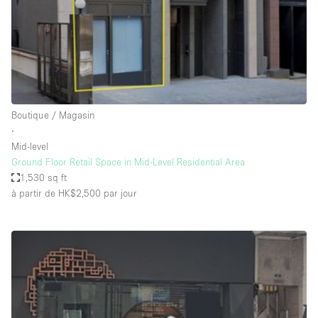
Espace Epuré / Minimaliste
Exposition Véhicules
Internet
Jardin
Licence Alcool
Boutique / Magasin
∙
Lumière du Jour
Mid-level
Mobilier
Ground Floor Retail Space in Mid-Level Residential Area
1,530 sq ft
Parking Privé
à partir de HK$2,500
par jour
Plusieurs Pièces
Portants
Presentoir Vitrine
Rooftop / Terrasse
Réserve