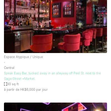
Boutique en Partage
Bureaux
Camion / Fourgon
Commerce
Container
Entrepôt / Espace Stockage / Box
Espace Atypique / Unique
Espace Atypique / Unique
Espace Créatif
∙
Central
Espace Publicitaire
Speak Easy Bar, tucked away in an alleyway off Peel St. next to the
Espace Événementiel
Gage-Street =Market.
30 sq ft
Galerie d'art
à partir de HK$6,000
par jour
Kiosque / Stand / Corner
Lobby / Accueil