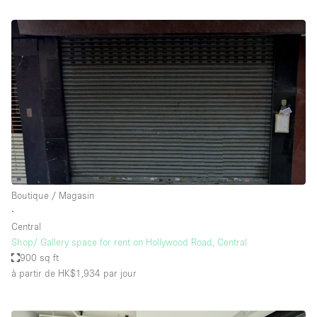
Boutique / Magasin
∙
Central
Shop/ Gallery space for rent on Hollywood Road, Central
900 sq ft
à partir de HK$1,934
par jour