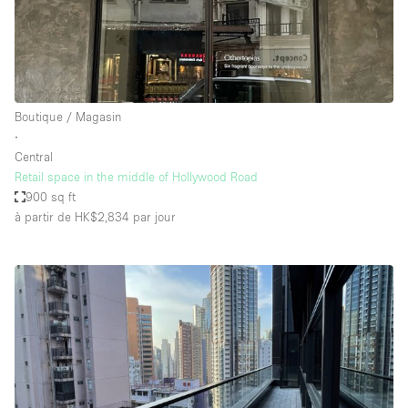
Boutique / Magasin
∙
Central
Retail space in the middle of Hollywood Road
900 sq ft
à partir de HK$2,834
par jour