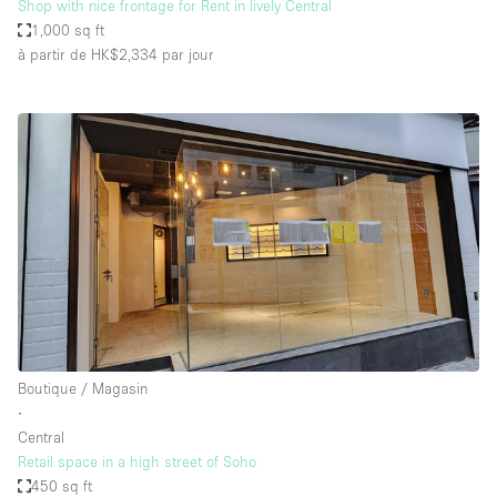
Shop with nice frontage for Rent in lively Central
1,000 sq ft
à partir de HK$2,334
par jour
Boutique / Magasin
∙
Central
Retail space in a high street of Soho
450 sq ft