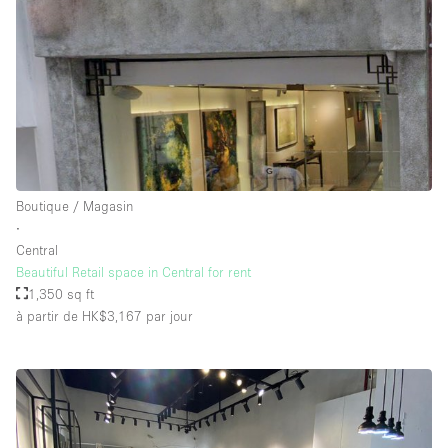
Boutique / Magasin
∙
Central
Beautiful Retail space in Central for rent
1,350 sq ft
à partir de HK$3,167
par jour