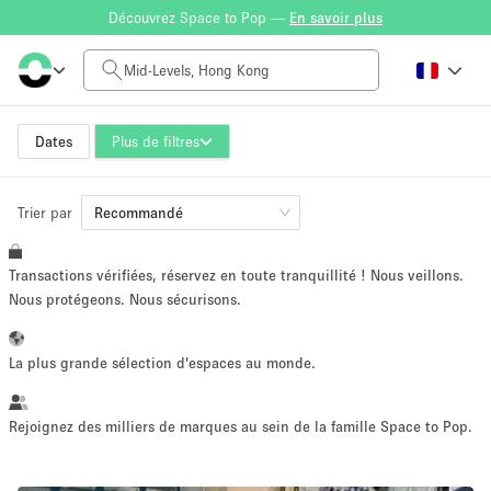
Découvrez Space to Pop —
En savoir plus
Tarif à la journée
HK$0
HK$50,000+
Dates
Plus de filtres
Trier par
Taille de l'espace
Recommandé
Transactions vérifiées, réservez en toute tranquillité ! Nous veillons.
100 sq ft
5000+ sq ft
Nous protégeons. Nous sécurisons.
~ 13 personnes
~ 650 personnes
La plus grande sélection d'espaces au monde.
Type de projet
Rejoignez des milliers de marques au sein de la famille Space to Pop.
Vente au