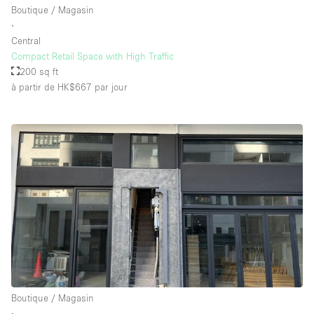
Boutique / Magasin
∙
Central
Compact Retail Space with High Traffic
200 sq ft
à partir de HK$667
par jour
Boutique / Magasin
∙