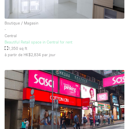
Boutique / Magasin
∙
Central
Beautiful Retail space in Central for rent
1,350 sq ft
à partir de HK$2,834
par jour