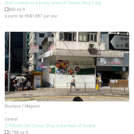
Ideal Location on a trendy street of Central, Hong Kong
800 sq ft
à partir de HK$1,667
par jour
Boutique / Magasin
∙
Central
2,766sqft (SA) Corner Shop in the Heart of Central
2,766 sq ft