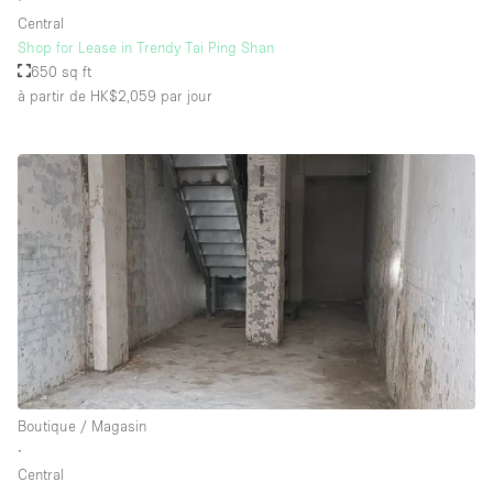
Central
Shop for Lease in Trendy Tai Ping Shan
650 sq ft
à partir de HK$2,059
par jour
Boutique / Magasin
∙
Central