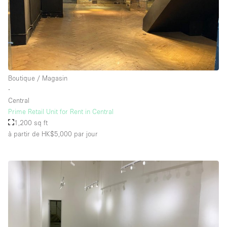
Boutique / Magasin
∙
Central
Prime Retail Unit for Rent in Central
1,200 sq ft
à partir de HK$5,000
par jour