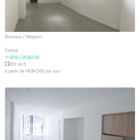
Boutique / Magasin
∙
Central
中環核心商舖出租
800 sq ft
à partir de HK$4,500
par jour