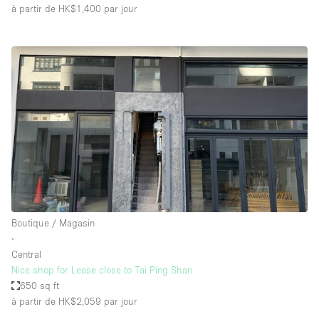
à partir de HK$1,400
par jour
Boutique / Magasin
∙
Central
Nice shop for Lease close to Tai Ping Shan
650 sq ft
à partir de HK$2,059
par jour