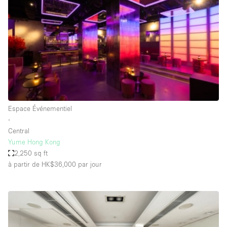
Maison / Villa / Hôtel Particulier
Restaurant / Bar / Café
Rooftop
Salle
Salle de Conférence
Salle de Réunion
Salon / Festival
Espace Événementiel
∙
Salon Beauté / Coiffure
Central
Studio Photo / Tournage
Yume Hong Kong
2,250 sq ft
Étal de Marché
à partir de HK$36,000
par jour
Caractéristiques de l'espace
Accès aux handicapés