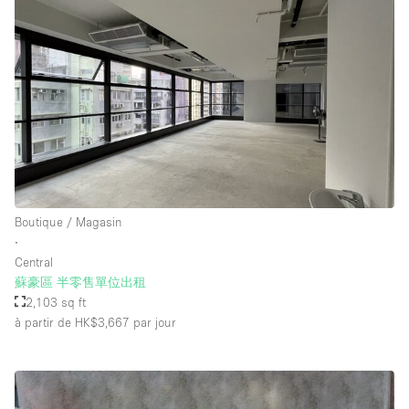
Boutique / Magasin
∙
Central
蘇豪區 半零售單位出租
2,103 sq ft
à partir de HK$3,667
par jour