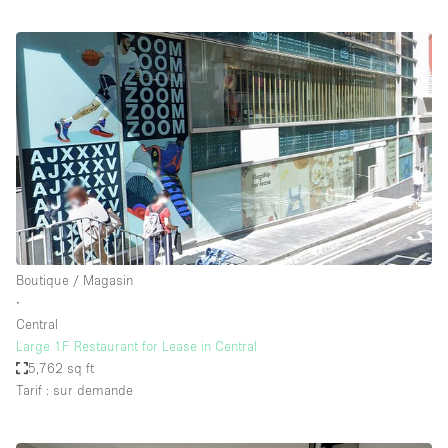
Boutique / Magasin
∙
Central
Large 1F Restaurant for Lease in Central
5,762 sq ft
Tarif : sur demande