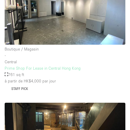
Boutique / Magasin
∙
Central
Prime Shop For Lease in Central Hong Kong
761 sq ft
à partir de HK$4,000
par jour
STAFF PICK