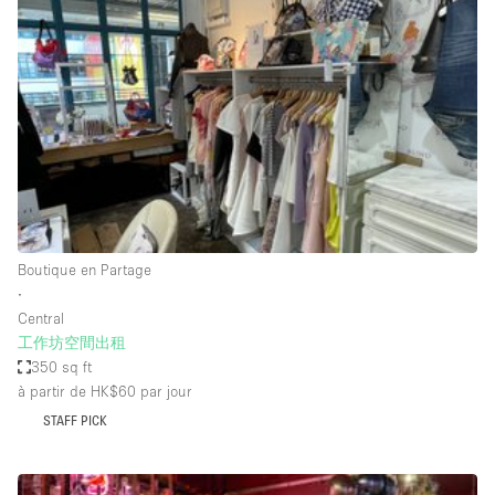
Showroom
Événement
Art
Alimentation
détail
Séance de
Local
Conférence
Réunion
Bureaux
photo
Commercial
Partagé
Type de l'espace
Boutique en Partage
∙
Appartement / Loft
Central
工作坊空間出租
Atelier
350 sq ft
Autre
à partir de HK$60
par jour
Bateau
STAFF PICK
Boutique / Magasin