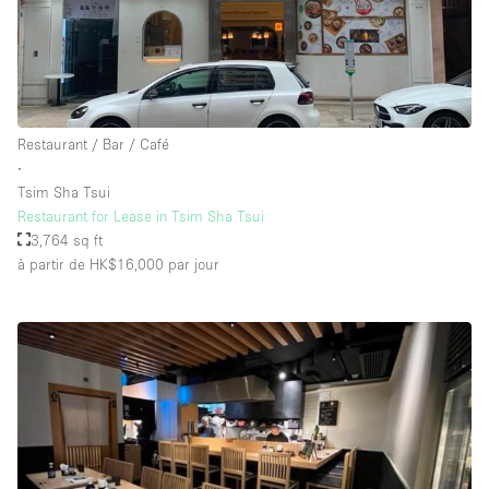
Restaurant / Bar / Café
∙
Tsim Sha Tsui
Restaurant for Lease in Tsim Sha Tsui
3,764 sq ft
à partir de HK$16,000
par jour