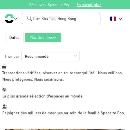
Découvrez Space to Pop —
En savoir plus
Tarif à la journée
HK$0
HK$50,000+
Dates
Plus de filtres
Trier par
Taille de l'espace
Recommandé
Transactions vérifiées, réservez en toute tranquillité ! Nous veillons.
100 sq ft
5000+ sq ft
Nous protégeons. Nous sécurisons.
~ 13 personnes
~ 650 personnes
La plus grande sélection d'espaces au monde.
Type de projet
Rejoignez des milliers de marques au sein de la famille Space to Pop.
Vente au