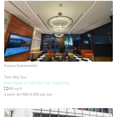
Boutique en Partage
Bureaux
Camion / Fourgon
Commerce
Container
Entrepôt / Espace Stockage / Box
Espace Atypique / Unique
Espace Créatif
Espace Événementiel
∙
Espace Publicitaire
Tsim Sha Tsui
Espace Événementiel
Event Space in Tsim Sha Tsui, Hong Kong
980 sq ft
Galerie d'art
à partir de HK$14,400
par jour
Kiosque / Stand / Corner
Lobby / Accueil