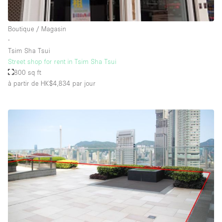
Boutique / Magasin
∙
Tsim Sha Tsui
Street shop for rent in Tsim Sha Tsui
800 sq ft
à partir de HK$4,834
par jour