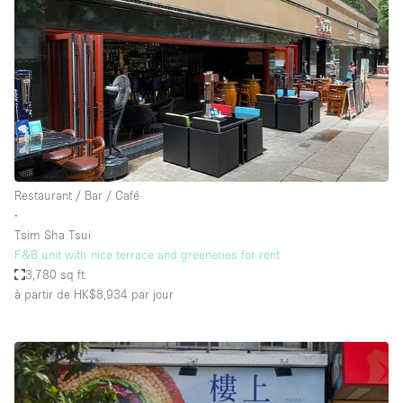
Restaurant / Bar / Café
∙
Tsim Sha Tsui
F&B unit with nice terrace and greeneries for rent
3,780 sq ft
à partir de HK$8,934
par jour