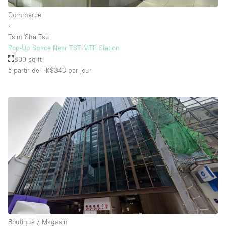
Commerce
∙
Tsim Sha Tsui
Pop-Up Space Near TST MTR Station
800 sq ft
à partir de HK$343
par jour
Boutique / Magasin