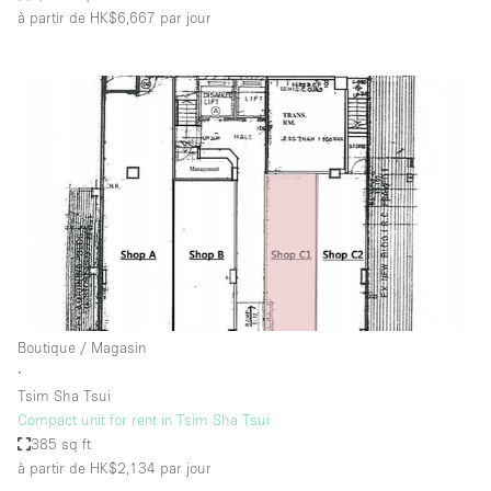
à partir de HK$6,667
par jour
Boutique / Magasin
∙
Tsim Sha Tsui
Compact unit for rent in Tsim Sha Tsui
385 sq ft
à partir de HK$2,134
par jour