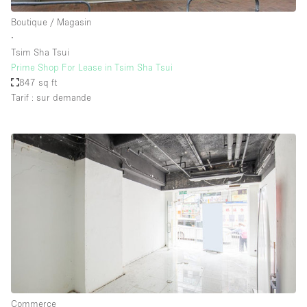
Boutique / Magasin
∙
Tsim Sha Tsui
Prime Shop For Lease in Tsim Sha Tsui
847 sq ft
Tarif : sur demande
Commerce