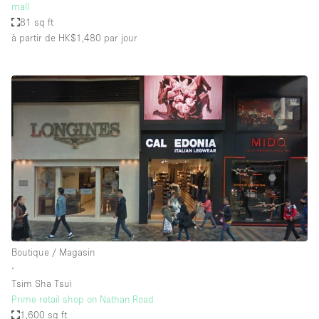
mall
81 sq ft
à partir de HK$1,480
par jour
Boutique / Magasin
∙
Tsim Sha Tsui
Prime retail shop on Nathan Road
1,600 sq ft