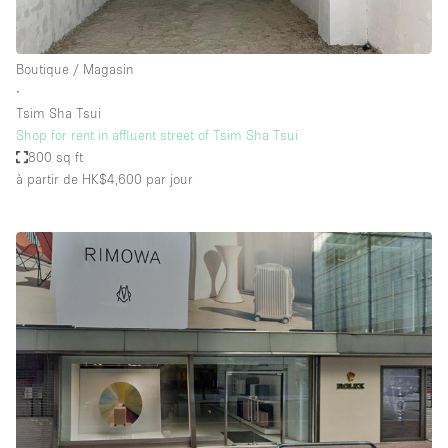
Boutique / Magasin
∙
Tsim Sha Tsui
Shop for rent in affluent street of Tsim Sha Tsui
800 sq ft
à partir de HK$4,600
par jour