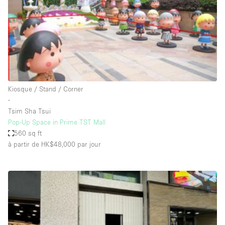
Air conditionné
Animals Friendly
Ascenseur
Bar
Cabines d'essayage
Kiosque / Stand / Corner
Chauffage
∙
Tsim Sha Tsui
Comptoir
Pop-Up Space in Prime TST Mall
Concierge
560 sq ft
à partir de HK$48,000
par jour
Cuisine
De plain-pied
Entrée Large
Espace Avec Vue
Espace Brut