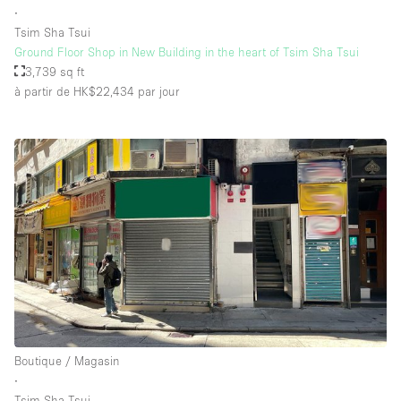
∙
Tsim Sha Tsui
Ground Floor Shop in New Building in the heart of Tsim Sha Tsui
3,739 sq ft
à partir de HK$22,434
par jour
Boutique / Magasin
∙
Tsim Sha Tsui