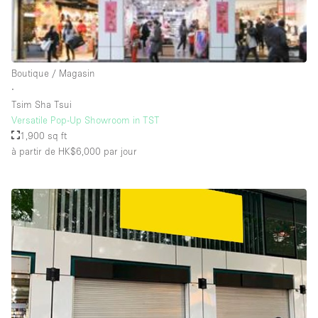
Salle de Bain
Smoking Area
Soundproof
Boutique / Magasin
Style Haussmannien
∙
Tsim Sha Tsui
Style Industriel
Versatile Pop-Up Showroom in TST
Sur Rue
1,900 sq ft
à partir de HK$6,000
par jour
Surface Habitable
Système de sécurité
Terrace
Toilettes
Water Access
Éclairage
Électricité