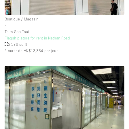
Équipement de bureau
Équipement sonore et vidéo
Boutique / Magasin
∙
Tsim Sha Tsui
Étage/accès
Flagship store for rent in Nathan Road
2,576 sq ft
Sous-sol
à partir de HK$13,334
par jour
Rez-de-chaussée sur cour
Rez-de-chaussée sur rue
Centre commercial
Rooftop
À l'étage
Autre