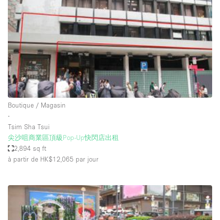
Maison / Villa / Hôtel Particulier
Restaurant / Bar / Café
Rooftop
Salle
Salle de Conférence
Salle de Réunion
Salon / Festival
Boutique / Magasin
∙
Salon Beauté / Coiffure
Tsim Sha Tsui
Studio Photo / Tournage
尖沙咀商業區頂級Pop-Up快閃店出租
2,894 sq ft
Étal de Marché
à partir de HK$12,065
par jour
Caractéristiques de l'espace
Accès aux handicapés