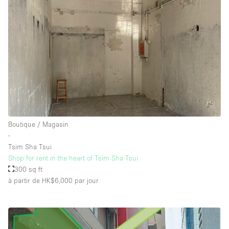
Boutique / Magasin
∙
Tsim Sha Tsui
Shop for rent in the heart of Tsim Sha Tsui
300 sq ft
à partir de HK$6,000
par jour