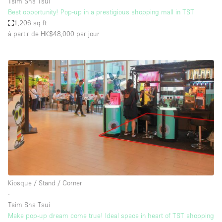
Tsim Sha Tsui
Best opportunity! Pop-up in a prestigious shopping mall in TST
1,206 sq ft
à partir de HK$48,000
par jour
Kiosque / Stand / Corner
∙
Tsim Sha Tsui
Make pop-up dream come true! Ideal space in heart of TST shopping