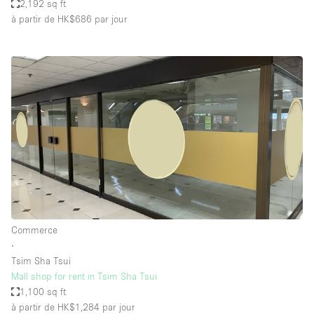
2,192 sq ft
à partir de HK$686
par jour
Commerce
∙
Tsim Sha Tsui
Mall shop for rent in Tsim Sha Tsui
1,100 sq ft
à partir de HK$1,284
par jour