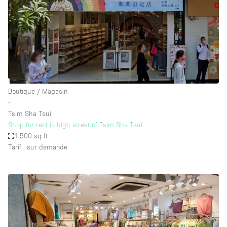
Boutique / Magasin
∙
Tsim Sha Tsui
Shop for rent in high street of Tsim Sha Tsui
1,500 sq ft
Tarif : sur demande