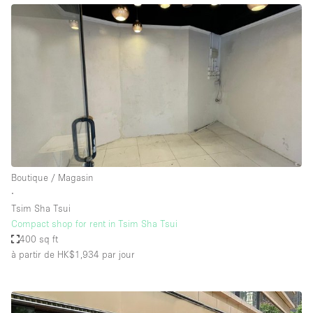
Boutique / Magasin
∙
Tsim Sha Tsui
Compact shop for rent in Tsim Sha Tsui
400 sq ft
à partir de HK$1,934
par jour