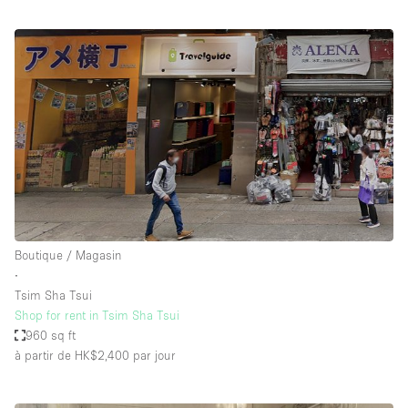
Boutique / Magasin
∙
Tsim Sha Tsui
Shop for rent in Tsim Sha Tsui
960 sq ft
à partir de HK$2,400
par jour