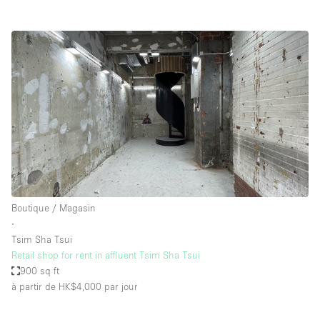
Boutique / Magasin
∙
Tsim Sha Tsui
Retail shop for rent in affluent Tsim Sha Tsui
900 sq ft
à partir de HK$4,000
par jour