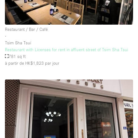
Restaurant / Bar / Café
∙
Tsim Sha Tsui
Restaurant with Licenses for rent in affluent street of Tsim Sha Tsui
781 sq ft
à partir de HK$1,823
par jour