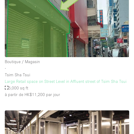
Boutique / Magasin
∙
Tsim Sha Tsui
Large Retail space on Street Level in Affluent street of Tsim Sha Tsui
5,000 sq ft
à partir de HK$11,200
par jour