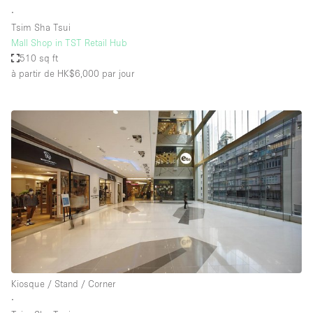
∙
Tsim Sha Tsui
Mall Shop in TST Retail Hub
510 sq ft
à partir de HK$6,000
par jour
Kiosque / Stand / Corner
∙