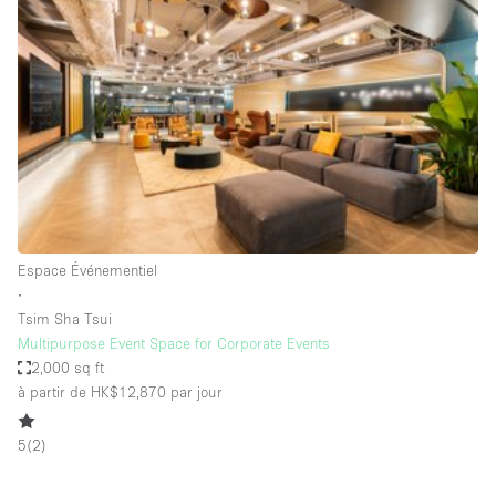
Showroom
Événement
Art
Alimentation
détail
Séance de
Local
Conférence
Réunion
Bureaux
photo
Commercial
Partagé
Type de l'espace
Espace Événementiel
∙
Appartement / Loft
Tsim Sha Tsui
Multipurpose Event Space for Corporate Events
Atelier
2,000 sq ft
Autre
à partir de HK$12,870
par jour
Bateau
5
(
2
)
Boutique / Magasin