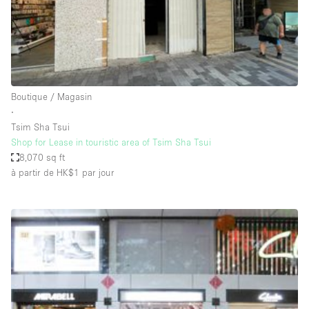
Espace Epuré / Minimaliste
Exposition Véhicules
Internet
Jardin
Boutique / Magasin
Licence Alcool
∙
Tsim Sha Tsui
Lumière du Jour
Shop for Lease in touristic area of Tsim Sha Tsui
Mobilier
8,070 sq ft
à partir de HK$1
par jour
Parking Privé
Plusieurs Pièces
Portants
Presentoir Vitrine
Rooftop / Terrasse
Réserve