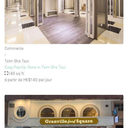
Commerce
∙
Tsim Sha Tsui
Cozy Pop-Up Store in Tsim Sha Tsui
140 sq ft
à partir de HK$140
par jour