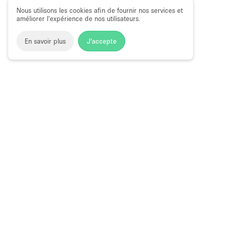
Nous utilisons les cookies afin de fournir nos services et
améliorer l’expérience de nos utilisateurs.
En savoir plus
J'accepte
Space to Pop
>
Louer une salle de réunion
>
Location Salle
Salle de Réunion à Louer à Leicester
Choose
Magazine
Français
a
Guide des bo
Language
éphémères à