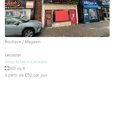
Espace Epuré / Minimaliste
Internet
Licence Alcool
Mobilier
Boutique / Magasin
Plusieurs Pièces
∙
Leicester
Presentoir Vitrine
Shop to Let in Leicester
Réserve
600 sq ft
à partir de £50
par jour
Smoking Area
Style Haussmannien
Sur Rue
Système de sécurité
Toilettes
Éclairage