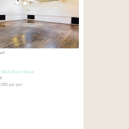
Restaurant / Bar / 
Salle
Salle de Réunion
Salon Beauté / Coi
Étal de Marché
tif
Air conditionné
 Multi Studio Space
Ascenseur
ft
Cabines d'essayag
 £360
par jour
Comptoir
Cuisine
Entrée Large
Espace Brut