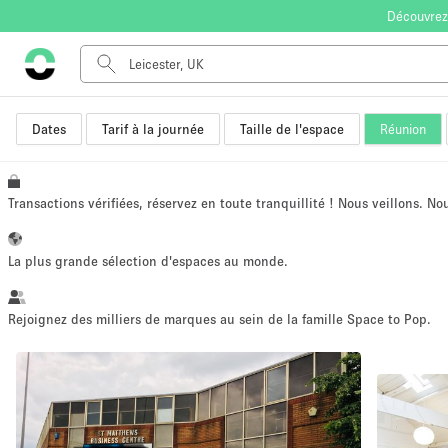
Découvrez
Dates
Tarif à la journée
Taille de l'espace
Réunion
Type de l'espace
Appartement / Loft
Autre
Transactions vérifiées, réservez en toute tranquillité ! Nous veillons. N
Boutique / Magasin
Bureaux
La plus grande sélection d'espaces au monde.
Commerce
Entrepôt / Espace Stockage / Box
Rejoignez des milliers de marques au sein de la famille Space to Pop.
Espace Créatif
Espace Événementiel
Kiosque / Stand / Corner