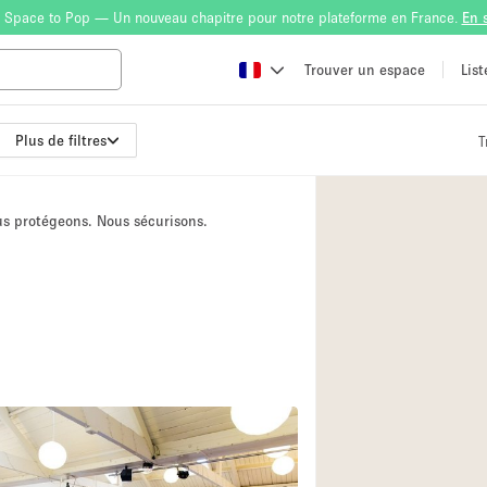
 Space to Pop — Un nouveau chapitre pour notre plateforme en France.
En 
Trouver un espace
Lis
Plus de filtres
T
Atelier
Bateau
ous protégeons. Nous sécurisons.
Boutique en Parta
Camion / Fourgon
Container
Espace Atypique /
Espace Publicitair
Galerie d'art
Lobby / Accueil