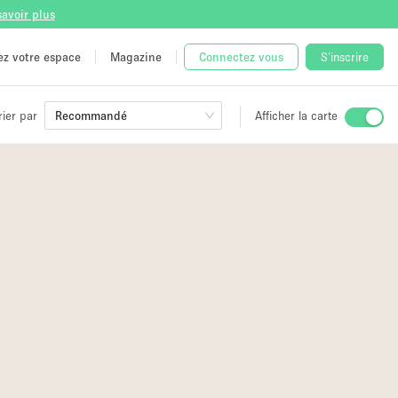
savoir plus
tez votre espace
Magazine
Connectez vous
S'inscrire
rier par
Recommandé
Afficher la carte
ge
 Unique
e