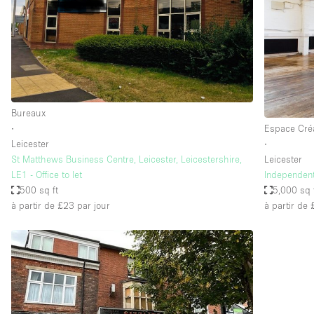
Maison / Villa / Hôtel Particulier
Rooftop
Salle de Conférence
Salon / Festival
Studio Photo / Tournage
Bureaux
∙
Espace Créa
Leicester
∙
Caractéristiques 
Accès aux handicapés
St Matthews Business Centre, Leicester, Leicestershire,
Leicester
de l'espace
LE1 - Office to let
Independent
Animals Friendly
500 sq ft
5,000 sq 
Bar
à partir de £23
par jour
à partir de
Chauffage
Concierge
De plain-pied
Espace Avec Vue