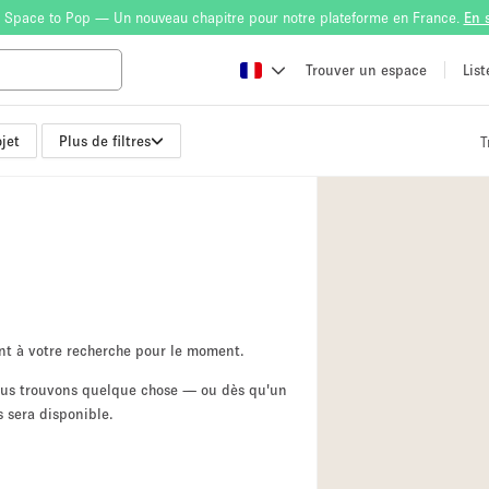
 Space to Pop — Un nouveau chapitre pour notre plateforme en France.
En 
Trouver un espace
Lis
jet
Plus de filtres
T
Atelier
Bateau
Boutique en Parta
Camion / Fourgon
Container
Espace Atypique /
nt à votre recherche pour le moment.
Espace Publicitair
nous trouvons quelque chose — ou dès qu'un
 sera disponible.
Galerie d'art
Lobby / Accueil