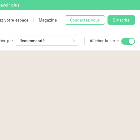
savoir plus
tez votre espace
Magazine
Connectez vous
S'inscrire
rier par
Recommandé
Afficher la carte
ge
 Unique
e