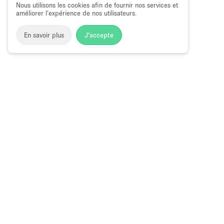
Nous utilisons les cookies afin de fournir nos services et
améliorer l’expérience de nos utilisateurs.
En savoir plus
J'accepte
Space to Pop
>
Louer un local commercial
>
Location Local
Local Commercial à Louer à Limoges
Choose
Magazine
Français
a
Guide des bo
Language
éphémères à