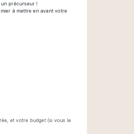
Restaurant / Bar / 
Salle
Salle de Réunion
Salon Beauté / Coi
Étal de Marché
Air conditionné
Ascenseur
Cabines d'essayag
Comptoir
Cuisine
Entrée Large
Espace Brut