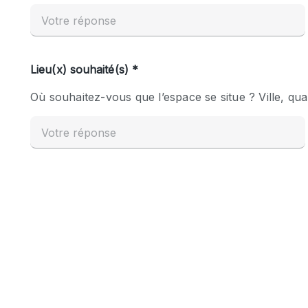
Espace Epuré / Minimaliste
Internet
Licence Alcool
Mobilier
Plusieurs Pièces
Presentoir Vitrine
Réserve
Smoking Area
Style Haussmannien
Sur Rue
Système de sécurité
Toilettes
Éclairage