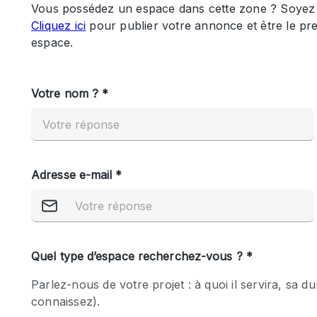
Maison / Villa / Hôtel Particulier
Rooftop
Salle de Conférence
Salon / Festival
Studio Photo / Tournage
Caractéristiques 
Accès aux handicapés
de l'espace
Animals Friendly
Bar
Chauffage
Concierge
De plain-pied
Espace Avec Vue