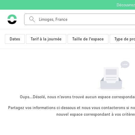
Découvrez
Dates
Tarif à la journée
Taille de l'espace
Type de pro
Type de l'espace
Appartement / Loft
Autre
Boutique / Magasin
Bureaux
Commerce
Entrepôt / Espace Stockage / Box
Oups...
Désolé, nous n'avons trouvé aucun espace corresponda
Espace Créatif
Partagez vos informations ci-dessous et nous vous contacterons si 
nouvel espace correspondant à vos critères
Espace Événementiel
Kiosque / Stand / Corner