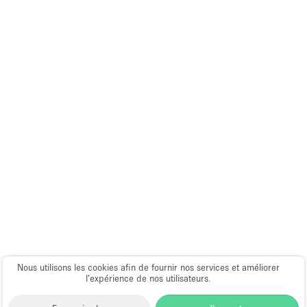
Espace Epuré / Minimaliste
Exposition Véhicules
Internet
Jardin
Licence Alcool
Lumière du Jour
Mobilier
Parking Privé
Plusieurs Pièces
Portants
Presentoir Vitrine
Nous utilisons les cookies afin de fournir nos services et améliorer
Rooftop / Terrasse
l’expérience de nos utilisateurs.
Réserve