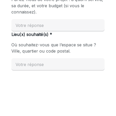
Boutique en Partage
Bureaux
Camion / Fourgon
Commerce
Container
Entrepôt / Espace Stockage / Box
Espace Atypique / Unique
Espace Créatif
Espace Publicitaire
Espace Événementiel
Galerie d'art
Kiosque / Stand / Corner
Lobby / Accueil