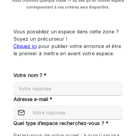
nous trouvons quelque chose — ou dès qu'un nouvel espace
Showroom
Événement
Art
Alimentation
détail
correspondant à vos critères sera disponible.
Séance de
Local
Conférence
Réunion
Bureaux
photo
Commercial
Partagé
Type de l'espace
Appartement / Loft
Atelier
Autre
Bateau
Boutique / Magasin