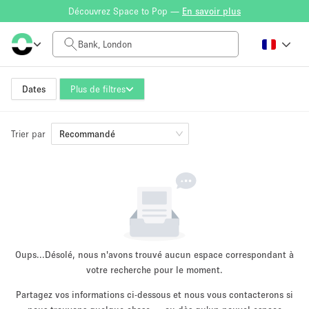
Découvrez Space to Pop —
En savoir plus
Tarif à la journée
£0
£5,000+
Dates
Plus de filtres
Trier par
Taille de l'espace
Recommandé
100 sq ft
5000+ sq ft
~ 13 personnes
~ 650 personnes
Type de projet
Oups...
Désolé, nous n'avons trouvé aucun espace correspondant à
votre recherche pour le moment.
Partagez vos informations ci-dessous et nous vous contacterons si
Vente au