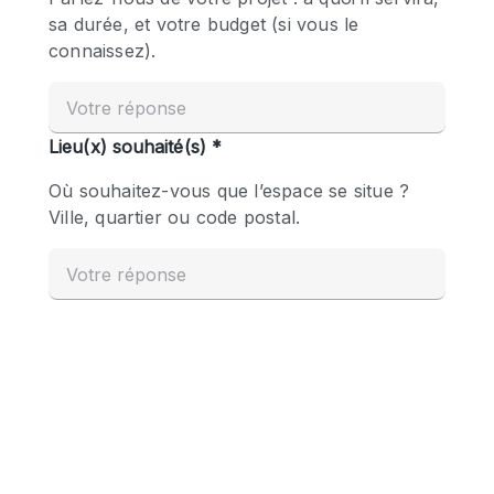
Boutique en Partage
Bureaux
Camion / Fourgon
Commerce
Container
Entrepôt / Espace Stockage / Box
Espace Atypique / Unique
Espace Créatif
Espace Publicitaire
Espace Événementiel
Galerie d'art
Kiosque / Stand / Corner
Lobby / Accueil