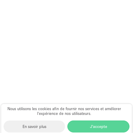
Espace Epuré / Minimaliste
Exposition Véhicules
Internet
Jardin
Licence Alcool
Lumière du Jour
Mobilier
Parking Privé
Plusieurs Pièces
Portants
Presentoir Vitrine
Nous utilisons les cookies afin de fournir nos services et améliorer
l’expérience de nos utilisateurs.
Rooftop / Terrasse
En savoir plus
J'accepte
Réserve