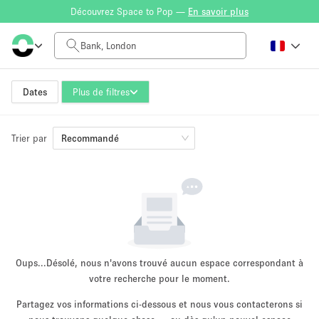
Découvrez Space to Pop —
En savoir plus
Tarif à la journée
£0
£5,000+
Dates
Plus de filtres
Trier par
Taille de l'espace
Recommandé
100 sq ft
5000+ sq ft
~ 13 personnes
~ 650 personnes
Type de projet
Oups...
Désolé, nous n'avons trouvé aucun espace correspondant à
votre recherche pour le moment.
Partagez vos informations ci-dessous et nous vous contacterons si
Vente au