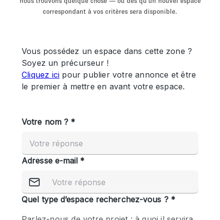
nous trouvons quelque chose — ou dès qu'un nouvel espace
Showroom
Événement
Art
Alimentation
détail
correspondant à vos critères sera disponible.
Séance de
Local
Conférence
Réunion
Bureaux
photo
Commercial
Partagé
Type de l'espace
Appartement / Loft
Atelier
Autre
Bateau
Boutique / Magasin