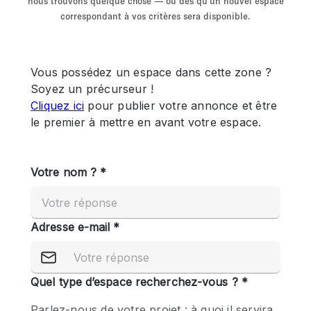
nous trouvons quelque chose — ou dès qu'un nouvel espace
Showroom
Événement
Art
Alimentation
détail
correspondant à vos critères sera disponible.
Séance de
Local
Conférence
Réunion
Bureaux
photo
Commercial
Partagé
Type de l'espace
Appartement / Loft
Atelier
Autre
Bateau
Boutique / Magasin