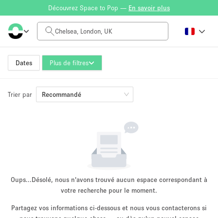
Découvrez Space to Pop —
En savoir plus
Tarif à la journée
£0
£5,000+
Dates
Plus de filtres
Trier par
Taille de l'espace
Recommandé
100 sq ft
5000+ sq ft
~ 13 personnes
~ 650 personnes
Type de projet
Oups...
Désolé, nous n'avons trouvé aucun espace correspondant à
votre recherche pour le moment.
Partagez vos informations ci-dessous et nous vous contacterons si
Vente au