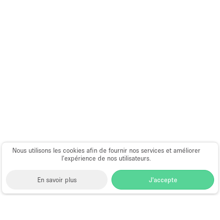
Équipement de bureau
Équipement sonore et vidéo
Étage/accès
Sous-sol
Rez-de-chaussée sur cour
Rez-de-chaussée sur rue
Centre commercial
Nous utilisons les cookies afin de fournir nos services et améliorer
Rooftop
l’expérience de nos utilisateurs.
À l'étage
En savoir plus
J'accepte
Autre