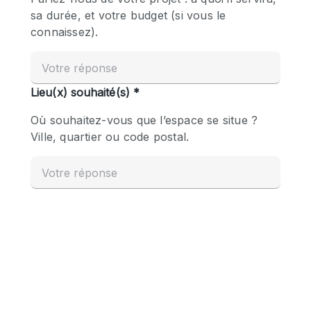
Boutique en Partage
Bureaux
Camion / Fourgon
Commerce
Container
Entrepôt / Espace Stockage / Box
Espace Atypique / Unique
Espace Créatif
Espace Publicitaire
Espace Événementiel
Galerie d'art
Kiosque / Stand / Corner
Lobby / Accueil