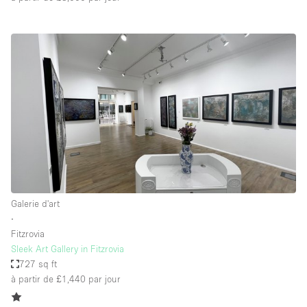
Galerie d'art
∙
Fitzrovia
Sleek Art Gallery in Fitzrovia
727 sq ft
à partir de £1,440
par jour