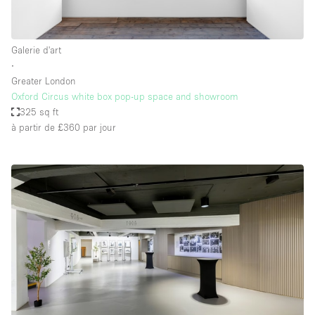
Galerie d'art
∙
Greater London
Oxford Circus white box pop-up space and showroom
325 sq ft
à partir de £360
par jour