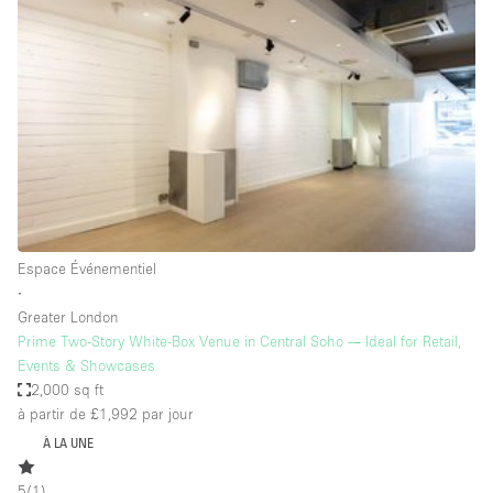
Showroom
Événement
Art
Alimentation
détail
Séance de
Local
Conférence
Réunion
Bureaux
photo
Commercial
Partagé
Type de l'espace
Espace Événementiel
∙
Appartement / Loft
Greater London
Prime Two-Story White-Box Venue in Central Soho — Ideal for Retail,
Atelier
Events & Showcases
Autre
2,000 sq ft
à partir de £1,992
par jour
Bateau
À LA UNE
Boutique / Magasin
5
(
1
)