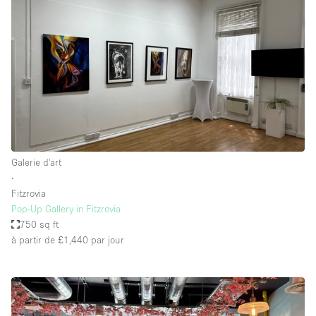
Galerie d'art
∙
Fitzrovia
Pop-Up Gallery in Fitzrovia
750 sq ft
à partir de £1,440
par jour