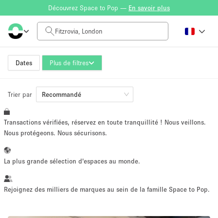
Découvrez Space to Pop —
En savoir plus
Tarif à la journée
£0
£5,000+
Dates
Plus de filtres
Trier par
Taille de l'espace
Recommandé
Transactions vérifiées, réservez en toute tranquillité ! Nous veillons.
100 sq ft
5000+ sq ft
Nous protégeons. Nous sécurisons.
~ 13 personnes
~ 650 personnes
La plus grande sélection d'espaces au monde.
Type de projet
Rejoignez des milliers de marques au sein de la famille Space to Pop.
Vente au