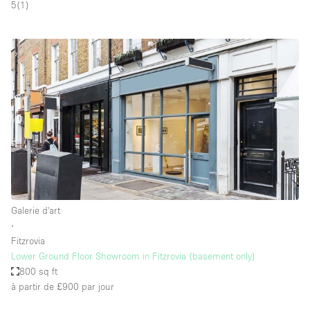
5
(
1
)
Galerie d'art
∙
Fitzrovia
Lower Ground Floor Showroom in Fitzrovia (basement only)
800 sq ft
à partir de £900
par jour