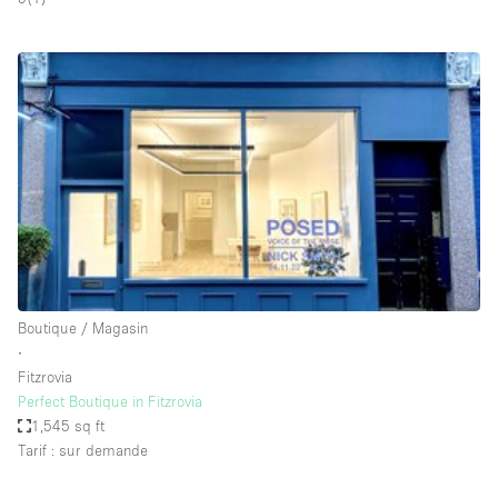
Boutique en Partage
Bureaux
Camion / Fourgon
Commerce
Container
Entrepôt / Espace Stockage / Box
Espace Atypique / Unique
Espace Créatif
Espace Publicitaire
Boutique / Magasin
Espace Événementiel
∙
Fitzrovia
Galerie d'art
Perfect Boutique in Fitzrovia
Kiosque / Stand / Corner
1,545 sq ft
Tarif : sur demande
Lobby / Accueil