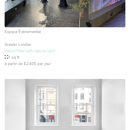
Espace Événementiel
∙
Greater London
Venue filled with natural light
1 sq ft
à partir de £2,400
par jour