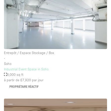
Salle de Bain
Smoking Area
Soundproof
Style Haussmannien
Style Industriel
Sur Rue
Entrepôt / Espace Stockage / Box
Surface Habitable
∙
Soho
Système de sécurité
Industrial Event Space in Soho
Terrace
6,000 sq ft
à partir de £7,920
par jour
Toilettes
PROPRIÉTAIRE RÉACTIF
Water Access
Éclairage
Électricité