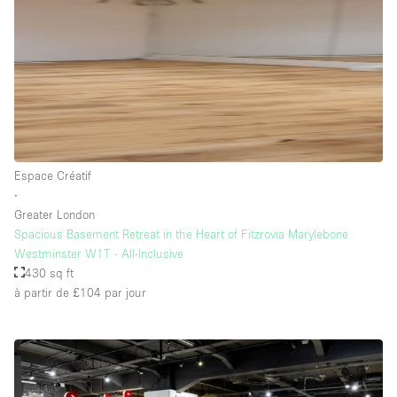
Équipement de bureau
Équipement sonore et vidéo
Étage/accès
Sous-sol
Espace Créatif
Rez-de-chaussée sur cour
∙
Rez-de-chaussée sur rue
Greater London
Spacious Basement Retreat in the Heart of Fitzrovia Marylebone
Centre commercial
Westminster W1T - All-Inclusive
430 sq ft
Rooftop
à partir de £104
par jour
À l'étage
Autre