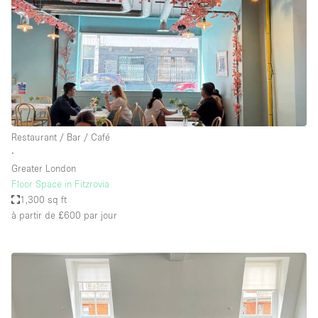
Restaurant / Bar / Café
∙
Greater London
Floor Space in Fitzrovia
1,300 sq ft
à partir de £600
par jour