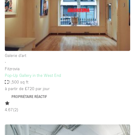
Espace Epuré / Minimaliste
Exposition Véhicules
Internet
Jardin
Licence Alcool
Galerie d'art
Lumière du Jour
∙
Mobilier
Fitzrovia
Pop-Up Gallery in the West End
Parking Privé
1,500 sq ft
Plusieurs Pièces
à partir de £720
par jour
PROPRIÉTAIRE RÉACTIF
Portants
Presentoir Vitrine
4.67
(
2
)
Rooftop / Terrasse
Réserve