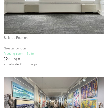
Salle de Réunion
∙
Greater London
Meeting room - Suite
530 sq ft
à partir de £600
par jour