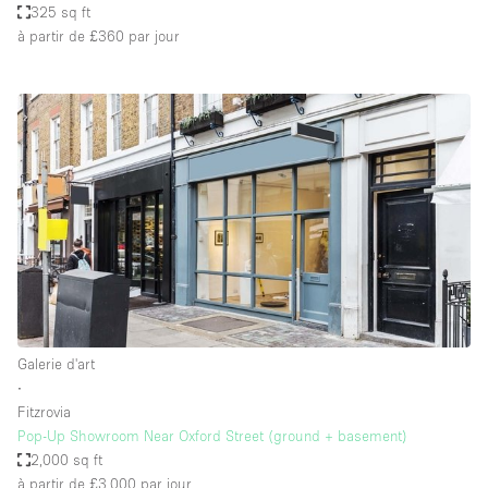
325 sq ft
à partir de £360
par jour
Galerie d'art
∙
Fitzrovia
Pop-Up Showroom Near Oxford Street (ground + basement)
2,000 sq ft
à partir de £3,000
par jour