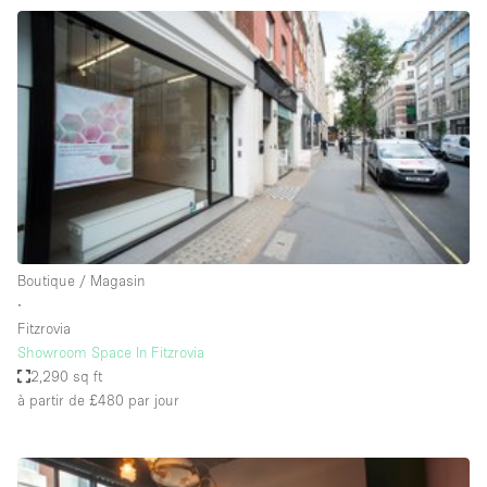
Maison / Villa / Hôtel Particulier
Restaurant / Bar / Café
Rooftop
Salle
Salle de Conférence
Salle de Réunion
Salon / Festival
Salon Beauté / Coiffure
Boutique / Magasin
Studio Photo / Tournage
∙
Fitzrovia
Étal de Marché
Showroom Space In Fitzrovia
2,290 sq ft
à partir de £480
par jour
Caractéristiques de l'espace
Accès aux handicapés