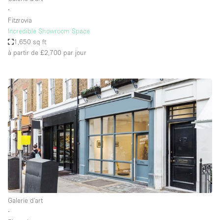
∙
Fitzrovia
Incredible Showroom Space
1,650 sq ft
à partir de £2,700
par jour
Galerie d'art
∙