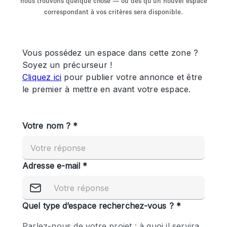
nous trouvons quelque chose — ou dès qu'un nouvel espace
Showroom
Événement
Art
Alimentation
détail
correspondant à vos critères sera disponible.
Séance de
Local
Conférence
Réunion
Bureaux
photo
Commercial
Partagé
Type de l'espace
Appartement / Loft
Atelier
Autre
Bateau
Boutique / Magasin