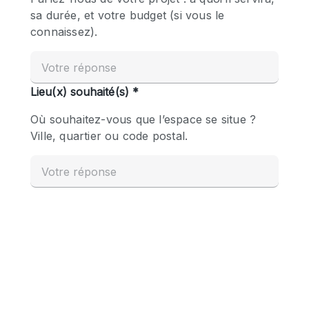
Boutique en Partage
Bureaux
Camion / Fourgon
Commerce
Container
Entrepôt / Espace Stockage / Box
Espace Atypique / Unique
Espace Créatif
Espace Publicitaire
Espace Événementiel
Galerie d'art
Kiosque / Stand / Corner
Lobby / Accueil