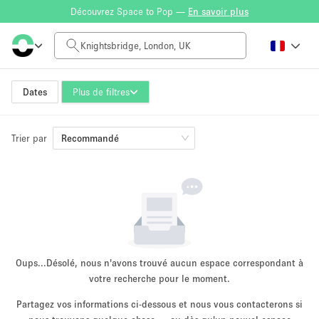
Découvrez Space to Pop —
En savoir plus
Tarif à la journée
£0
£5,000+
Dates
Plus de filtres
Trier par
Taille de l'espace
Recommandé
100 sq ft
5000+ sq ft
~ 13 personnes
~ 650 personnes
Type de projet
Oups...
Désolé, nous n'avons trouvé aucun espace correspondant à
votre recherche pour le moment.
Partagez vos informations ci-dessous et nous vous contacterons si
Vente au