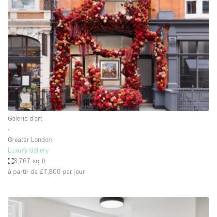
Showroom
Événement
Art
Alimentation
détail
Séance de
Local
Conférence
Réunion
Bureaux
photo
Commercial
Partagé
Type de l'espace
Galerie d'art
∙
Appartement / Loft
Greater London
Luxury Gallery
Atelier
3,767 sq ft
Autre
à partir de £7,800
par jour
Bateau
Boutique / Magasin