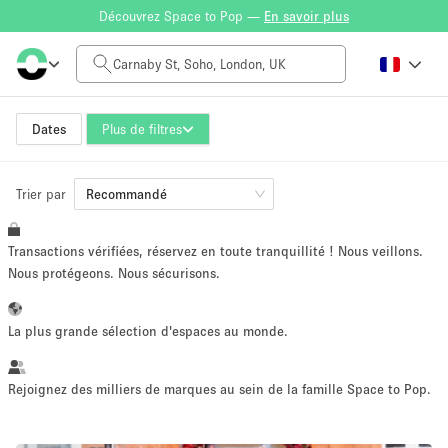
Découvrez Space to Pop —
En savoir plus
Tarif à la journée
£0
£5,000+
Dates
Plus de filtres
Trier par
Taille de l'espace
Recommandé
Transactions vérifiées, réservez en toute tranquillité ! Nous veillons.
100 sq ft
5000+ sq ft
Nous protégeons. Nous sécurisons.
~ 13 personnes
~ 650 personnes
La plus grande sélection d'espaces au monde.
Type de projet
Rejoignez des milliers de marques au sein de la famille Space to Pop.
Vente au