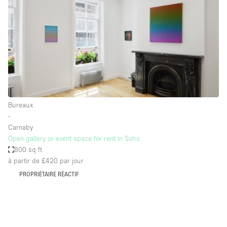
Boutique en Partage
Bureaux
Camion / Fourgon
Commerce
Container
Entrepôt / Espace Stockage / Box
Bureaux
Espace Atypique / Unique
∙
Espace Créatif
Carnaby
Open gallery or event space for rent in Soho
Espace Publicitaire
800 sq ft
Espace Événementiel
à partir de £420
par jour
PROPRIÉTAIRE RÉACTIF
Galerie d'art
Kiosque / Stand / Corner
Lobby / Accueil