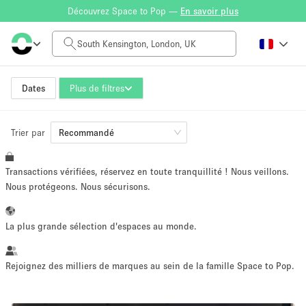
Découvrez Space to Pop —
En savoir plus
Tarif à la journée
£0
£5,000+
Dates
Plus de filtres
Trier par
Taille de l'espace
Recommandé
Transactions vérifiées, réservez en toute tranquillité ! Nous veillons.
100 sq ft
5000+ sq ft
Nous protégeons. Nous sécurisons.
~ 13 personnes
~ 650 personnes
La plus grande sélection d'espaces au monde.
Type de projet
Rejoignez des milliers de marques au sein de la famille Space to Pop.
Vente au