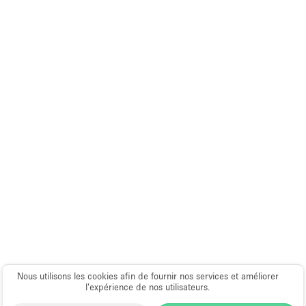
Salle de Bain
Smoking Area
Soundproof
Style Haussmannien
Style Industriel
Sur Rue
Surface Habitable
Système de sécurité
Terrace
Toilettes
Water Access
Éclairage
Nous utilisons les cookies afin de fournir nos services et améliorer
l’expérience de nos utilisateurs.
Électricité