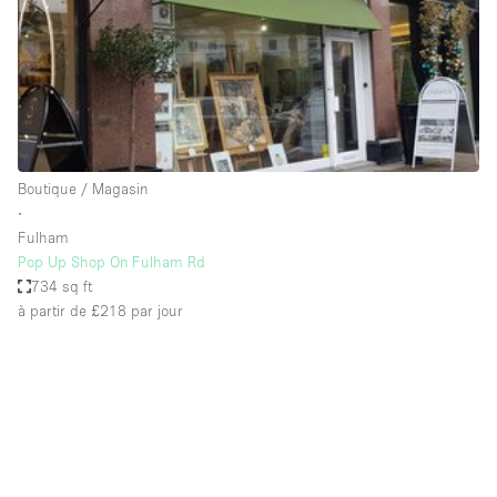
Maison / Villa / Hôtel Particulier
Restaurant / Bar / Café
Rooftop
Salle
Salle de Conférence
Boutique / Magasin
Salle de Réunion
∙
Salon / Festival
Fulham
Pop Up Shop On Fulham Rd
Salon Beauté / Coiffure
734 sq ft
Studio Photo / Tournage
à partir de £218
par jour
Étal de Marché
Caractéristiques de l'espace
Accès aux handicapés