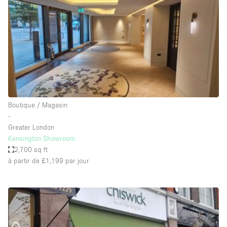
Boutique en Partage
Bureaux
Camion / Fourgon
Commerce
Container
Entrepôt / Espace Stockage / Box
Boutique / Magasin
Espace Atypique / Unique
∙
Espace Créatif
Greater London
Kensington Showroom
Espace Publicitaire
2,700 sq ft
Espace Événementiel
à partir de £1,199
par jour
Galerie d'art
Kiosque / Stand / Corner
Lobby / Accueil