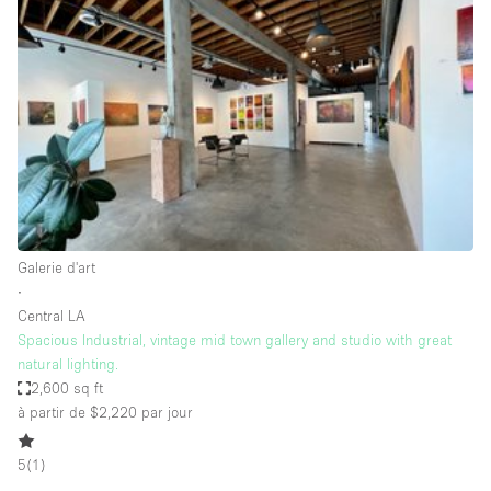
Showroom
Événement
Art
Alimentation
détail
Séance de
Local
Conférence
Réunion
Bureaux
photo
Commercial
Partagé
Type de l'espace
Galerie d'art
∙
Appartement / Loft
Central LA
Spacious Industrial, vintage mid town gallery and studio with great
Atelier
natural lighting.
Autre
2,600 sq ft
à partir de $2,220
par jour
Bateau
Boutique / Magasin
5
(
1
)