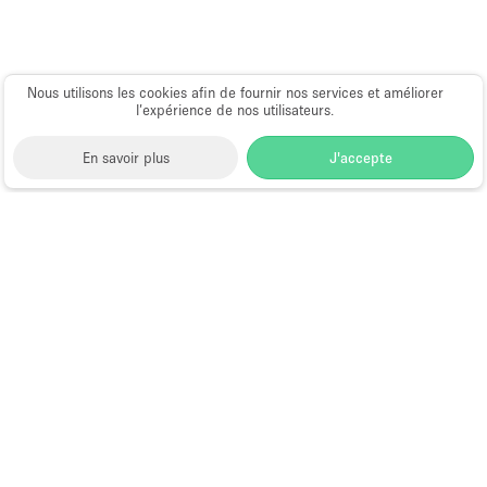
Espace Epuré / Minimaliste
Exposition Véhicules
Nous utilisons les cookies afin de fournir nos services et améliorer
Internet
l’expérience de nos utilisateurs.
Jardin
En savoir plus
J'accepte
Licence Alcool
Lumière du Jour
Mobilier
Space to Pop
>
Louer un local commercial
>
Location
Parking Privé
Local Commercial Flexible à Los Angeles
>
Location
Plusieurs Pièces
Local Commercial Flexible à La Brea Fairfax
Portants
Local Commercial à Louer à La Brea
Presentoir Vitrine
Fairfax
Rooftop / Terrasse
Réserve