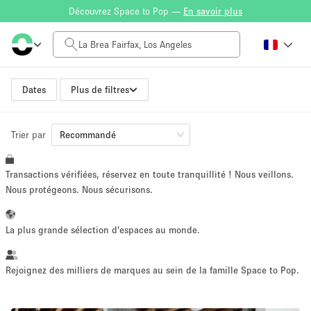
Découvrez Space to Pop —
En savoir plus
Tarif à la journée
$0
$5,000+
Dates
Plus de filtres
Trier par
Taille de l'espace
Recommandé
Transactions vérifiées, réservez en toute tranquillité ! Nous veillons.
100 sq ft
5000+ sq ft
Nous protégeons. Nous sécurisons.
~ 13 personnes
~ 650 personnes
La plus grande sélection d'espaces au monde.
Type de projet
Rejoignez des milliers de marques au sein de la famille Space to Pop.
Vente au