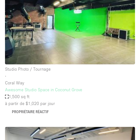
Air conditionné
Animals Friendly
Ascenseur
Bar
Cabines d'essayage
Chauffage
Studio Photo / Tournage
Comptoir
∙
Concierge
Coral Way
Awesome Studio Space in Coconut Grove
Cuisine
1,500 sq ft
De plain-pied
à partir de $1,020
par jour
PROPRIÉTAIRE RÉACTIF
Entrée Large
Espace Avec Vue
Espace Brut