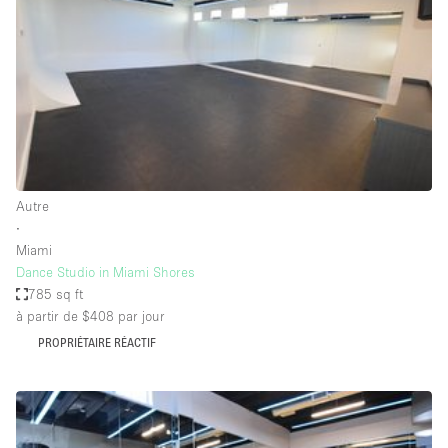
Espace Epuré / Minimaliste
Exposition Véhicules
Internet
Jardin
Licence Alcool
Lumière du Jour
Autre
Mobilier
∙
Miami
Parking Privé
Dance Studio in Miami Shores
Plusieurs Pièces
785 sq ft
à partir de $408
par jour
Portants
PROPRIÉTAIRE RÉACTIF
Presentoir Vitrine
Rooftop / Terrasse
Réserve