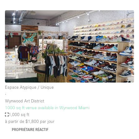
Espace Atypique / Unique
∙
Wynwood Art District
1000 sq ft venue available in Wynwood Miami
1,000 sq ft
à partir de $1,800
par jour
PROPRIÉTAIRE RÉACTIF