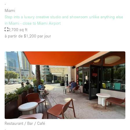
∙
Miami
Step into a luxury creative studio and showroom unlike anything else
in Miami - close to Miami Airport
2,700 sq ft
à partir de $1,200
par jour
Restaurant / Bar / Café
∙