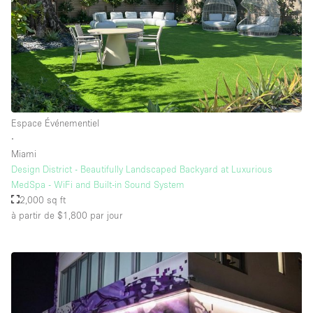
Équipement de bureau
Équipement sonore et vidéo
Étage/accès
Sous-sol
Espace Événementiel
∙
Rez-de-chaussée sur cour
Miami
Rez-de-chaussée sur rue
Design District - Beautifully Landscaped Backyard at Luxurious
MedSpa - WiFi and Built-in Sound System
Centre commercial
2,000 sq ft
à partir de $1,800
par jour
Rooftop
À l'étage
Autre