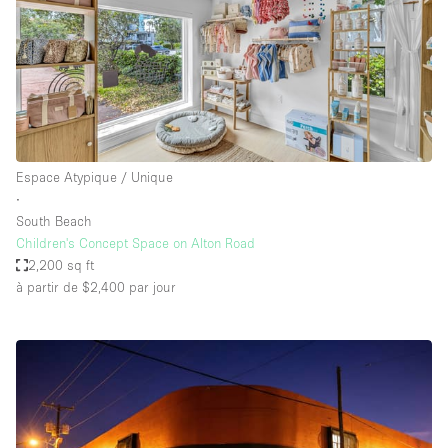
Espace Atypique / Unique
∙
South Beach
Children's Concept Space on Alton Road
2,200 sq ft
à partir de $2,400
par jour