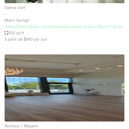
Galerie d'art
∙
Miami Springs
Gallery/Event Space - multidisciplinary studio space in Miami Florida
300 sq ft
à partir de $840
par jour
Boutique / Magasin