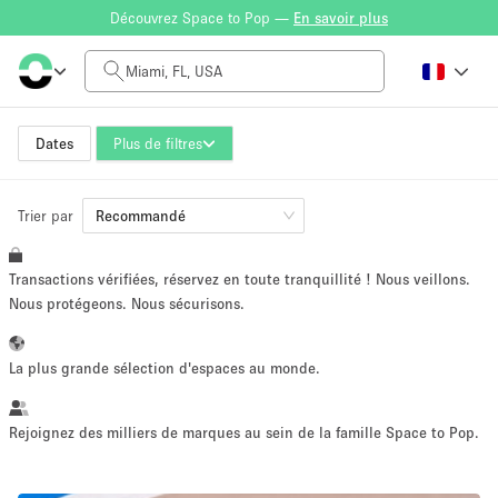
Découvrez Space to Pop —
En savoir plus
Tarif à la journée
$0
$5,000+
Dates
Plus de filtres
Trier par
Taille de l'espace
Recommandé
Transactions vérifiées, réservez en toute tranquillité ! Nous veillons.
100 sq ft
5000+ sq ft
Nous protégeons. Nous sécurisons.
~ 13 personnes
~ 650 personnes
La plus grande sélection d'espaces au monde.
Type de projet
Rejoignez des milliers de marques au sein de la famille Space to Pop.
Vente au