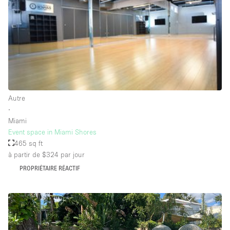
Salle de Bain
Smoking Area
Soundproof
Style Haussmannien
Style Industriel
Sur Rue
Autre
∙
Surface Habitable
Miami
Event space in Miami Shores
Système de sécurité
465 sq ft
Terrace
à partir de $324
par jour
Toilettes
PROPRIÉTAIRE RÉACTIF
Water Access
Éclairage
Électricité