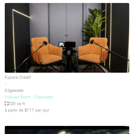
Maison / Villa / Hôtel Particulier
Restaurant / Bar / Café
Rooftop
Salle
Salle de Conférence
Salle de Réunion
Salon / Festival
Salon Beauté / Coiffure
Espace Créatif
Studio Photo / Tournage
∙
Edgewater
Étal de Marché
Podcast Room - Edgewater
320 sq ft
à partir de $717
par jour
Caractéristiques de l'espace
Accès aux handicapés