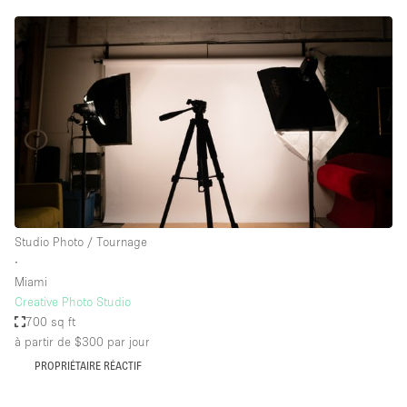
Studio Photo / Tournage
∙
Miami
Creative Photo Studio
700 sq ft
à partir de $300
par jour
PROPRIÉTAIRE RÉACTIF