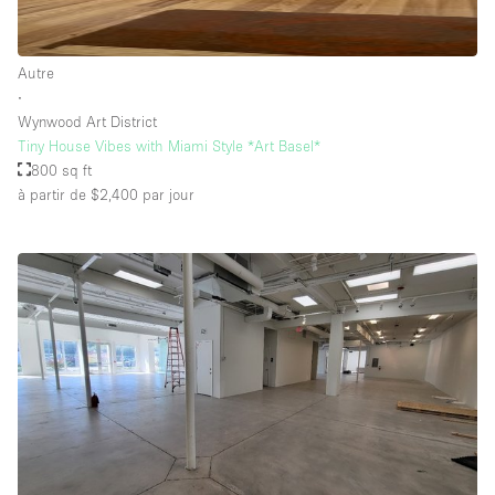
Autre
∙
Wynwood Art District
Tiny House Vibes with Miami Style *Art Basel*
800 sq ft
à partir de $2,400
par jour