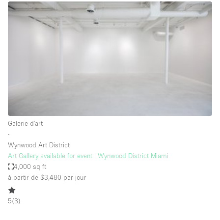
Boutique en Partage
Bureaux
Camion / Fourgon
Commerce
Container
Entrepôt / Espace Stockage / Box
Espace Atypique / Unique
Espace Créatif
Galerie d'art
∙
Espace Publicitaire
Wynwood Art District
Espace Événementiel
Art Gallery available for event | Wynwood District Miami
4,000 sq ft
Galerie d'art
à partir de $3,480
par jour
Kiosque / Stand / Corner
5
(
3
)
Lobby / Accueil