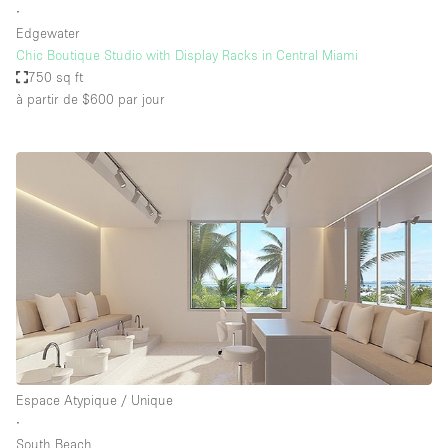
∙
Edgewater
Chic Boutique Studio with Display Racks in Central Miami
750 sq ft
à partir de $600
par jour
Espace Atypique / Unique
∙
South Beach