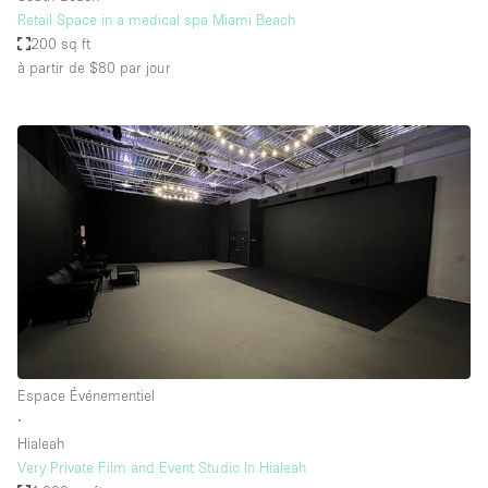
Retail Space in a medical spa Miami Beach
200 sq ft
à partir de $80
par jour
Espace Événementiel
∙
Hialeah
Very Private Film and Event Studio In Hialeah