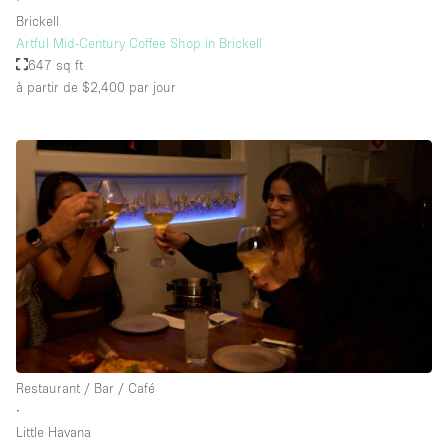
Brickell
Artful Mid-Century Coffee Shop in Brickell
647 sq ft
à partir de $2,400
par jour
Restaurant / Bar / Café
∙
Little Havana