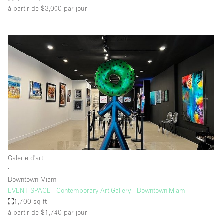
à partir de $3,000
par jour
Galerie d'art
∙
Downtown Miami
EVENT SPACE - Contemporary Art Gallery - Downtown Miami
1,700 sq ft
à partir de $1,740
par jour