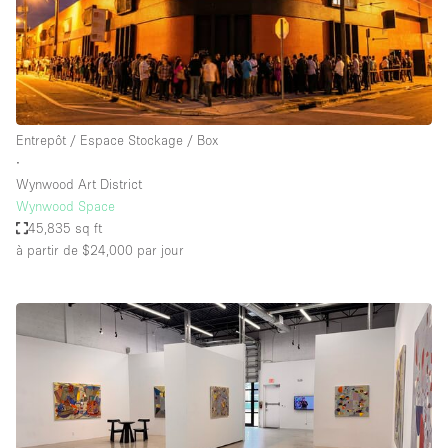
Entrepôt / Espace Stockage / Box
∙
Wynwood Art District
Wynwood Space
45,835 sq ft
à partir de $24,000
par jour