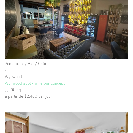
Restaurant / Bar / Café
∙
Wynwood
Wynwood spot - wine bar concept
900 sq ft
à partir de $2,400
par jour