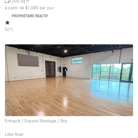
4,000 sq ft
à partir de $1,080
par jour
PROPRIÉTAIRE RÉACTIF
5
(
1
)
Entrepôt / Espace Stockage / Box
∙
Little River