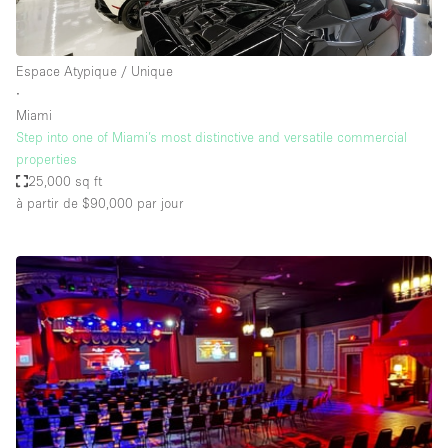
Espace Atypique / Unique
∙
Miami
Step into one of Miami’s most distinctive and versatile commercial
properties
25,000 sq ft
à partir de $90,000
par jour