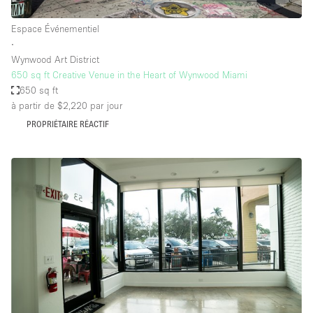
Espace Événementiel
∙
Wynwood Art District
650 sq ft Creative Venue in the Heart of Wynwood Miami
650 sq ft
à partir de $2,220
par jour
PROPRIÉTAIRE RÉACTIF