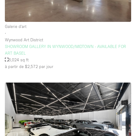
Galerie d'art
∙
Wynwood Art District
SHOWROOM GALLERY IN WYNWOOD/MIDTOWN - AVAILABLE FOR
ART BASEL
6,024 sq ft
à partir de $2,572
par jour