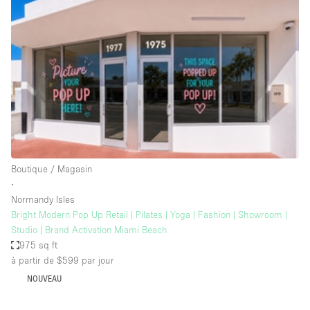
Showroom
Événement
Art
Alimentation
détail
Séance de
Local
Conférence
Réunion
Bureaux
photo
Commercial
Partagé
Type de l'espace
Boutique / Magasin
∙
Appartement / Loft
Normandy Isles
Bright Modern Pop Up Retail | Pilates | Yoga | Fashion | Showroom |
Atelier
Studio | Brand Activation Miami Beach
Autre
975 sq ft
à partir de $599
par jour
Bateau
NOUVEAU
Boutique / Magasin