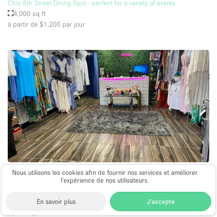
Chic 8th Street Dining Spot - perfect for a variety of events
4,000 sq ft
à partir de $1,200
par jour
Boutique / Magasin
Nous utilisons les cookies afin de fournir nos services et améliorer
l’expérience de nos utilisateurs.
∙
Little Havana
En savoir plus
J'accepte
Boutique space in the heart of Little Havana
405 sq ft