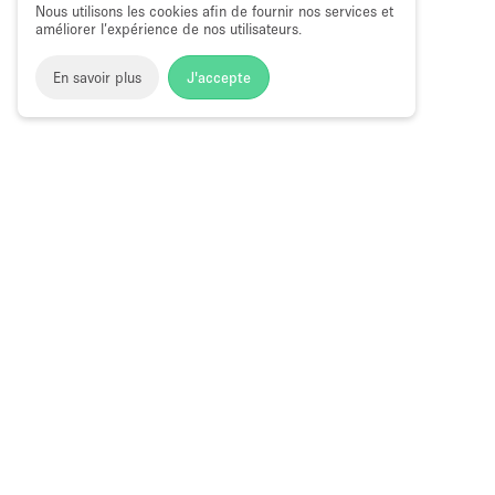
Nous utilisons les cookies afin de fournir nos services et
améliorer l’expérience de nos utilisateurs.
En savoir plus
J'accepte
Space to Pop
>
Louer un bureau
>
Location Espace Bureau F
Bureau Flexible à Louer à Montpellier
Choose
Magazine
Français
a
Guide des bo
Language
éphémères à