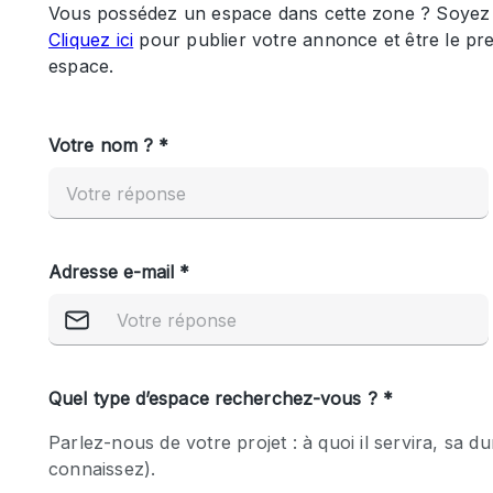
Maison / Villa / Hôtel Particulier
Rooftop
Salle de Conférence
Salon / Festival
Studio Photo / Tournage
Caractéristiques 
Accès aux handicapés
de l'espace
Animals Friendly
Bar
Chauffage
Concierge
De plain-pied
Espace Avec Vue