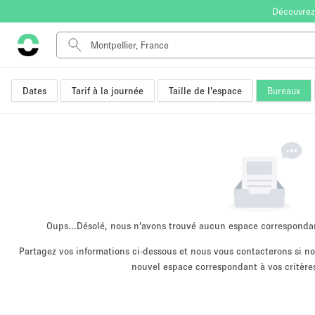
Découvrez
Dates
Tarif à la journée
Taille de l'espace
Bureaux
Type de l'espace
Appartement / Loft
Autre
Boutique / Magasin
Bureaux
Commerce
Entrepôt / Espace Stockage / Box
Oups...
Désolé, nous n'avons trouvé aucun espace corresponda
Espace Créatif
Partagez vos informations ci-dessous et nous vous contacterons si 
nouvel espace correspondant à vos critères
Espace Événementiel
Kiosque / Stand / Corner