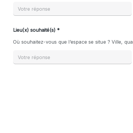
Espace Epuré / Minimaliste
Internet
Licence Alcool
Mobilier
Plusieurs Pièces
Presentoir Vitrine
Réserve
Smoking Area
Style Haussmannien
Sur Rue
Système de sécurité
Toilettes
Éclairage