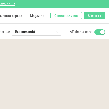
savoir plus
tez votre espace
Magazine
Connectez vous
S'inscrire
rier par
Recommandé
Afficher la carte
ge
 Unique
e