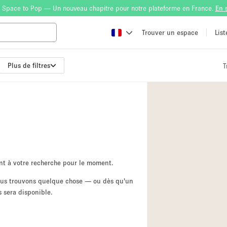
 Space to Pop — Un nouveau chapitre pour notre plateforme en France.
En 
Trouver un espace
Lis
Plus de filtres
T
Atelier
Bateau
Boutique en Parta
Camion / Fourgon
Container
Espace Atypique /
nt à votre recherche pour le moment.
Espace Publicitair
nous trouvons quelque chose — ou dès qu'un
 sera disponible.
Galerie d'art
Lobby / Accueil