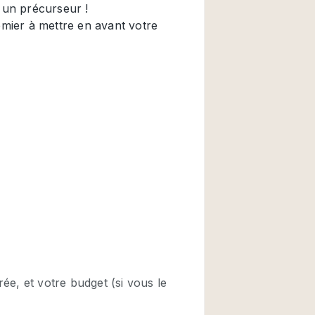
Restaurant / Bar / 
Salle
Salle de Réunion
Salon Beauté / Coi
Étal de Marché
Air conditionné
Ascenseur
Cabines d'essayag
Comptoir
Cuisine
Entrée Large
Espace Brut