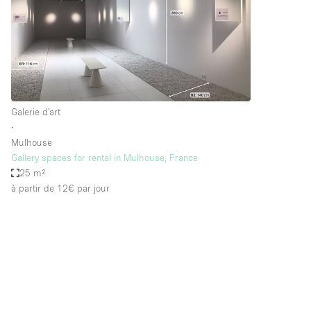
Maison / Villa / Hôtel Particulier
Rooftop
Salle de Conférence
Salon / Festival
Studio Photo / Tournage
Galerie d'art
∙
Mulhouse
Caractéristiques 
Accès aux handicapés
Gallery spaces for rental in Mulhouse, France
de l'espace
25 m²
Animals Friendly
à partir de 12€
par jour
Bar
Chauffage
Concierge
De plain-pied
Espace Avec Vue