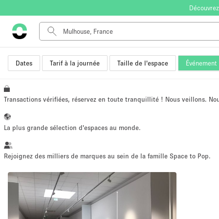
Découvrez
Dates
Tarif à la journée
Taille de l'espace
Événement
Type de l'espace
Appartement / Loft
Autre
Transactions vérifiées, réservez en toute tranquillité ! Nous veillons. N
Boutique / Magasin
Bureaux
La plus grande sélection d'espaces au monde.
Commerce
Entrepôt / Espace Stockage / Box
Rejoignez des milliers de marques au sein de la famille Space to Pop.
Espace Créatif
Espace Événementiel
Kiosque / Stand / Corner