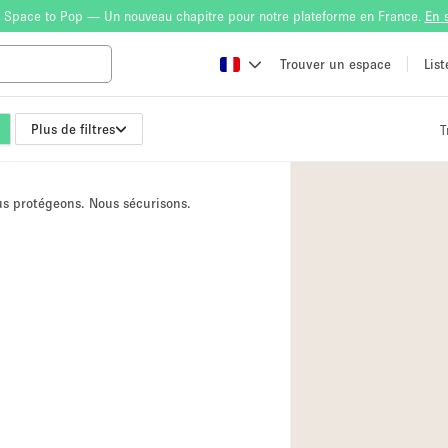
 Space to Pop — Un nouveau chapitre pour notre plateforme en France.
En 
Trouver un espace
Lis
Plus de filtres
T
Atelier
Bateau
ous protégeons. Nous sécurisons.
Boutique en Parta
Camion / Fourgon
Container
Espace Atypique /
Espace Publicitair
Galerie d'art
Lobby / Accueil