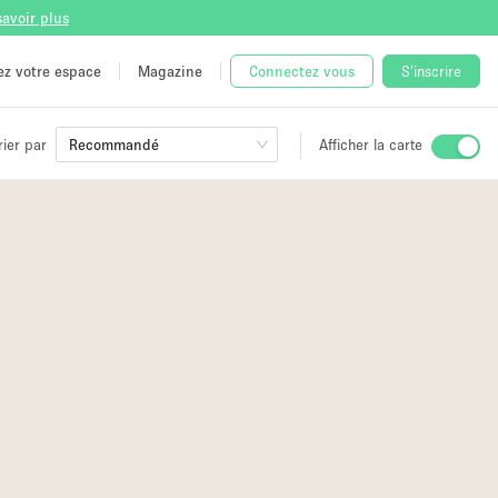
savoir plus
tez votre espace
Magazine
Connectez vous
S'inscrire
rier par
Recommandé
Afficher la carte
ge
 Unique
e