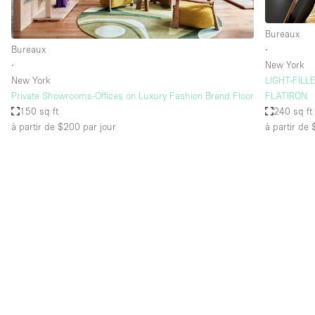
Bureaux
Bureaux
∙
∙
New York
New York
LIGHT-FIL
Private Showrooms-Offices on Luxury Fashion Brand Floor
FLATIRON
150 sq ft
240 sq ft
à partir de $200
par jour
à partir de