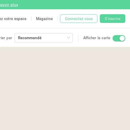
savoir plus
tez votre espace
Magazine
Connectez vous
S'inscrire
rier par
Recommandé
Afficher la carte
ge
 Unique
e
2