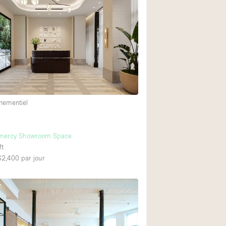
Restaurant / Bar / 
Salle
Salle de Réunion
Salon Beauté / Coi
Étal de Marché
nementiel
Air conditionné
Ascenseur
amercy Showroom Space
Cabines d'essayag
ft
 $2,400
par jour
Comptoir
Cuisine
Entrée Large
Espace Brut