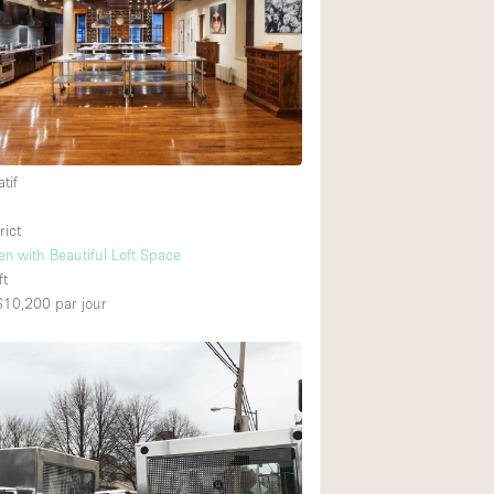
Équipement sonore
Rez-de-chaussée su
Centre commercial
tif
À l'étage
rict
n with Beautiful Loft Space
ft
 $10,200
par jour