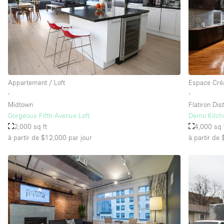
Équipement de bureau
Étage/accès
Sous-sol
Rez-de-chaussée sur rue
Appartement / Loft
Espace Créa
Rooftop
∙
∙
Autre
Midtown
Flatiron Dist
Gorgeous Fifth Avenue Loft
Demo Kitche
2,000 sq ft
4,000 sq 
à partir de $12,000
par jour
à partir de