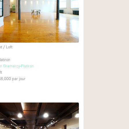
Exposition Véhicul
Jardin
Lumière du Jour
Parking Privé
Portants
 / Loft
Rooftop / Terrasse
atiron
Salle de Bain
n Gramercy-Flatiron
ft
Soundproof
 $6,000
par jour
Style Industriel
Surface Habitable
Terrace
Water Access
Électricité