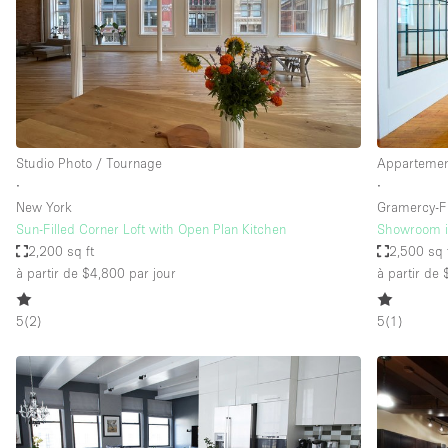
Espace Epuré / Minimaliste
Internet
Licence Alcool
Mobilier
Plusieurs Pièces
Studio Photo / Tournage
Appartement
∙
∙
Presentoir Vitrine
New York
Gramercy-Fl
Réserve
Sun-Filled Corner Loft with Open Plan Kitchen
Showroom i
2,200 sq ft
2,500 sq 
Smoking Area
à partir de $4,800
par jour
à partir de
Style Haussmannien
5
(
2
)
5
(
1
)
Sur Rue
Système de sécurité
Toilettes
Éclairage