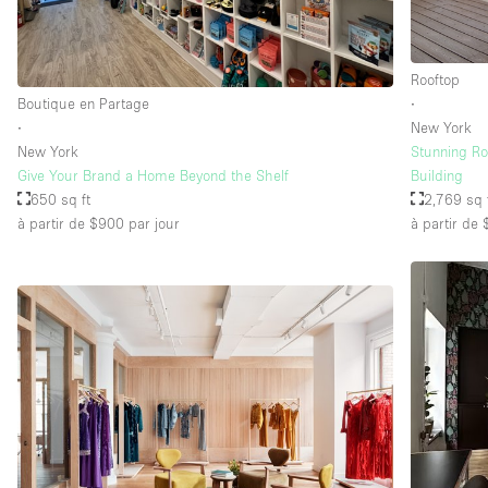
Rooftop
Boutique en Partage
∙
∙
New York
New York
Stunning Ro
Give Your Brand a Home Beyond the Shelf
Building
650 sq ft
2,769 sq 
à partir de $900
par jour
à partir de