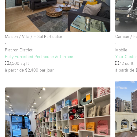
Maison / Villa / Hôtel Particulier
Camion / F
∙
∙
Flatiron District
Mobile
Fully Furnished Penthouse & Terrace
Your Custo
2,500 sq ft
72 sq ft
à partir de $2,400
par jour
à partir de