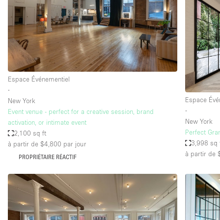
Maison / Villa / Hôtel Particulier
Rooftop
Salle de Conférence
Salon / Festival
Studio Photo / Tournage
Espace Événementiel
∙
Espace Évé
New York
Caractéristiques 
Accès aux handicapés
∙
Event venue - perfect for a creative session, brand
de l'espace
New York
activation, or intimate event
Animals Friendly
Perfect Gr
2,100 sq ft
Bar
3,998 sq 
à partir de $4,800
par jour
à partir de
PROPRIÉTAIRE RÉACTIF
Chauffage
Concierge
De plain-pied
Espace Avec Vue