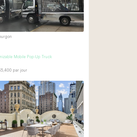
ourgon
mizable Mobile Pop-Up Truck
 $5,400
par jour