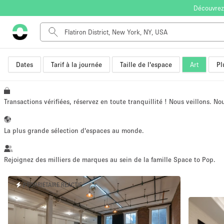
Découvrez
Dates
Tarif à la journée
Taille de l'espace
Art
Pl
Type de l'espace
Appartement / Loft
Autre
Transactions vérifiées, réservez en toute tranquillité ! Nous veillons. N
Boutique / Magasin
Bureaux
La plus grande sélection d'espaces au monde.
Commerce
Entrepôt / Espace Stockage / Box
Rejoignez des milliers de marques au sein de la famille Space to Pop.
Espace Créatif
PROPRIÉTAIRE RÉACTIF
Espace Événementiel
Kiosque / Stand / Corner