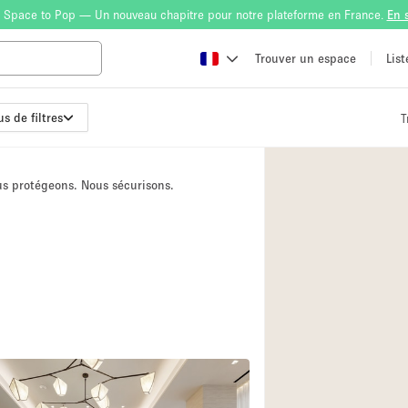
 Space to Pop — Un nouveau chapitre pour notre plateforme en France.
En 
Trouver un espace
Lis
us de filtres
T
Atelier
Bateau
ous protégeons. Nous sécurisons.
Boutique en Parta
Camion / Fourgon
Container
Espace Atypique /
Espace Publicitair
Galerie d'art
Lobby / Accueil