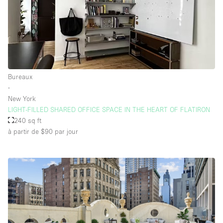
Équipement de bureau
Équipement sonore et vidéo
Étage/accès
Bureaux
Sous-sol
∙
New York
Rez-de-chaussée sur cour
LIGHT-FILLED SHARED OFFICE SPACE IN THE HEART OF FLATIRON
Rez-de-chaussée sur rue
240 sq ft
à partir de $90
par jour
Centre commercial
Rooftop
À l'étage
Autre