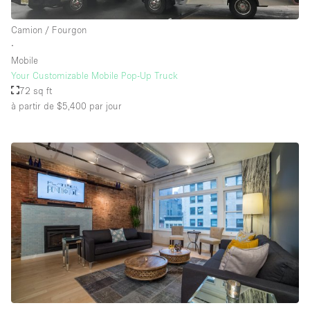
Camion / Fourgon
∙
Mobile
Your Customizable Mobile Pop-Up Truck
72 sq ft
à partir de $5,400
par jour