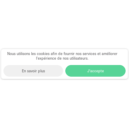
Nous utilisons les cookies afin de fournir nos services et améliorer
l’expérience de nos utilisateurs.
En savoir plus
J'accepte
Space to Pop
>
Louer une salle de réunion
>
Location
Salles & Espaces de Réunion à New York
>
Location
Salles & Espaces de Réunion à Flatiron District, New
York