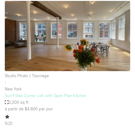
Boutique en Partage
Bureaux
Camion / Fourgon
Commerce
Container
Entrepôt / Espace Stockage / Box
Espace Atypique / Unique
Espace Créatif
Studio Photo / Tournage
∙
Espace Publicitaire
New York
Espace Événementiel
Sun-Filled Corner Loft with Open Plan Kitchen
2,200 sq ft
Galerie d'art
à partir de $4,800
par jour
Kiosque / Stand / Corner
5
(
2
)
Lobby / Accueil