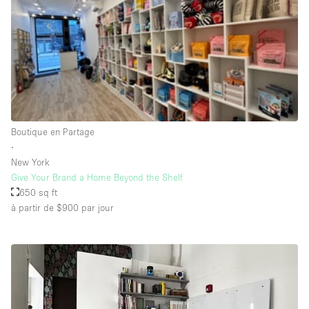
Salle de Bain
Smoking Area
Soundproof
Style Haussmannien
Style Industriel
Sur Rue
Boutique en Partage
∙
Surface Habitable
New York
Give Your Brand a Home Beyond the Shelf
Système de sécurité
650 sq ft
Terrace
à partir de $900
par jour
Toilettes
Water Access
Éclairage
Électricité