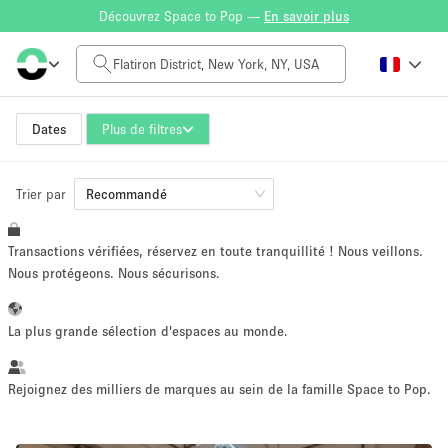
Découvrez Space to Pop —
En savoir plus
Tarif à la journée
$0
$5,000+
Dates
Plus de filtres
Trier par
Taille de l'espace
Recommandé
Transactions vérifiées, réservez en toute tranquillité ! Nous veillons.
100 sq ft
5000+ sq ft
Nous protégeons. Nous sécurisons.
~ 13 personnes
~ 650 personnes
La plus grande sélection d'espaces au monde.
Type de projet
Rejoignez des milliers de marques au sein de la famille Space to Pop.
Vente au