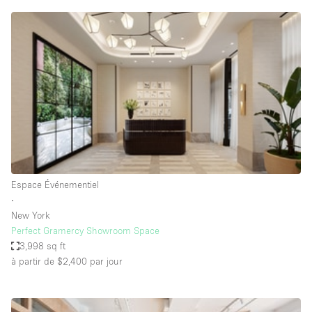
Air conditionné
Animals Friendly
Ascenseur
Bar
Cabines d'essayage
Chauffage
Comptoir
Concierge
Espace Événementiel
∙
Cuisine
New York
De plain-pied
Perfect Gramercy Showroom Space
3,998 sq ft
Entrée Large
à partir de $2,400
par jour
Espace Avec Vue
Espace Brut