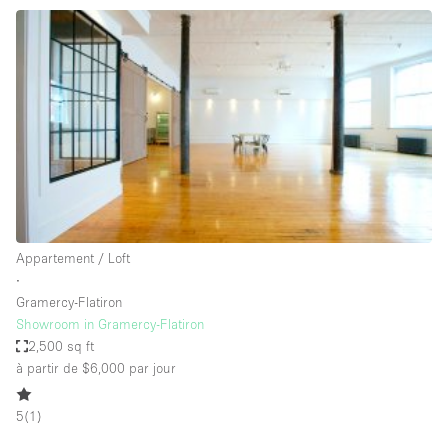
Maison / Villa / Hôtel Particulier
Restaurant / Bar / Café
Rooftop
Salle
Salle de Conférence
Salle de Réunion
Salon / Festival
Salon Beauté / Coiffure
Appartement / Loft
Studio Photo / Tournage
∙
Gramercy-Flatiron
Étal de Marché
Showroom in Gramercy-Flatiron
2,500 sq ft
à partir de $6,000
par jour
Caractéristiques de l'espace
5
(
1
)
Accès aux handicapés