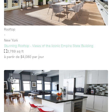
Rooftop
∙
New York
Stunning Rooftop - Views of the Iconic Empire State Building
2,769 sq ft
à partir de $4,080
par jour