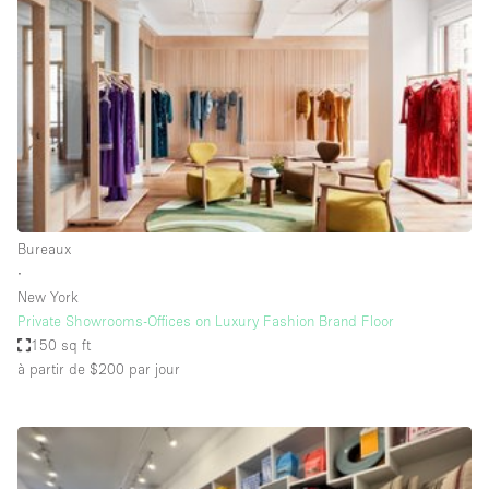
Espace Epuré / Minimaliste
Exposition Véhicules
Internet
Jardin
Licence Alcool
Lumière du Jour
Mobilier
Bureaux
∙
Parking Privé
New York
Plusieurs Pièces
Private Showrooms-Offices on Luxury Fashion Brand Floor
150 sq ft
Portants
à partir de $200
par jour
Presentoir Vitrine
Rooftop / Terrasse
Réserve