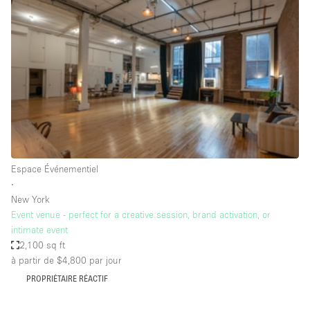
Showroom
Événement
Art
Alimentation
détail
Séance de
Local
Conférence
Réunion
Bureaux
photo
Commercial
Partagé
Type de l'espace
Espace Événementiel
∙
Appartement / Loft
New York
Event venue - perfect for a creative session, brand activation, or
Atelier
intimate event
Autre
2,100 sq ft
à partir de $4,800
par jour
Bateau
PROPRIÉTAIRE RÉACTIF
Boutique / Magasin