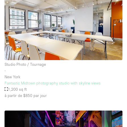
Studio Photo / Tournage
∙
New York
Fantastic Midtown photography studio with skyline views
1,200 sq ft
à partir de $850
par jour