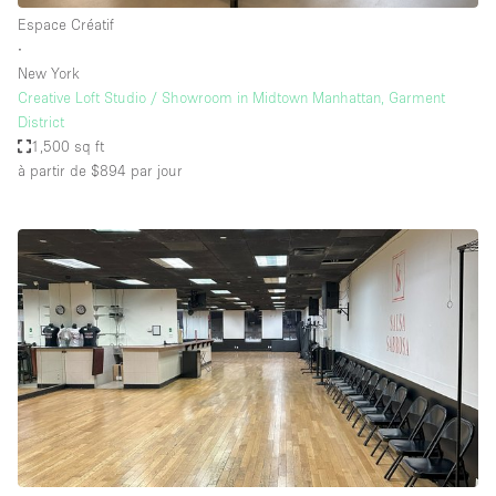
Espace Créatif
∙
New York
Creative Loft Studio / Showroom in Midtown Manhattan, Garment
District
1,500 sq ft
à partir de $894
par jour