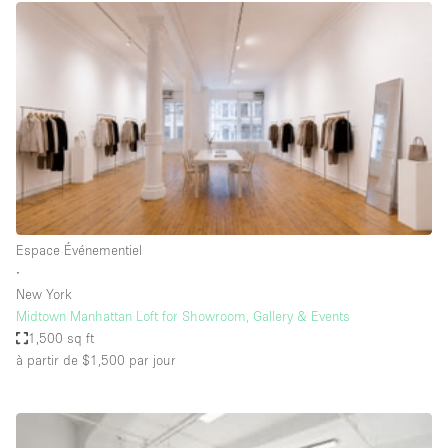
Espace Epuré / Minimaliste
Exposition Véhicules
Internet
Jardin
Licence Alcool
Lumière du Jour
Mobilier
Espace Événementiel
Parking Privé
∙
Plusieurs Pièces
New York
Midtown Manhattan Loft for Showroom, Gallery & Events
Portants
1,500 sq ft
à partir de $1,500
par jour
Presentoir Vitrine
Rooftop / Terrasse
Réserve