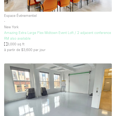
Espace Événementiel
∙
New York
Amazing Extra Large Flex Midtown Event Loft / 2 adjacent conference
RM also available
3,000 sq ft
à partir de $3,600
par jour