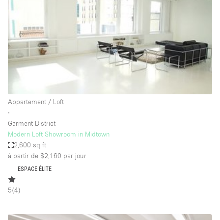
Boutique en Partage
Bureaux
Camion / Fourgon
Commerce
Container
Entrepôt / Espace Stockage / Box
Appartement / Loft
Espace Atypique / Unique
∙
Espace Créatif
Garment District
Modern Loft Showroom in Midtown
Espace Publicitaire
2,600 sq ft
Espace Événementiel
à partir de $2,160
par jour
ESPACE ÉLITE
Galerie d'art
Kiosque / Stand / Corner
5
(
4
)
Lobby / Accueil