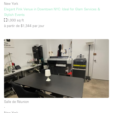
New York
Elegant Pink Venue in Downtown NYC: Ideal for Glam Services &
Stylish Events
1,000 sq ft
à partir de $1,344
par jour
Salle de Réunion
∙
New York