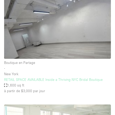
Showroom
Événement
Art
Alimentation
détail
Séance de
Local
Conférence
Réunion
Bureaux
photo
Commercial
Partagé
Type de l'espace
Boutique en Partage
∙
Appartement / Loft
New York
RETAIL SPACE AVAILABLE Inside a Thriving NYC Bridal Boutique
Atelier
1,600 sq ft
Autre
à partir de $3,000
par jour
Bateau
Boutique / Magasin