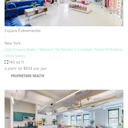
Espace Événementiel
∙
New York
22A Empire State + Madison Sq Garden + Freedom Tower & Hudson
Yards Views
740 sq ft
à partir de $834
par jour
PROPRIÉTAIRE RÉACTIF