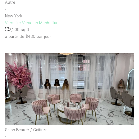
Autre
∙
New York
Versatile Venue in Manhattan
2,200 sq ft
à partir de $480
par jour
Salon Beauté / Coiffure
∙