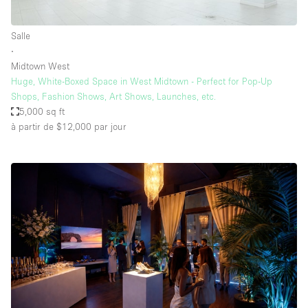
Salle
∙
Midtown West
Huge, White-Boxed Space in West Midtown - Perfect for Pop-Up
Shops, Fashion Shows, Art Shows, Launches, etc.
5,000 sq ft
à partir de $12,000
par jour