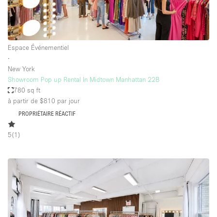
Espace Événementiel
∙
New York
Showroom Pop up Rental In Midtown Manhattan 22B
780 sq ft
à partir de $810
par jour
PROPRIÉTAIRE RÉACTIF
5
(
1
)