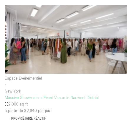
Air conditionné
Animals Friendly
Ascenseur
Bar
Cabines d'essayage
Chauffage
Comptoir
Concierge
Espace Événementiel
∙
Cuisine
New York
De plain-pied
Massive Showroom + Event Venue in Garment District
2,000 sq ft
Entrée Large
à partir de $2,640
par jour
Espace Avec Vue
PROPRIÉTAIRE RÉACTIF
Espace Brut