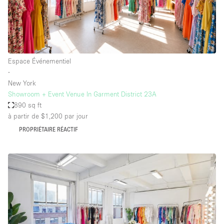
Espace Événementiel
∙
New York
Showroom + Event Venue In Garment District 23A
890 sq ft
à partir de $1,200
par jour
PROPRIÉTAIRE RÉACTIF