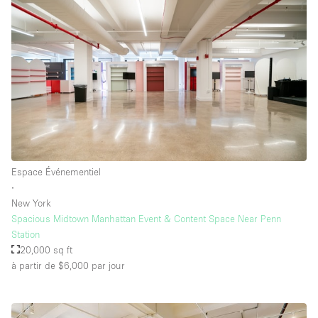
Équipement de bureau
Équipement sonore et vidéo
Étage/accès
Sous-sol
Rez-de-chaussée sur cour
Rez-de-chaussée sur rue
Espace Événementiel
∙
Centre commercial
New York
Spacious Midtown Manhattan Event & Content Space Near Penn
Rooftop
Station
À l'étage
20,000 sq ft
à partir de $6,000
par jour
Autre