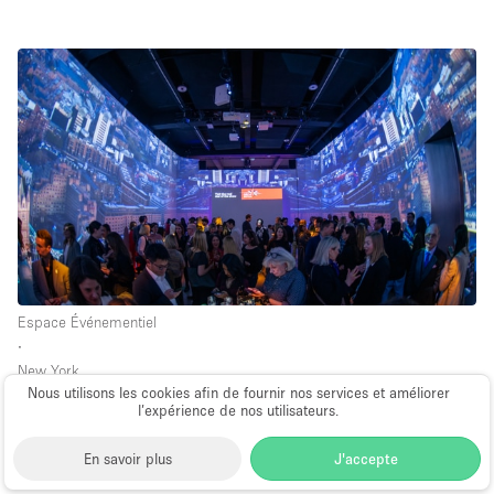
Espace Événementiel
∙
New York
Nous utilisons les cookies afin de fournir nos services et améliorer
Midtown Event Space
l’expérience de nos utilisateurs.
4,000 sq ft
à partir de $14,400
par jour
En savoir plus
J'accepte