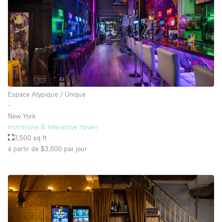
Espace Atypique / Unique
∙
New York
Immersive & Interactive Haven
3,500 sq ft
à partir de $3,600
par jour