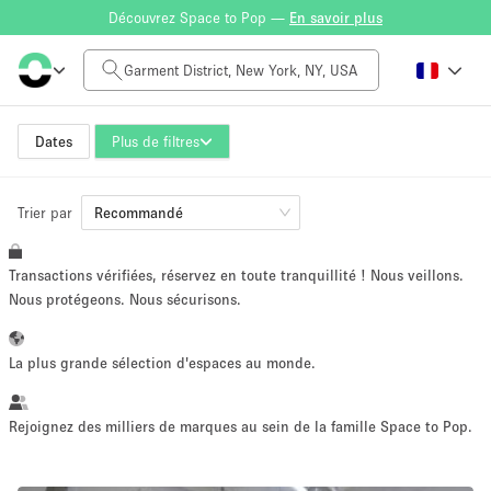
Découvrez Space to Pop —
En savoir plus
Tarif à la journée
$0
$5,000+
Dates
Plus de filtres
Trier par
Taille de l'espace
Recommandé
Transactions vérifiées, réservez en toute tranquillité ! Nous veillons.
100 sq ft
5000+ sq ft
Nous protégeons. Nous sécurisons.
~ 13 personnes
~ 650 personnes
La plus grande sélection d'espaces au monde.
Type de projet
Rejoignez des milliers de marques au sein de la famille Space to Pop.
Vente au