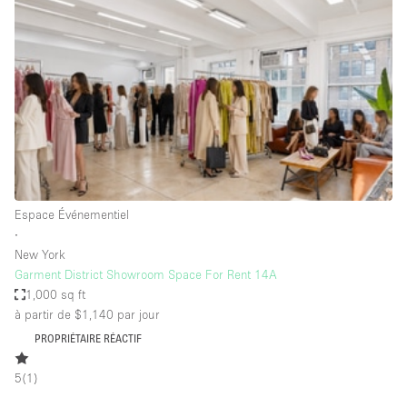
Maison / Villa / Hôtel Particulier
Restaurant / Bar / Café
Rooftop
Salle
Salle de Conférence
Salle de Réunion
Salon / Festival
Espace Événementiel
Salon Beauté / Coiffure
∙
Studio Photo / Tournage
New York
Garment District Showroom Space For Rent 14A
Étal de Marché
1,000 sq ft
à partir de $1,140
par jour
PROPRIÉTAIRE RÉACTIF
Caractéristiques de l'espace
5
(
1
)
Accès aux handicapés