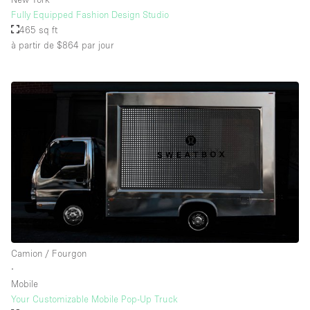
Fully Equipped Fashion Design Studio
465 sq ft
à partir de $864
par jour
Camion / Fourgon
∙
Mobile
Your Customizable Mobile Pop-Up Truck