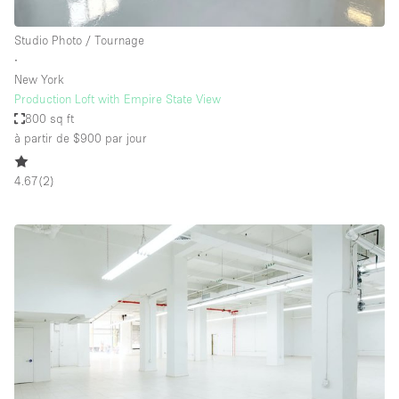
Studio Photo / Tournage
∙
New York
Production Loft with Empire State View
800 sq ft
à partir de $900
par jour
4.67
(
2
)