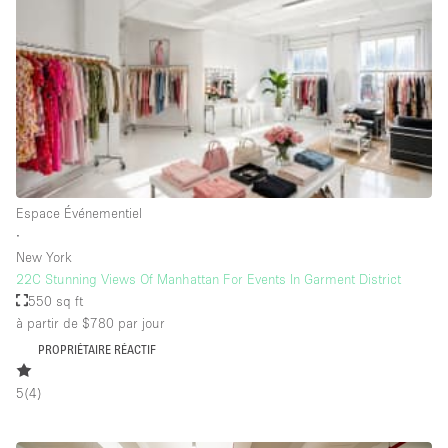
Salle de Bain
Smoking Area
Soundproof
Style Haussmannien
Style Industriel
Sur Rue
Espace Événementiel
Surface Habitable
∙
New York
Système de sécurité
22C Stunning Views Of Manhattan For Events In Garment District
Terrace
550 sq ft
à partir de $780
par jour
Toilettes
PROPRIÉTAIRE RÉACTIF
Water Access
5
(
4
)
Éclairage
Électricité