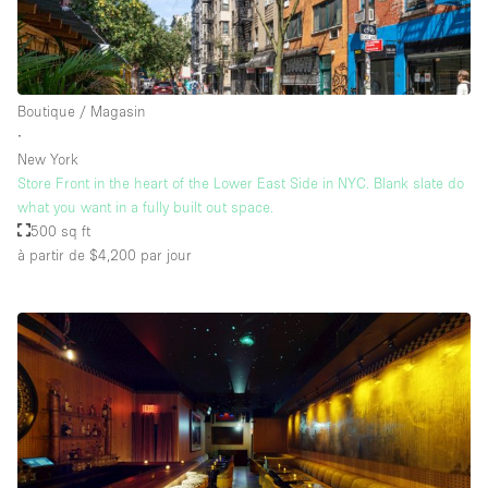
Boutique / Magasin
∙
New York
Store Front in the heart of the Lower East Side in NYC. Blank slate do
what you want in a fully built out space.
500 sq ft
à partir de $4,200
par jour