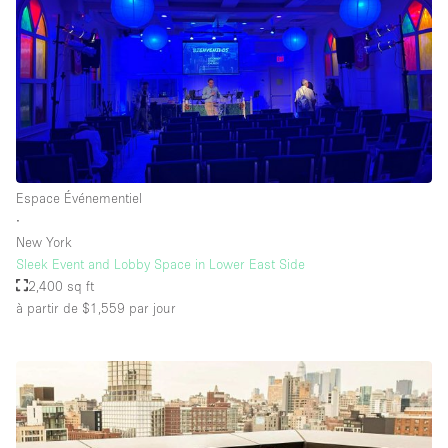
Équipement de bureau
Équipement sonore et vidéo
Étage/accès
Sous-sol
Espace Événementiel
Rez-de-chaussée sur cour
∙
Rez-de-chaussée sur rue
New York
Sleek Event and Lobby Space in Lower East Side
Centre commercial
2,400 sq ft
à partir de $1,559
par jour
Rooftop
À l'étage
Autre