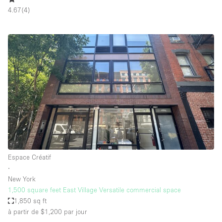
4.67
(
4
)
Espace Créatif
∙
New York
1,500 square feet East Village Versatile commercial space
1,850 sq ft
à partir de $1,200
par jour