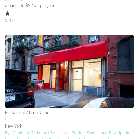
à partir de $2,400
par jour
5
(
1
)
Restaurant / Bar / Café
∙
New York
Eye-Catching White box Space: Art, Parties, Events, and Pop-Ups in