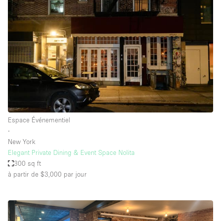
Espace Événementiel
∙
New York
Elegant Private Dining & Event Space Nolita
300 sq ft
à partir de $3,000
par jour