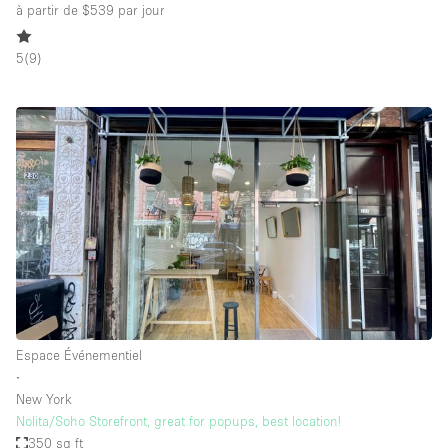
à partir de $539
par jour
5
(
9
)
Espace Événementiel
∙
New York
Nolita/Soho Storefront, great for popups, best location!
350 sq ft