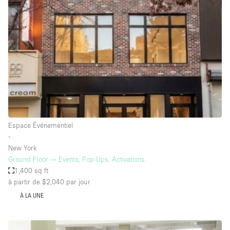
Showroom
Événement
Art
Alimentation
détail
Séance de
Local
Conférence
Réunion
Bureaux
photo
Commercial
Partagé
Type de l'espace
Espace Événementiel
∙
Appartement / Loft
New York
Ground Floor — Events, Pop-Ups, Activations
Atelier
1,400 sq ft
Autre
à partir de $2,040
par jour
Bateau
À LA UNE
Boutique / Magasin