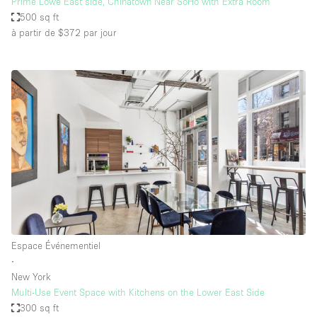
Prime Lowe East side, Chinatown Near SoHo with Extra Room
500 sq ft
à partir de $372
par jour
Espace Événementiel
∙
New York
Multi-Use Event Space with Kitchens on the Lower East Side
300 sq ft