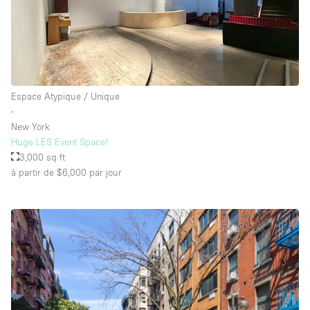
Espace Atypique / Unique
∙
New York
Huge LES Event Space!
3,000 sq ft
à partir de $6,000
par jour