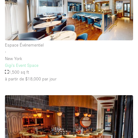
Espace Événementiel
∙
New York
Gigi's Event Space
1,500 sq ft
à partir de $18,000
par jour