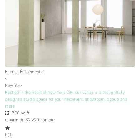
Boutique en Partage
Bureaux
Camion / Fourgon
Commerce
Container
Entrepôt / Espace Stockage / Box
Espace Atypique / Unique
Espace Événementiel
Espace Créatif
∙
New York
Espace Publicitaire
Nestled in the heart of New York City, our venue is a thoughtfully
Espace Événementiel
designed studio space for your next event, showroom, popup and
more
Galerie d'art
1,700 sq ft
Kiosque / Stand / Corner
à partir de $2,220
par jour
Lobby / Accueil
5
(
1
)