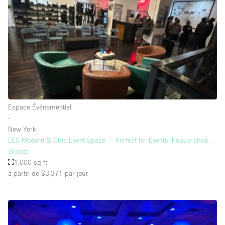
Salle de Bain
Smoking Area
Soundproof
Style Haussmannien
Style Industriel
Sur Rue
Espace Événementiel
Surface Habitable
∙
New York
Système de sécurité
LES Modern & Chic Event Space — Perfect for Events, Popup shop,
Terrace
Shoots
1,000 sq ft
Toilettes
à partir de $3,371
par jour
Water Access
Éclairage
Électricité