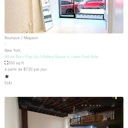
Boutique / Magasin
∙
New York
White Box / Pop Up / Gallery Space in Lower East Side
350 sq ft
à partir de $720
par jour
5
(
4
)