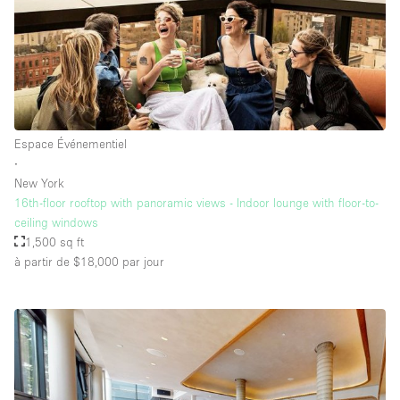
Espace Événementiel
∙
New York
16th-floor rooftop with panoramic views - Indoor lounge with floor-to-
ceiling windows
1,500 sq ft
à partir de $18,000
par jour