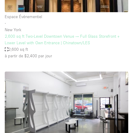
Espace Événementiel
∙
New York
2,600 sq ft Two-Level Downtown Venue — Full Glass Storefront +
Lower Level with Own Entrance | Chinatown/LES
2,600 sq ft
à partir de $2,400
par jour