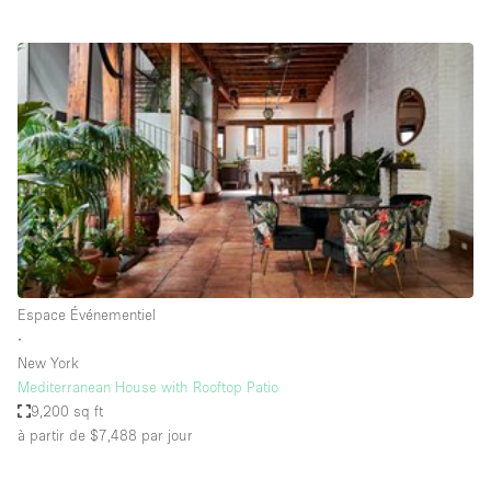
Air conditionné
Animals Friendly
Ascenseur
Bar
Cabines d'essayage
Chauffage
Comptoir
Concierge
Espace Événementiel
Cuisine
∙
De plain-pied
New York
Mediterranean House with Rooftop Patio
Entrée Large
9,200 sq ft
Espace Avec Vue
à partir de $7,488
par jour
Espace Brut