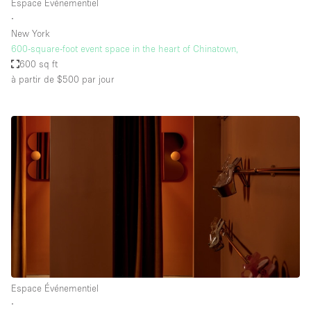
Espace Événementiel
∙
New York
600-square-foot event space in the heart of Chinatown,
600 sq ft
à partir de $500
par jour
Espace Événementiel
∙