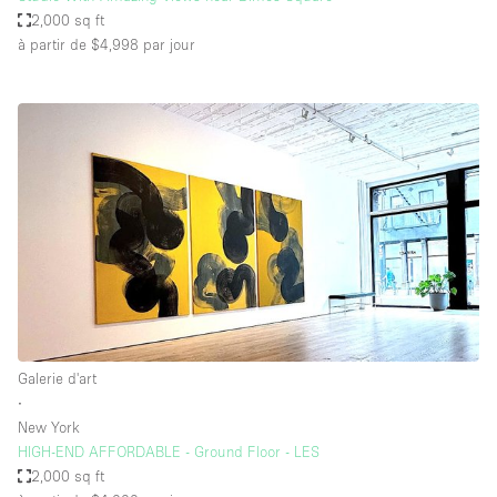
2,000 sq ft
à partir de $4,998
par jour
Galerie d'art
∙
New York
HIGH-END AFFORDABLE - Ground Floor - LES
2,000 sq ft