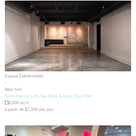
Espace Epuré / Minimaliste
Exposition Véhicules
Internet
Jardin
Licence Alcool
Lumière du Jour
Mobilier
Espace Événementiel
Parking Privé
∙
Plusieurs Pièces
New York
Nolita Pop-Up Loft | Bar, Brick & Open Floor Plan
Portants
4,000 sq ft
à partir de $7,200
par jour
Presentoir Vitrine
Rooftop / Terrasse
Réserve