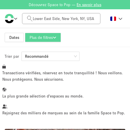
Découvrez Space to Pop —
En savoir plus
Tarif à la journée
$0
$5,000+
Dates
Plus de filtres
Trier par
Taille de l'espace
Recommandé
Transactions vérifiées, réservez en toute tranquillité ! Nous veillons.
100 sq ft
5000+ sq ft
Nous protégeons. Nous sécurisons.
~ 13 personnes
~ 650 personnes
La plus grande sélection d'espaces au monde.
Type de projet
Rejoignez des milliers de marques au sein de la famille Space to Pop.
Vente au