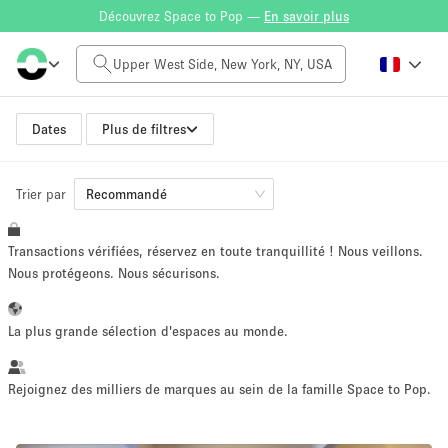
Découvrez Space to Pop —
En savoir plus
Tarif à la journée
$0
$5,000+
Dates
Plus de filtres
Trier par
Taille de l'espace
Recommandé
Transactions vérifiées, réservez en toute tranquillité ! Nous veillons.
100 sq ft
5000+ sq ft
Nous protégeons. Nous sécurisons.
~ 13 personnes
~ 650 personnes
La plus grande sélection d'espaces au monde.
Type de projet
Rejoignez des milliers de marques au sein de la famille Space to Pop.
Vente au