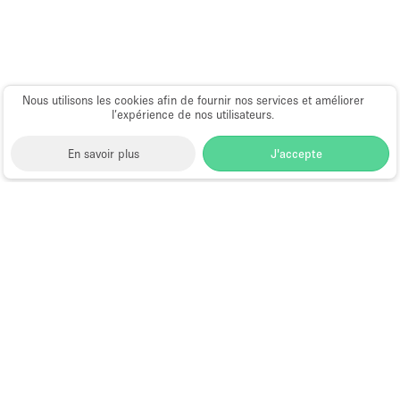
Nous utilisons les cookies afin de fournir nos services et améliorer
l’expérience de nos utilisateurs.
En savoir plus
J'accepte
Space to Pop
>
Louer un local commercial
>
Location
Local Commercial Flexible à New York
>
Location
Local Commercial Flexible à Upper West Side, New
York
Local Commercial à Louer à Upper
West Side, New York