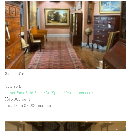
Boutique en Partage
Bureaux
Camion / Fourgon
Commerce
Container
Entrepôt / Espace Stockage / Box
Espace Atypique / Unique
Espace Créatif
Galerie d'art
∙
Espace Publicitaire
New York
Espace Événementiel
Upper East Side Event/Art Space *Prime Location*
45,000 sq ft
Galerie d'art
à partir de $7,200
par jour
Kiosque / Stand / Corner
Lobby / Accueil