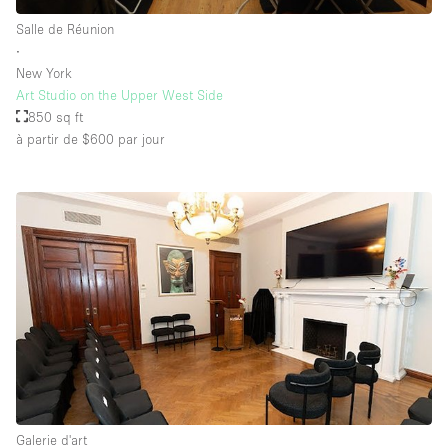
Salle de Réunion
∙
New York
Art Studio on the Upper West Side
850 sq ft
à partir de $600
par jour
Galerie d'art