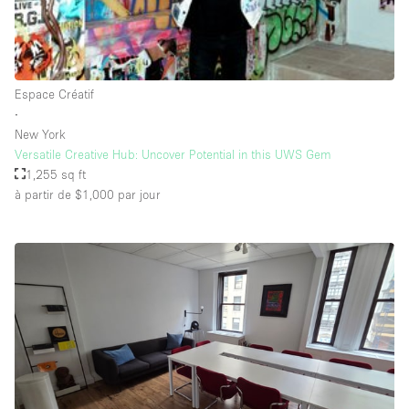
Salle de Bain
Smoking Area
Soundproof
Espace Créatif
Style Haussmannien
∙
New York
Style Industriel
Versatile Creative Hub: Uncover Potential in this UWS Gem
Sur Rue
1,255 sq ft
à partir de $1,000
par jour
Surface Habitable
Système de sécurité
Terrace
Toilettes
Water Access
Éclairage
Électricité