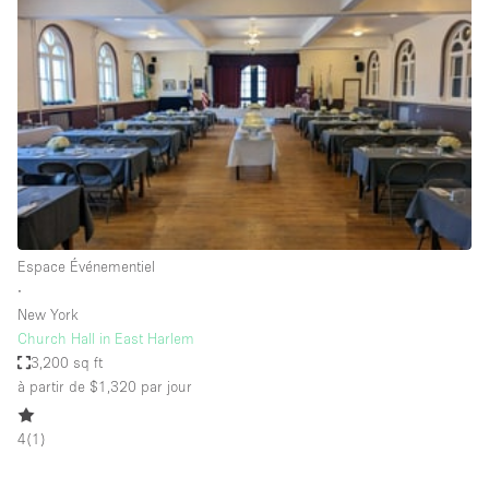
Showroom
Événement
Art
Alimentation
détail
Séance de
Local
Conférence
Réunion
Bureaux
photo
Commercial
Partagé
Type de l'espace
Espace Événementiel
∙
Appartement / Loft
New York
Church Hall in East Harlem
Atelier
3,200 sq ft
Autre
à partir de $1,320
par jour
Bateau
4
(
1
)
Boutique / Magasin