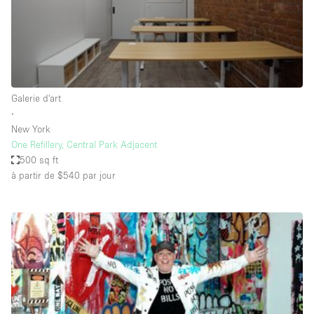
Espace Epuré / Minimaliste
Exposition Véhicules
Internet
Jardin
Galerie d'art
Licence Alcool
∙
New York
Lumière du Jour
One Refillery, Central Park Adjacent
Mobilier
500 sq ft
à partir de $540
par jour
Parking Privé
Plusieurs Pièces
Portants
Presentoir Vitrine
Rooftop / Terrasse
Réserve