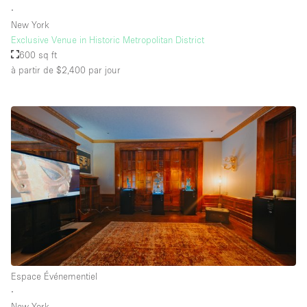
∙
New York
Exclusive Venue in Historic Metropolitan District
600 sq ft
à partir de $2,400
par jour
Espace Événementiel
∙
New York