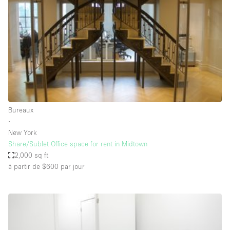
Maison / Villa / Hôtel Particulier
Restaurant / Bar / Café
Rooftop
Salle
Salle de Conférence
Salle de Réunion
Salon / Festival
Bureaux
∙
Salon Beauté / Coiffure
New York
Studio Photo / Tournage
Share/Sublet Office space for rent in Midtown
2,000 sq ft
Étal de Marché
à partir de $600
par jour
Caractéristiques de l'espace
Accès aux handicapés