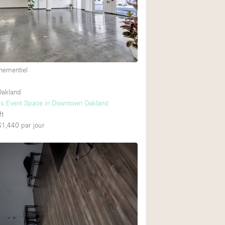
Équipement sonore
Rez-de-chaussée su
Centre commercial
nementiel
À l'étage
akland
as Event Space in Downtown Oakland
ft
 $1,440
par jour