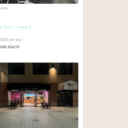
union
ng Room — seats 4
 $420
par jour
AIRE RÉACTIF