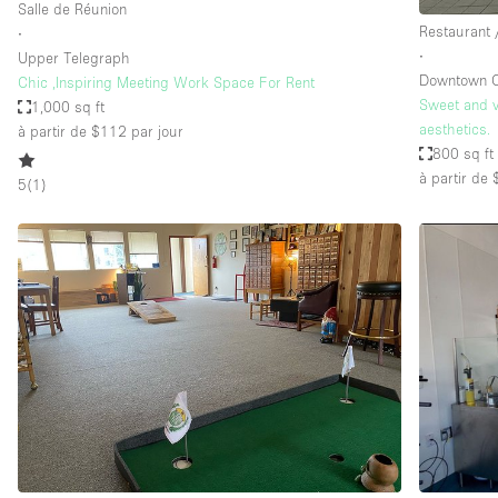
Salle de Réunion
Restaurant 
∙
∙
Upper Telegraph
Downtown O
Chic ,Inspiring Meeting Work Space For Rent
Sweet and v
1,000 sq ft
aesthetics.
à partir de $112
par jour
800 sq ft
à partir de
5
(
1
)