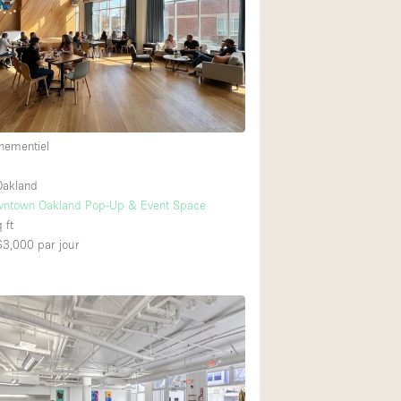
Exposition Véhicul
Jardin
Lumière du Jour
Parking Privé
Portants
nementiel
Rooftop / Terrasse
akland
Salle de Bain
ntown Oakland Pop-Up & Event Space
 ft
Soundproof
 $3,000
par jour
Style Industriel
Surface Habitable
Terrace
Water Access
Électricité