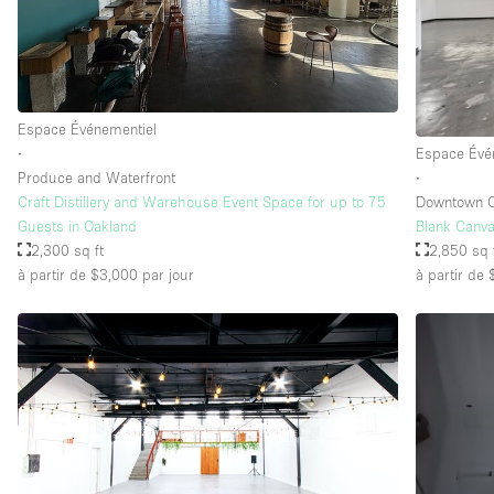
Équipement de bureau
Étage/accès
Sous-sol
Espace Événementiel
Rez-de-chaussée sur rue
∙
Espace Évé
Produce and Waterfront
∙
Rooftop
Craft Distillery and Warehouse Event Space for up to 75
Downtown O
Autre
Guests in Oakland
Blank Canv
2,300 sq ft
2,850 sq 
à partir de $3,000
par jour
à partir de