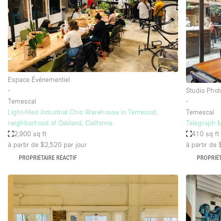
Maison / Villa / Hôtel Particulier
Rooftop
Salle de Conférence
Salon / Festival
Studio Photo / Tournage
Espace Événementiel
∙
Studio Phot
Temescal
∙
Caractéristiques 
Accès aux handicapés
Light-filled Industrial Chic Warehouse in Temescal,
Temescal
de l'espace
neighborhood of Oakland, California
Telegraph 
Animals Friendly
2,900 sq ft
410 sq ft
Bar
à partir de $2,520
par jour
à partir de
PROPRIÉTAIRE RÉACTIF
PROPRIÉT
Chauffage
Concierge
De plain-pied
Espace Avec Vue