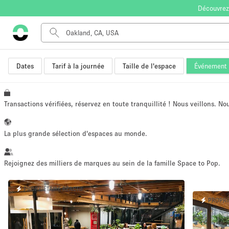
Découvrez
Dates
Tarif à la journée
Taille de l'espace
Événement
Type de l'espace
Appartement / Loft
Autre
Transactions vérifiées, réservez en toute tranquillité ! Nous veillons. N
Boutique / Magasin
Bureaux
La plus grande sélection d'espaces au monde.
Commerce
Entrepôt / Espace Stockage / Box
Rejoignez des milliers de marques au sein de la famille Space to Pop.
Espace Créatif
PROPRIÉTAIRE RÉACTIF
Espace Événementiel
PROPRI
Kiosque / Stand / Corner