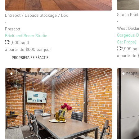
Studio Phot
Entrepôt / Espace Stockage / Box
∙
∙
West Oakla
Prescott
Gorgeous Da
Brick and Beam Studio
Set Props)
1,600 sq ft
2,999 sq 
à partir de $600
par jour
à partir de
PROPRIÉTAIRE RÉACTIF
PROPRIÉTAIRE RÉACTIF
PROPRI