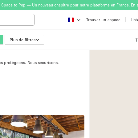
 Space to Pop — Un nouveau chapitre pour notre plateforme en France.
En 
Trouver un espace
Lis
Plus de filtres
T
Atelier
Bateau
ous protégeons. Nous sécurisons.
Boutique en Parta
Camion / Fourgon
Container
Espace Atypique /
Espace Publicitair
Galerie d'art
ÉTAIRE RÉACTIF
Lobby / Accueil