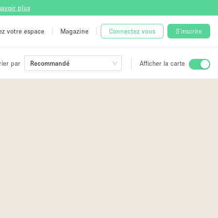
savoir plus
tez votre espace
Magazine
Connectez vous
S'inscrire
rier par
Recommandé
Afficher la carte
ge
3
 Unique
e
15