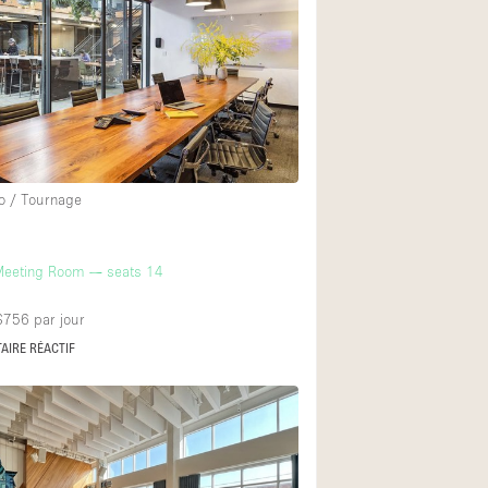
Restaurant / Bar / 
Salle
Salle de Réunion
Salon Beauté / Coi
Étal de Marché
o / Tournage
Air conditionné
Meeting Room — seats 14
Ascenseur
Cabines d'essayag
 $756
par jour
AIRE RÉACTIF
Comptoir
Cuisine
Entrée Large
Espace Brut