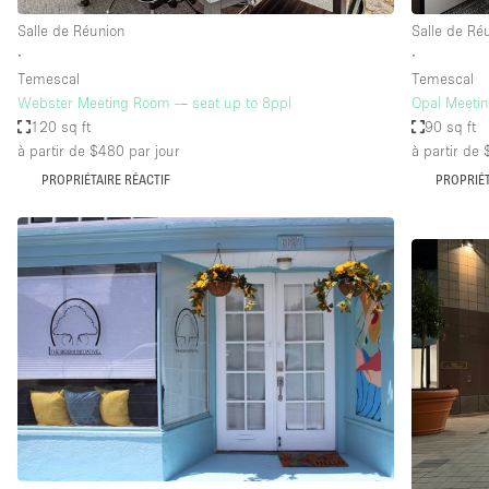
Salle de Réunion
Salle de Ré
∙
∙
Temescal
Temescal
Webster Meeting Room — seat up to 8ppl
Opal Meeti
120 sq ft
90 sq ft
à partir de $480
par jour
à partir de
PROPRIÉTAIRE RÉACTIF
PROPRIÉT