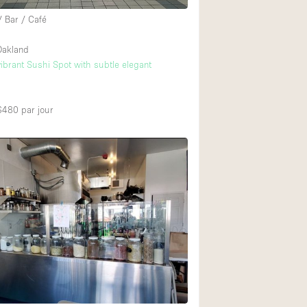
/ Bar / Café
akland
ibrant Sushi Spot with subtle elegant
 $480
par jour