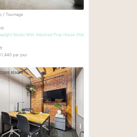
o / Tournage
nd
ylight Studio With Attached Prop House (Hot
ft
 $1,440
par jour
ÉTAIRE RÉACTIF