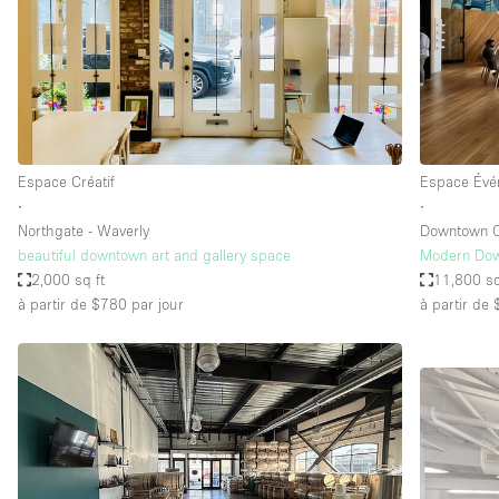
Espace Epuré / Minimaliste
Internet
Licence Alcool
Mobilier
Plusieurs Pièces
Espace Créatif
Espace Évé
∙
∙
Presentoir Vitrine
Northgate - Waverly
Downtown O
Réserve
beautiful downtown art and gallery space
Modern Dow
2,000 sq ft
11,800 sq
Smoking Area
à partir de $780
par jour
à partir de
Style Haussmannien
Sur Rue
Système de sécurité
Toilettes
Éclairage