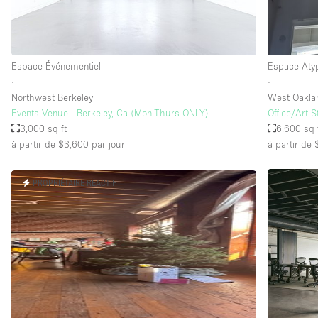
Espace Événementiel
Espace Aty
∙
∙
Northwest Berkeley
West Oakla
Events Venue - Berkeley, Ca (Mon-Thurs ONLY)
Office/Art 
3,000 sq ft
6,600 sq 
à partir de $3,600
par jour
à partir de
PROPRIÉTAIRE RÉACTIF