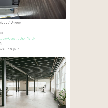
pique / Unique
nd
Studio/Construction Yard/
ft
 $240
par jour