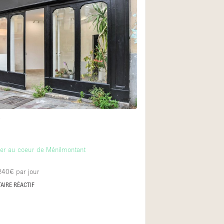
t
lier au coeur de Ménilmontant
 240€
par jour
AIRE RÉACTIF