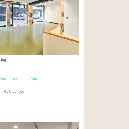
Exposition Véhicul
Jardin
Lumière du Jour
Parking Privé
Portants
Rooftop / Terrasse
 Magasin
Salle de Bain
Soundproof
Boutique dans Le Marais
Style Industriel
 1.440€
par jour
Surface Habitable
Terrace
Water Access
Électricité