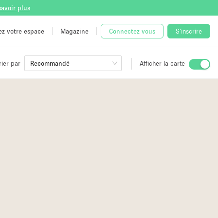
savoir plus
tez votre espace
Magazine
Connectez vous
S'inscrire
rier par
Recommandé
Afficher la carte
ge
 Unique
6
e
3
9