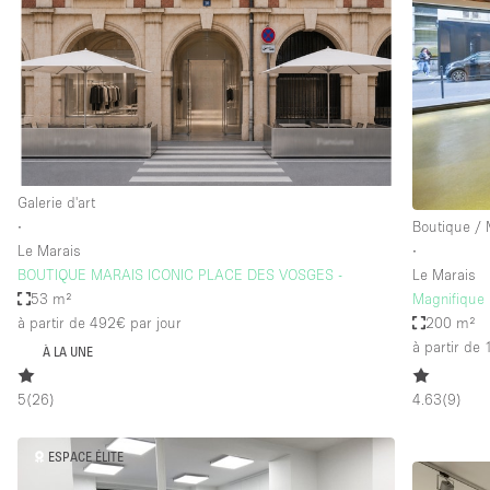
Espace Epuré / Minimaliste
Internet
Licence Alcool
Mobilier
Plusieurs Pièces
Galerie d'art
Presentoir Vitrine
∙
Boutique /
Réserve
Le Marais
∙
BOUTIQUE MARAIS ICONIC PLACE DES VOSGES -
Le Marais
Smoking Area
53 m²
Magnifique 
Style Haussmannien
à partir de 492€
par jour
200 m²
à partir de
À LA UNE
Sur Rue
Système de sécurité
5
(
26
)
4.63
(
9
)
Toilettes
ESPACE ÉLITE
Éclairage