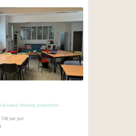
AU
 bureaux, shooting, productions
 172€
par jour
U