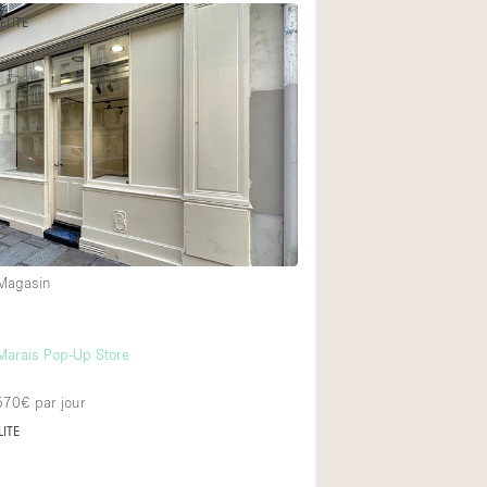
ÉLITE
 Magasin
Marais Pop-Up Store
 570€
par jour
LITE