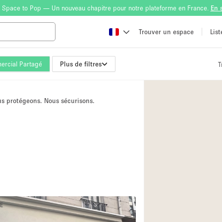
 Space to Pop — Un nouveau chapitre pour notre plateforme en France.
En 
Trouver un espace
Lis
ercial Partagé
Plus de filtres
T
Atelier
Bateau
ous protégeons. Nous sécurisons.
Boutique en Parta
Camion / Fourgon
Container
Espace Atypique /
Espace Publicitair
Galerie d'art
Lobby / Accueil
NE
19