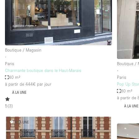
Maison / Villa / Hôtel Particulier
Rooftop
Salle de Conférence
Salon / Festival
Studio Photo / Tournage
Boutique / Magasin
∙
Paris
Boutique /
Caractéristiques 
Accès aux handicapés
Charmante boutique dans le Haut-Marais
∙
de l'espace
40 m²
Paris
Animals Friendly
à partir de 444€
par jour
Pop Up Stor
Bar
80 m²
À LA UNE
à partir de
Chauffage
5
(
3
)
À LA UNE
Concierge
De plain-pied
À LA UNE
Espace Avec Vue