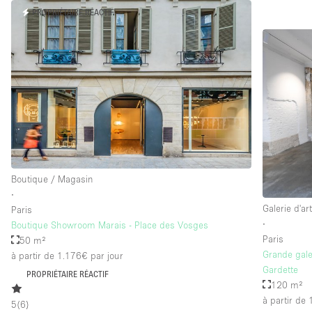
PROPRIÉTAIRE RÉACTIF
Boutique / Magasin
∙
Galerie d'ar
Paris
∙
Boutique Showroom Marais - Place des Vosges
Paris
50 m²
Grande gale
à partir de 1.176€
par jour
Gardette
PROPRIÉTAIRE RÉACTIF
120 m²
à partir de
5
(
6
)