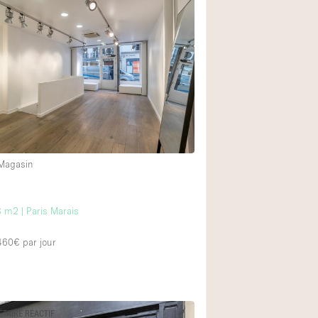
Équipement sonore
Rez-de-chaussée su
Centre commercial
À l'étage
 Magasin
 m2 | Paris Marais
 460€
par jour
ÉTAIRE RÉACTIF