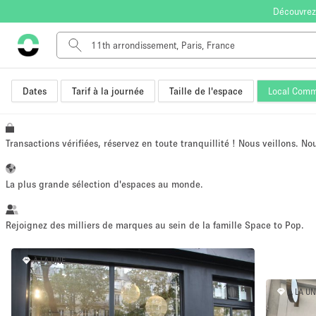
Découvrez
Dates
Tarif à la journée
Taille de l'espace
Local Comm
Type de l'espace
Appartement / Loft
Autre
Transactions vérifiées, réservez en toute tranquillité ! Nous veillons. N
Boutique / Magasin
Bureaux
La plus grande sélection d'espaces au monde.
Commerce
Entrepôt / Espace Stockage / Box
Rejoignez des milliers de marques au sein de la famille Space to Pop.
Espace Créatif
À LA UNE
Espace Événementiel
Kiosque / Stand / Corner
À LA U