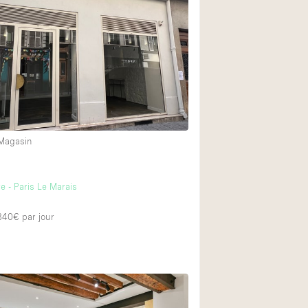
Restaurant / Bar / 
Salle
Salle de Réunion
Salon Beauté / Coi
53
Étal de Marché
 Magasin
Air conditionné
14
Ascenseur
e - Paris Le Marais
Cabines d'essayag
 840€
par jour
4
Comptoir
Cuisine
Entrée Large
Espace Brut