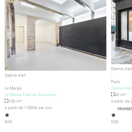
Galerie d'ar
Galerie d'art
∙
∙
Paris
Le Marais
Galerie-Ate
Le Marais Fashion Showroom
40 m²
100 m²
à partir de
à partir de 1.000€
par jour
PROPRIÉT
5
(
4
)
5
(
6
)