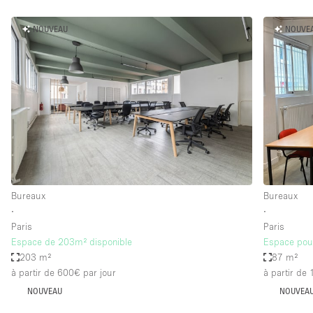
NOUVEAU
NOUVE
Bureaux
Bureaux
∙
∙
Paris
Paris
Espace de 203m² disponible
Espace pour
203 m²
87 m²
à partir de 600€
par jour
à partir de
NOUVEAU
NOUVEA