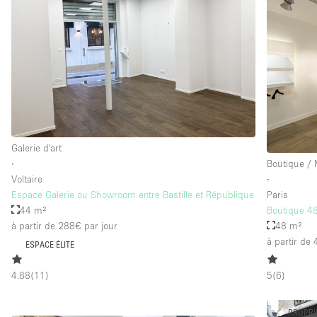
Équipement de bureau
Étage/accès
Sous-sol
Rez-de-chaussée sur rue
Rooftop
Autre
Galerie d'art
∙
Boutique /
Voltaire
∙
Espace Galerie ou Showroom entre Bastille et République
Paris
44 m²
Boutique 48
à partir de 288€
par jour
48 m²
à partir de
ESPACE ÉLITE
4.88
(
11
)
5
(
6
)
PROPRI