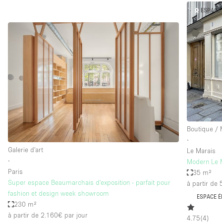
ESPACE 
Boutique /
∙
Galerie d'art
Le Marais
∙
Modern Le 
Paris
35 m²
Super espace Beaumarchais d'exposition - parfait pour
à partir de
fashion et design week showroom
ESPACE É
230 m²
à partir de 2.160€
par jour
4.75
(
4
)