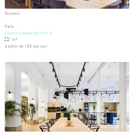
Bureaux
∙
Paris
Espace Coworking Paris 8
1 m²
à partir de 18€
par jour