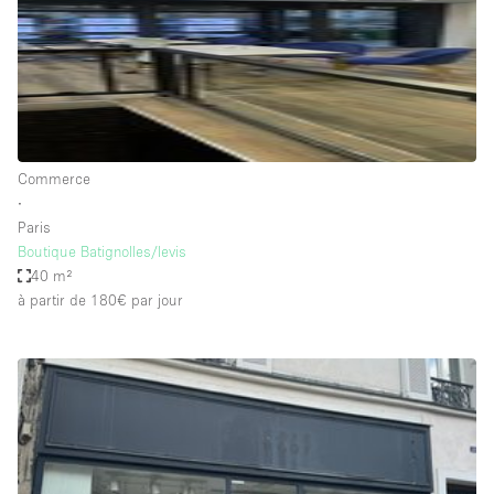
Espace Epuré / Minimaliste
Exposition Véhicules
Internet
Jardin
Licence Alcool
Commerce
∙
Lumière du Jour
Paris
Mobilier
Boutique Batignolles/levis
40 m²
Parking Privé
à partir de 180€
par jour
Plusieurs Pièces
Portants
Presentoir Vitrine
Rooftop / Terrasse
Réserve