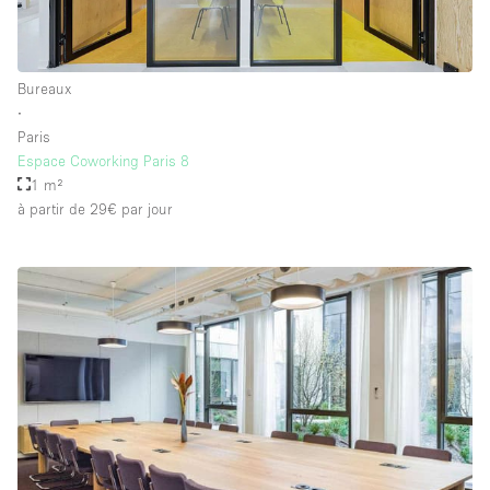
Bureaux
∙
Paris
Espace Coworking Paris 8
1 m²
à partir de 29€
par jour