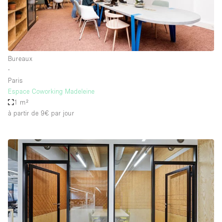
Bureaux
∙
Paris
Espace Coworking Madeleine
1 m²
à partir de 9€
par jour