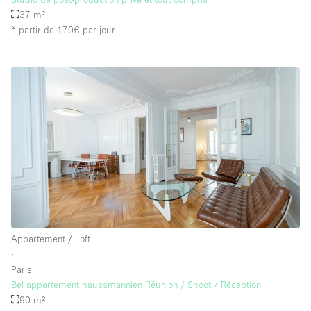
37 m²
à partir de 170€
par jour
Appartement / Loft
∙
Paris
Bel appartement haussmannien Réunion / Shoot / Réception
90 m²