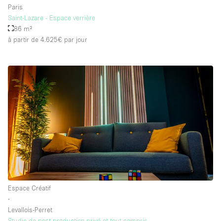
Paris
Saint-Lazare - Espace verrière
86 m²
à partir de 4.625€
par jour
Espace Créatif
∙
Levallois-Perret
Studio de post-production privé et tout compris