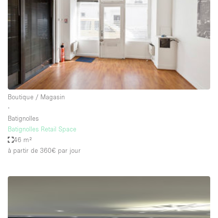
Air conditionné
Animals Friendly
Ascenseur
Bar
Cabines d'essayage
Chauffage
Boutique / Magasin
∙
Comptoir
Batignolles
Concierge
Batignolles Retail Space
46 m²
Cuisine
à partir de 360€
par jour
De plain-pied
Entrée Large
Espace Avec Vue
Espace Brut