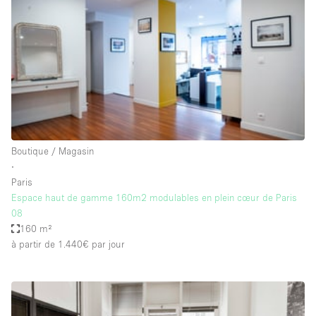
Maison / Villa / Hôtel Particulier
Restaurant / Bar / Café
Rooftop
Salle
Salle de Conférence
Salle de Réunion
Salon / Festival
Boutique / Magasin
∙
Salon Beauté / Coiffure
Paris
Studio Photo / Tournage
Espace haut de gamme 160m2 modulables en plein cœur de Paris
08
Étal de Marché
160 m²
à partir de 1.440€
par jour
Caractéristiques de l'espace
Accès aux handicapés