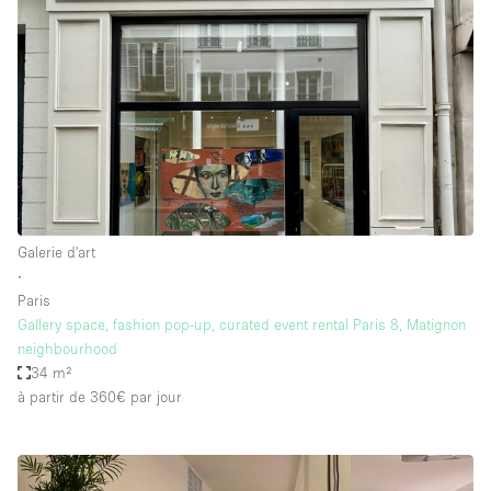
Galerie d'art
∙
Paris
Gallery space, fashion pop-up, curated event rental Paris 8, Matignon
neighbourhood
34 m²
à partir de 360€
par jour