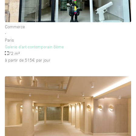
Équipement de bureau
Équipement sonore et vidéo
Commerce
∙
Étage/accès
Paris
Galerie d'art contemporain 8ème
Sous-sol
72 m²
à partir de 515€
par jour
Rez-de-chaussée sur cour
Rez-de-chaussée sur rue
Centre commercial
Rooftop
À l'étage
Autre