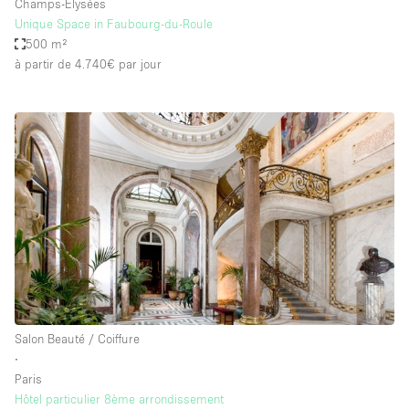
Champs-Elysées
Unique Space in Faubourg-du-Roule
500 m²
à partir de 4.740€
par jour
Salon Beauté / Coiffure
∙
Paris
Hôtel particulier 8ème arrondissement