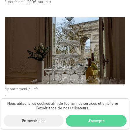
à partir de 1.200€
par jour
Appartement / Loft
∙
Paris
Nous utilisons les cookies afin de fournir nos services et améliorer
l’expérience de nos utilisateurs.
Pavillon Etoile et Presbourg
350 m²
En savoir plus
J'accepte
à partir de 21.600€
par jour