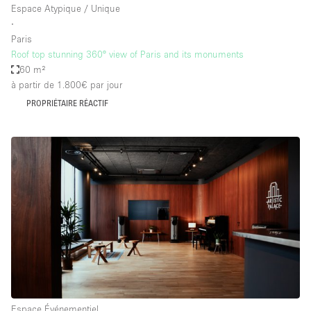
Espace Atypique / Unique
∙
Paris
Roof top stunning 360° view of Paris and its monuments
60 m²
à partir de 1.800€
par jour
PROPRIÉTAIRE RÉACTIF
Espace Événementiel