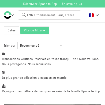
Découvrez Space to Pop —
En savoir plus
Tarif à la journée
0€
5.000€+
Dates
Plus de filtres
Trier par
Taille de l'espace
Recommandé
Transactions vérifiées, réservez en toute tranquillité ! Nous veillons.
10 m²
500+ m²
Nous protégeons. Nous sécurisons.
~ 13 personnes
~ 650 personnes
La plus grande sélection d'espaces au monde.
Type de projet
Rejoignez des milliers de marques au sein de la famille Space to Pop.
Vente au