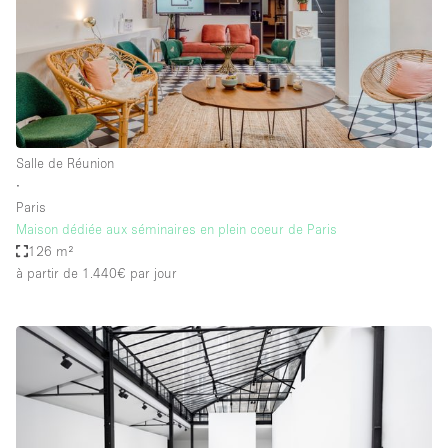
Salle de Réunion
∙
Paris
Maison dédiée aux séminaires en plein coeur de Paris
126 m²
à partir de 1.440€
par jour