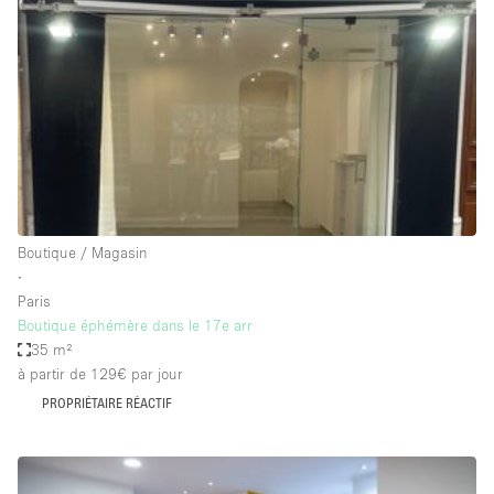
Boutique en Partage
Bureaux
Camion / Fourgon
Commerce
Container
Entrepôt / Espace Stockage / Box
Espace Atypique / Unique
Boutique / Magasin
Espace Créatif
∙
Paris
Espace Publicitaire
Boutique éphémère dans le 17e arr
Espace Événementiel
35 m²
à partir de 129€
par jour
Galerie d'art
PROPRIÉTAIRE RÉACTIF
Kiosque / Stand / Corner
Lobby / Accueil