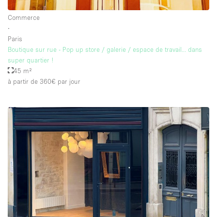
Commerce
∙
Paris
Boutique sur rue - Pop up store / galerie / espace de travail... dans
super quartier !
45 m²
à partir de 360€
par jour