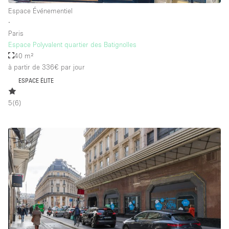
Espace Événementiel
∙
Paris
Espace Polyvalent quartier des Batignolles
40 m²
à partir de 336€
par jour
ESPACE ÉLITE
5
(
6
)