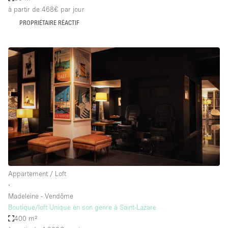
à partir de 468€
par jour
PROPRIÉTAIRE RÉACTIF
Appartement / Loft
∙
Madeleine - Vendôme
Boutique/loft Unique en son genre à Saint-Lazare
400 m²