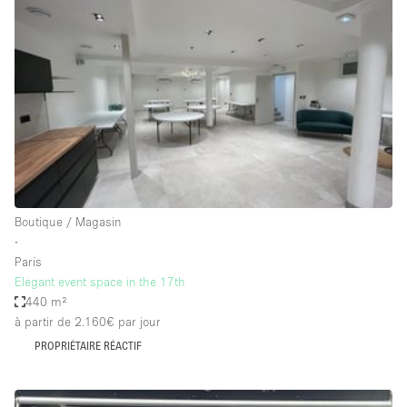
Showroom
Événement
Art
Alimentation
détail
Séance de
Local
Conférence
Réunion
Bureaux
photo
Commercial
Partagé
Type de l'espace
Boutique / Magasin
∙
Appartement / Loft
Paris
Elegant event space in the 17th
Atelier
440 m²
Autre
à partir de 2.160€
par jour
Bateau
PROPRIÉTAIRE RÉACTIF
Boutique / Magasin