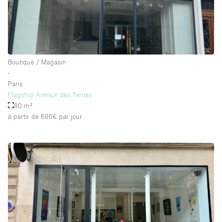
Salle de Bain
Smoking Area
Soundproof
Style Haussmannien
Boutique / Magasin
∙
Style Industriel
Paris
Sur Rue
Flagship Avenue des Ternes
80 m²
Surface Habitable
à partir de 686€
par jour
Système de sécurité
Terrace
Toilettes
Water Access
Éclairage
Électricité