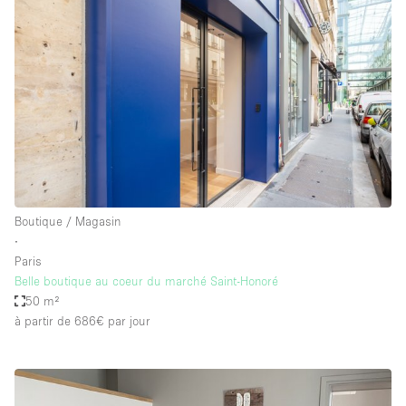
Boutique / Magasin
∙
Paris
Belle boutique au coeur du marché Saint-Honoré
50 m²
à partir de 686€
par jour