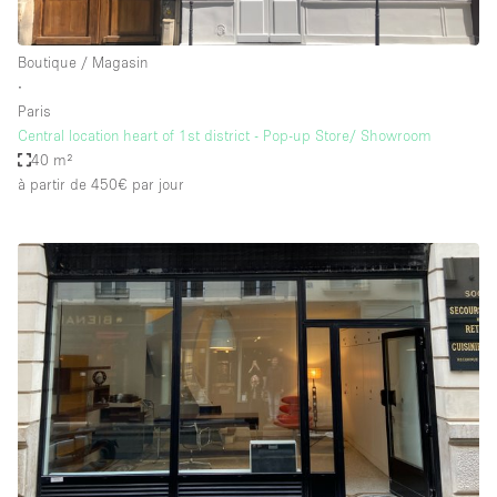
Boutique / Magasin
∙
Paris
Central location heart of 1st district - Pop-up Store/ Showroom
40 m²
à partir de 450€
par jour