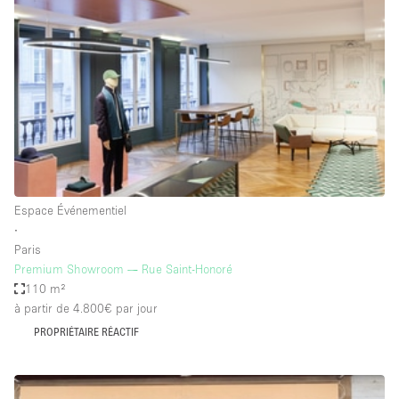
Maison / Villa / Hôtel Particulier
Restaurant / Bar / Café
Rooftop
Salle
Salle de Conférence
Salle de Réunion
Salon / Festival
Espace Événementiel
Salon Beauté / Coiffure
∙
Studio Photo / Tournage
Paris
Premium Showroom — Rue Saint-Honoré
Étal de Marché
110 m²
à partir de 4.800€
par jour
PROPRIÉTAIRE RÉACTIF
Caractéristiques de l'espace
Accès aux handicapés