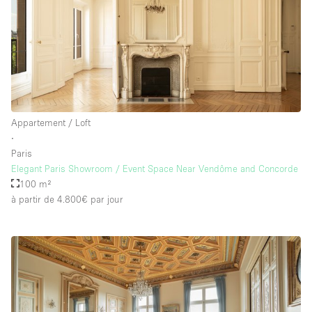
Équipement de bureau
Équipement sonore et vidéo
Étage/accès
Sous-sol
Appartement / Loft
∙
Rez-de-chaussée sur cour
Paris
Rez-de-chaussée sur rue
Elegant Paris Showroom / Event Space Near Vendôme and Concorde
100 m²
Centre commercial
à partir de 4.800€
par jour
Rooftop
À l'étage
Autre