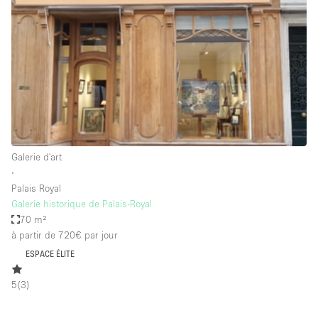
Air conditionné
Animals Friendly
Ascenseur
Bar
Cabines d'essayage
Chauffage
Galerie d'art
Comptoir
∙
Concierge
Palais Royal
Galerie historique de Palais-Royal
Cuisine
70 m²
De plain-pied
à partir de 720€
par jour
ESPACE ÉLITE
Entrée Large
Espace Avec Vue
5
(
3
)
Espace Brut