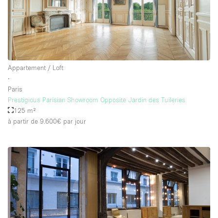
Appartement / Loft
∙
Paris
Prestigious Parisian Showroom Opposite Jardin des Tuileries
125 m²
à partir de 9.600€
par jour