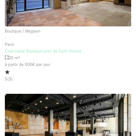
Boutique / Magasin
∙
Paris
Charmante Boutique près de Saint Honoré
30 m²
à partir de 600€
par jour
5
(
3
)