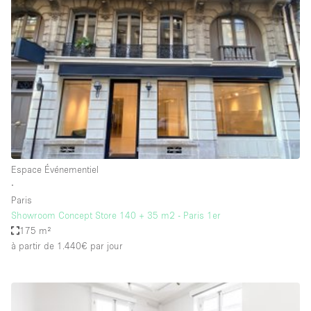
Showroom
Événement
Art
Alimentation
détail
Séance de
Local
Conférence
Réunion
Bureaux
photo
Commercial
Partagé
Type de l'espace
Espace Événementiel
∙
Appartement / Loft
Paris
Showroom Concept Store 140 + 35 m2 - Paris 1er
Atelier
175 m²
Autre
à partir de 1.440€
par jour
Bateau
Boutique / Magasin