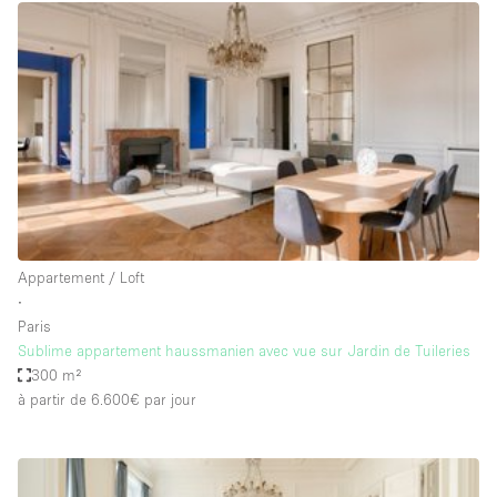
Espace Epuré / Minimaliste
Exposition Véhicules
Internet
Jardin
Licence Alcool
Lumière du Jour
Mobilier
Appartement / Loft
Parking Privé
∙
Plusieurs Pièces
Paris
Sublime appartement haussmanien avec vue sur Jardin de Tuileries
Portants
300 m²
à partir de 6.600€
par jour
Presentoir Vitrine
Rooftop / Terrasse
Réserve