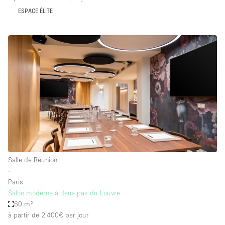
ESPACE ÉLITE
Salle de Réunion
∙
Paris
Salon moderne à deux pas du Louvre
60 m²
à partir de 2.400€
par jour