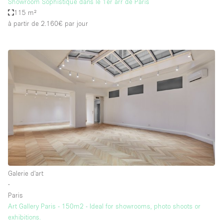
Showroom Sophistiqué dans le 1er arr de Paris
115 m²
à partir de 2.160€
par jour
Galerie d'art
∙
Paris
Art Gallery Paris - 150m2 - Ideal for showrooms, photo shoots or
exhibitions.