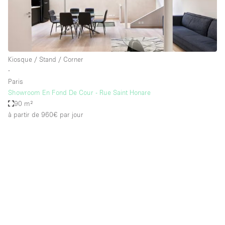
Kiosque / Stand / Corner
∙
Paris
Showroom En Fond De Cour - Rue Saint Honare
90 m²
à partir de 960€
par jour