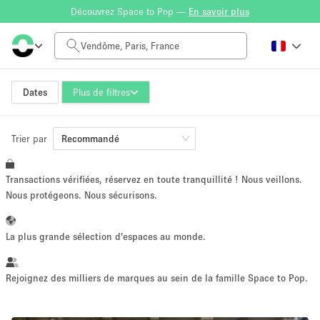
Découvrez Space to Pop —
En savoir plus
Tarif à la journée
0€
5.000€+
Dates
Plus de filtres
Trier par
Taille de l'espace
Recommandé
Transactions vérifiées, réservez en toute tranquillité ! Nous veillons.
10 m²
500+ m²
Nous protégeons. Nous sécurisons.
~ 13 personnes
~ 650 personnes
La plus grande sélection d'espaces au monde.
Type de projet
Rejoignez des milliers de marques au sein de la famille Space to Pop.
Vente au