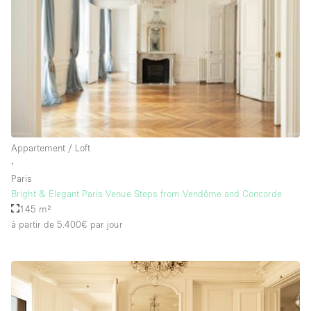
Salle de Bain
Smoking Area
Soundproof
Style Haussmannien
Style Industriel
Sur Rue
Appartement / Loft
Surface Habitable
∙
Paris
Système de sécurité
Bright & Elegant Paris Venue Steps from Vendôme and Concorde
Terrace
145 m²
à partir de 5.400€
par jour
Toilettes
Water Access
Éclairage
Électricité