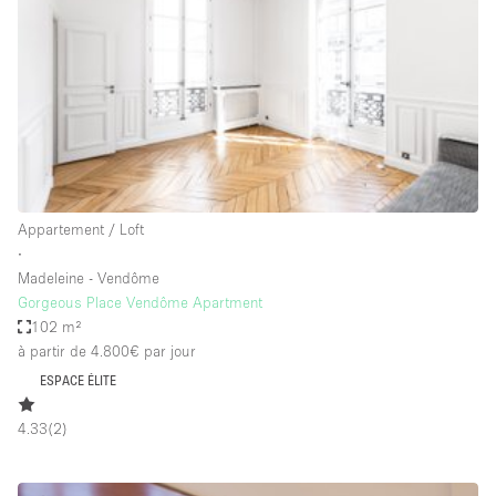
Boutique en Partage
Bureaux
Camion / Fourgon
Commerce
Container
Entrepôt / Espace Stockage / Box
Appartement / Loft
Espace Atypique / Unique
∙
Espace Créatif
Madeleine - Vendôme
Gorgeous Place Vendôme Apartment
Espace Publicitaire
102 m²
Espace Événementiel
à partir de 4.800€
par jour
ESPACE ÉLITE
Galerie d'art
Kiosque / Stand / Corner
4.33
(
2
)
Lobby / Accueil