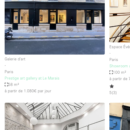
Maison / Villa / Hôtel Particulier
Rooftop
Salle de Conférence
Salon / Festival
Studio Photo / Tournage
Espace Évé
∙
Galerie d'art
Paris
Caractéristiques 
Accès aux handicapés
∙
Showroom a
de l'espace
Paris
100 m²
Animals Friendly
Prestige art gallery at Le Marais
à partir de
Bar
58 m²
à partir de 1.080€
par jour
5
(
3
)
Chauffage
Concierge
De plain-pied
Espace Avec Vue