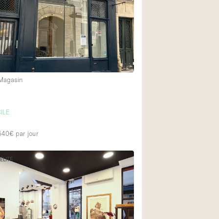
Exposition Véhicul
Jardin
Lumière du Jour
Parking Privé
Portants
 Magasin
Rooftop / Terrasse
Salle de Bain
ILE
Soundproof
 540€
par jour
Style Industriel
Surface Habitable
ÉLITE
Terrace
Water Access
Électricité