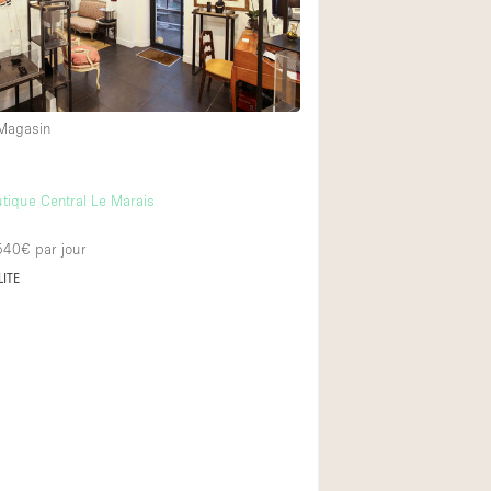
Équipement sonore
Rez-de-chaussée su
 Magasin
Centre commercial
À l'étage
tique Central Le Marais
 540€
par jour
LITE