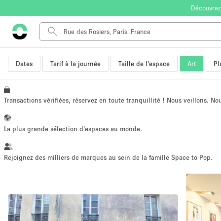
Découvrez
Dates
Tarif à la journée
Taille de l'espace
Art
Pl
Type de l'espace
Appartement / Loft
Autre
Transactions vérifiées, réservez en toute tranquillité ! Nous veillons. N
Boutique / Magasin
Bureaux
La plus grande sélection d'espaces au monde.
Commerce
Entrepôt / Espace Stockage / Box
Rejoignez des milliers de marques au sein de la famille Space to Pop.
Espace Créatif
Espace Événementiel
Kiosque / Stand / Corner