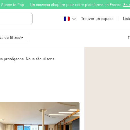
 Space to Pop — Un nouveau chapitre pour notre plateforme en France.
En 
Trouver un espace
Lis
us de filtres
T
Atelier
Bateau
ous protégeons. Nous sécurisons.
Boutique en Parta
Camion / Fourgon
Container
Espace Atypique /
Espace Publicitair
Galerie d'art
Lobby / Accueil