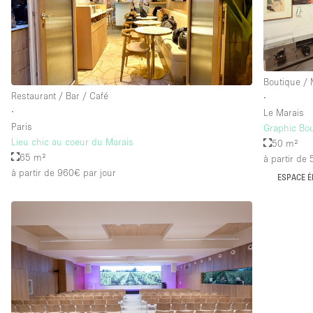
Équipement de bureau
Étage/accès
Sous-sol
Boutique /
Rez-de-chaussée sur rue
Restaurant / Bar / Café
∙
∙
Le Marais
Rooftop
Paris
Graphic Bou
Autre
Lieu chic au coeur du Marais
50 m²
65 m²
à partir de
à partir de 960€
par jour
ESPACE É