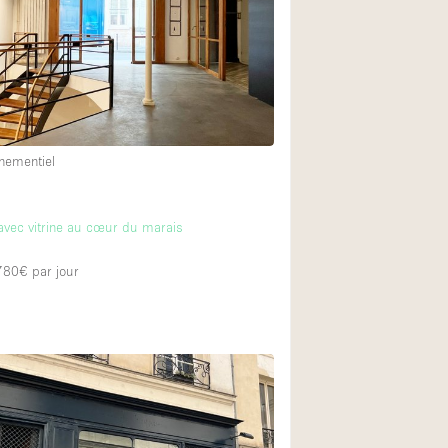
Restaurant / Bar / 
Salle
Salle de Réunion
Salon Beauté / Coi
Étal de Marché
nementiel
Air conditionné
vec vitrine au cœur du marais
Ascenseur
 780€
par jour
Cabines d'essayag
Comptoir
Cuisine
Entrée Large
Espace Brut