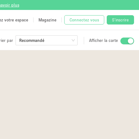
savoir plus
tez votre espace
Magazine
Connectez vous
S'inscrire
rier par
Recommandé
Afficher la carte
ge
 Unique
e