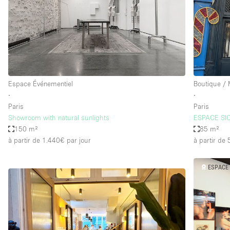
Espace Epuré / Minimaliste
Internet
Licence Alcool
Mobilier
Plusieurs Pièces
Espace Événementiel
Boutique /
∙
∙
Presentoir Vitrine
Paris
Paris
Réserve
Showroom with natural sunlights
ESPACE SIC
150 m²
85 m²
Smoking Area
à partir de 1.440€
par jour
à partir de
Style Haussmannien
Sur Rue
ESPACE 
Système de sécurité
Toilettes
Éclairage