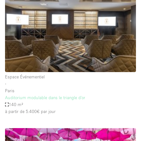
Showroom
Événement
Art
Alimentation
détail
Séance de
Local
Conférence
Réunion
Bureaux
photo
Commercial
Partagé
Type de l'espace
Espace Événementiel
∙
Appartement / Loft
Paris
Auditorium modulable dans le triangle d'or
Atelier
140 m²
Autre
à partir de 5.400€
par jour
Bateau
Boutique / Magasin