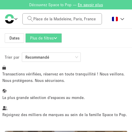
Découvrez Space to Pop —
En savoir plus
Tarif à la journée
0€
5.000€+
Dates
Plus de filtres
Trier par
Taille de l'espace
Recommandé
Transactions vérifiées, réservez en toute tranquillité ! Nous veillons.
10 m²
500+ m²
Nous protégeons. Nous sécurisons.
~ 13 personnes
~ 650 personnes
La plus grande sélection d'espaces au monde.
Type de projet
Rejoignez des milliers de marques au sein de la famille Space to Pop.
Vente au