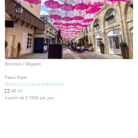
Boutique en Partage
Bureaux
Camion / Fourgon
Commerce
Container
Entrepôt / Espace Stockage / Box
Boutique / Magasin
Espace Atypique / Unique
∙
Espace Créatif
Palais Royal
Boutique Luxueuse à Madeleine
Espace Publicitaire
148 m²
Espace Événementiel
à partir de 2.760€
par jour
Galerie d'art
Kiosque / Stand / Corner
Lobby / Accueil