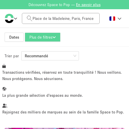
Découvrez Space to Pop —
En savoir plus
Tarif à la journée
0€
5.000€+
Dates
Plus de filtres
Trier par
Taille de l'espace
Recommandé
Transactions vérifiées, réservez en toute tranquillité ! Nous veillons.
10 m²
500+ m²
Nous protégeons. Nous sécurisons.
~ 13 personnes
~ 650 personnes
La plus grande sélection d'espaces au monde.
Type de projet
Rejoignez des milliers de marques au sein de la famille Space to Pop.
Vente au