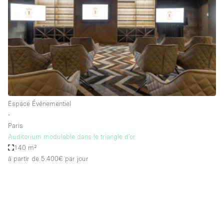
Boutique en Partage
Bureaux
Camion / Fourgon
Commerce
Container
Entrepôt / Espace Stockage / Box
Espace Événementiel
Espace Atypique / Unique
∙
Espace Créatif
Paris
Auditorium modulable dans le triangle d'or
Espace Publicitaire
140 m²
Espace Événementiel
à partir de 5.400€
par jour
Galerie d'art
Kiosque / Stand / Corner
Lobby / Accueil