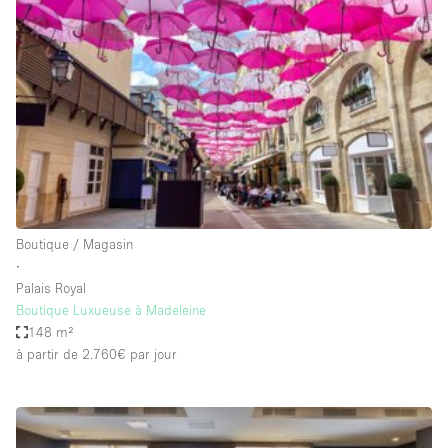
Showroom
Événement
Art
Alimentation
détail
Séance de
Local
Conférence
Réunion
Bureaux
photo
Commercial
Partagé
Type de l'espace
Boutique / Magasin
∙
Appartement / Loft
Palais Royal
Boutique Luxueuse à Madeleine
Atelier
148 m²
Autre
à partir de 2.760€
par jour
Bateau
Boutique / Magasin