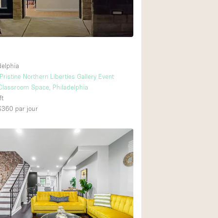
t
delphia
Pristine Northern Liberties Gallery Event
Classroom Space, Philadelphia
ft
 $360
par jour