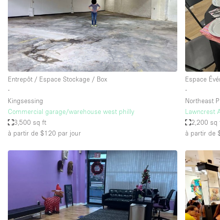
Maison / Villa / Hôtel Particulier
Rooftop
Salle de Conférence
Salon / Festival
Studio Photo / Tournage
Entrepôt / Espace Stockage / Box
Espace Évé
∙
∙
Kingsessing
Northeast P
Caractéristiques 
Accès aux handicapés
Commercial garage/warehouse west philly
Lawncrest 
de l'espace
3,500 sq ft
2,200 sq 
Animals Friendly
à partir de $120
par jour
à partir de
Bar
Chauffage
Concierge
De plain-pied
Espace Avec Vue