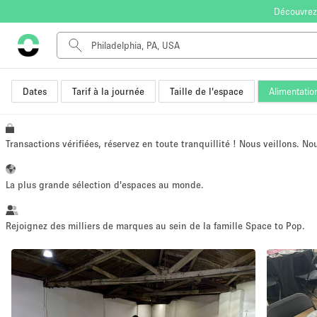
Découvrez
Dates
Tarif à la journée
Taille de l'espace
Alimentatio
Type de l'espace
Appartement / Loft
Autre
Transactions vérifiées, réservez en toute tranquillité ! Nous veillons. N
Boutique / Magasin
Bureaux
La plus grande sélection d'espaces au monde.
Commerce
Entrepôt / Espace Stockage / Box
Rejoignez des milliers de marques au sein de la famille Space to Pop.
Espace Créatif
Espace Événementiel
Kiosque / Stand / Corner