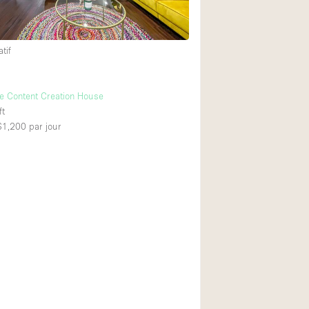
tif
g
e Content Creation House
ft
 $1,200
par jour