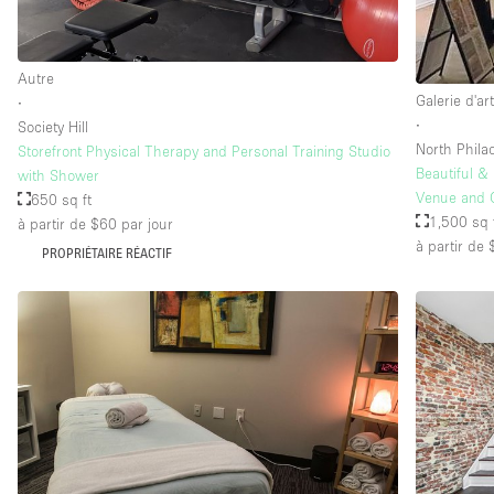
Autre
Galerie d'ar
∙
∙
Society Hill
North Phila
Storefront Physical Therapy and Personal Training Studio
Beautiful & 
with Shower
Venue and 
650 sq ft
1,500 sq 
à partir de $60
par jour
à partir de
PROPRIÉTAIRE RÉACTIF