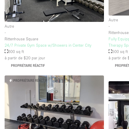
Équipement de bureau
Autre
Autre
∙
Étage/accès
Sous-sol
∙
Rittenhous
Rez-de-chaussée sur rue
Rittenhouse Square
Fully Equip
24/7 Private Gym Space w/Showers in Center City
Therapy Sp
Rooftop
600 sq ft
500 sq ft
à partir de $20
par jour
à partir de
Autre
PROPRIÉTAIRE RÉACTIF
PROPRIÉT
PROPRIÉTAIRE RÉACTIF