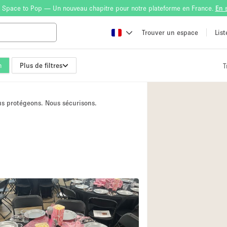
 Space to Pop — Un nouveau chapitre pour notre plateforme en France.
En 
Trouver un espace
Lis
n
Plus de filtres
T
Atelier
Bateau
ous protégeons. Nous sécurisons.
Boutique en Parta
Camion / Fourgon
Container
Espace Atypique /
Espace Publicitair
Galerie d'art
Lobby / Accueil