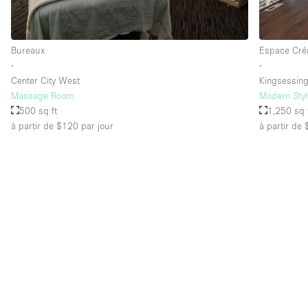
Bureaux
Espace Créa
∙
∙
Center City West
Kingsessin
Massage Room
Modern Styl
500 sq ft
1,250 sq 
à partir de $120
par jour
à partir de