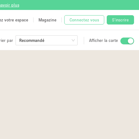
savoir plus
tez votre espace
Magazine
Connectez vous
S'inscrire
rier par
Recommandé
Afficher la carte
ge
 Unique
e
2