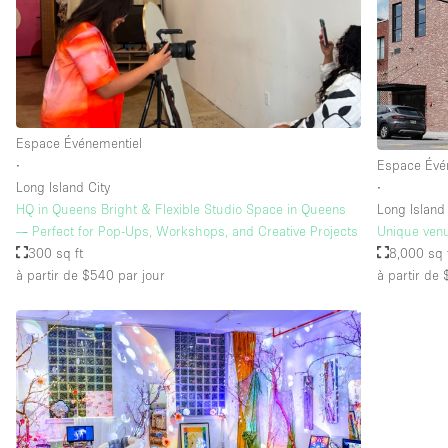
Équipement de bureau
Étage/accès
Sous-sol
Rez-de-chaussée sur rue
Espace Événementiel
∙
Espace Évé
Rooftop
Long Island City
∙
Autre
HQ in Queens Bright & Flexible Studio Space in Queens
Long Island 
— Perfect for Pop-Ups, Workshops, and Creative Projects
Unique venu
300 sq ft
8,000 sq 
à partir de $540
par jour
à partir de