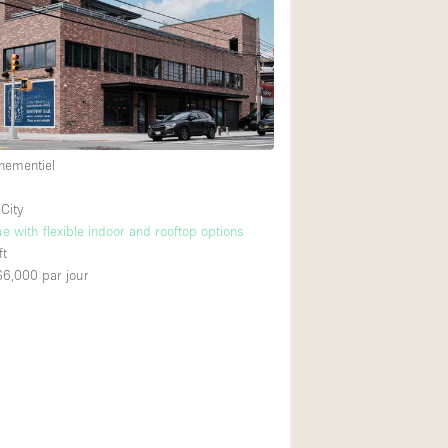
Équipement sonore
Rez-de-chaussée su
Centre commercial
nementiel
À l'étage
City
e with flexible indoor and rooftop options
ft
 $6,000
par jour