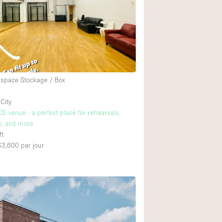
Exposition Véhicul
Jardin
Lumière du Jour
Parking Privé
Portants
Espace Stockage / Box
Rooftop / Terrasse
City
Salle de Bain
 venue - a perfect place for rehearsals,
s, and more
Soundproof
ft
Style Industriel
 $3,600
par jour
Surface Habitable
Terrace
Water Access
Électricité