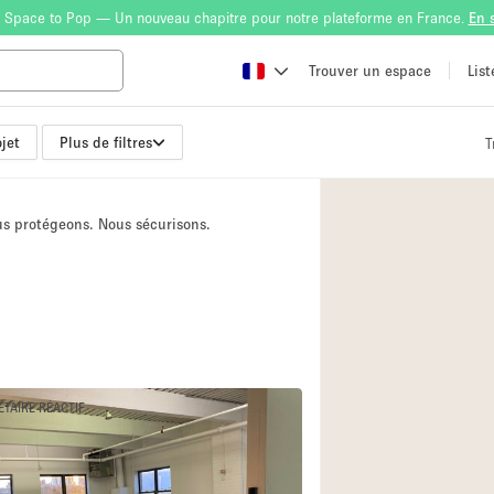
 Space to Pop — Un nouveau chapitre pour notre plateforme en France.
En 
Trouver un espace
Lis
jet
Plus de filtres
T
Atelier
Bateau
ous protégeons. Nous sécurisons.
Boutique en Parta
Camion / Fourgon
Container
Espace Atypique /
Espace Publicitair
ÉTAIRE RÉACTIF
Galerie d'art
Lobby / Accueil