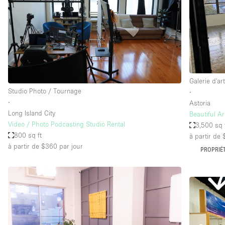
Maison / Villa / Hôtel Particulier
Rooftop
Salle de Conférence
Salon / Festival
Studio Photo / Tournage
Galerie d'ar
Studio Photo / Tournage
∙
∙
Astoria
Caractéristiques 
Accès aux handicapés
Long Island City
Beautiful Ar
de l'espace
Video / Photo Podcasting Studio Rental
3,500 sq 
Animals Friendly
800 sq ft
à partir de
Bar
à partir de $360
par jour
PROPRIÉT
Chauffage
Concierge
De plain-pied
Espace Avec Vue