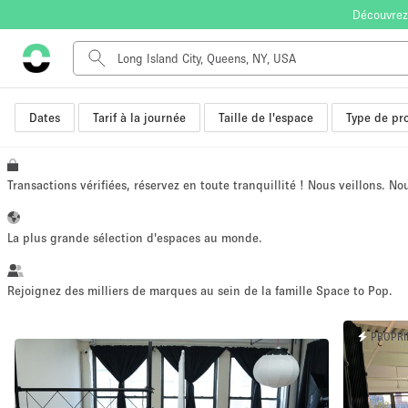
Découvrez
Dates
Tarif à la journée
Taille de l'espace
Type de pro
Type de l'espace
Appartement / Loft
Autre
Transactions vérifiées, réservez en toute tranquillité ! Nous veillons. N
Boutique / Magasin
Bureaux
La plus grande sélection d'espaces au monde.
Commerce
Entrepôt / Espace Stockage / Box
Rejoignez des milliers de marques au sein de la famille Space to Pop.
Espace Créatif
PROPRI
Espace Événementiel
Kiosque / Stand / Corner