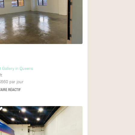
Restaurant / Bar / 
Salle
Salle de Réunion
Salon Beauté / Coi
Étal de Marché
t
Air conditionné
t Gallery in Queens
ft
Ascenseur
 $660
par jour
Cabines d'essayag
AIRE RÉACTIF
Comptoir
Cuisine
Entrée Large
Espace Brut