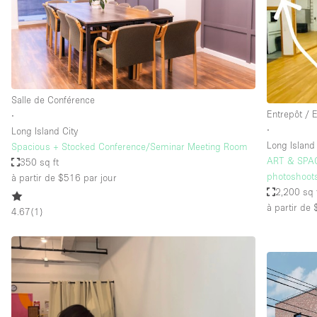
Espace Epuré / Minimaliste
Internet
Licence Alcool
Mobilier
Salle de Conférence
Plusieurs Pièces
Entrepôt / 
∙
∙
Long Island City
Presentoir Vitrine
Long Island 
Spacious + Stocked Conference/Seminar Meeting Room
Réserve
ART & SPACE
350 sq ft
photoshoot
à partir de $516
par jour
Smoking Area
2,200 sq 
Style Haussmannien
à partir de
4.67
(
1
)
Sur Rue
Système de sécurité
Toilettes
Éclairage