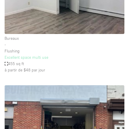
Air conditionné
Animals Friendly
Ascenseur
Bar
Bureaux
∙
Cabines d'essayage
Flushing
Chauffage
Excellent space multi use
455 sq ft
Comptoir
à partir de $48
par jour
Concierge
Cuisine
De plain-pied
Entrée Large
Espace Avec Vue
Espace Brut