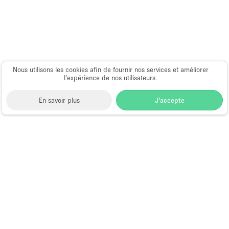
Nous utilisons les cookies afin de fournir nos services et améliorer
l’expérience de nos utilisateurs.
En savoir plus
J'accepte
Space to Pop
>
Louer un local commercial partagé
>
Location Boutique Partagée à Queens
Location Boutique Partagée à
Queens
Par ville ou quartier:
Boutique partagée à Long Island