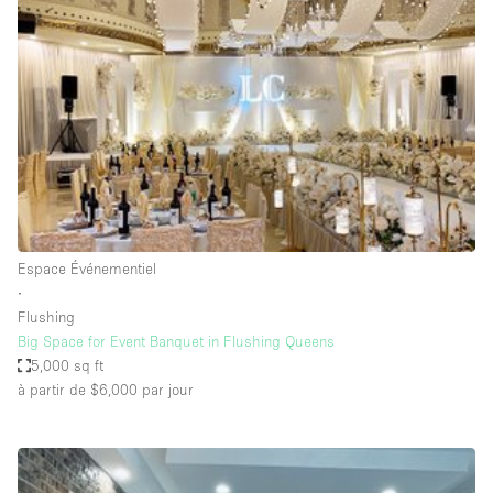
Showroom
Événement
Art
Alimentation
détail
Séance de
Local
Conférence
Réunion
Bureaux
photo
Commercial
Partagé
Type de l'espace
Espace Événementiel
∙
Appartement / Loft
Flushing
Big Space for Event Banquet in Flushing Queens
Atelier
5,000 sq ft
Autre
à partir de $6,000
par jour
Bateau
Boutique / Magasin