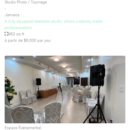
Studio Photo / Tournage
∙
Jamaica
A fully equipped television studio, where creativity meets
professionalism
962 sq ft
à partir de $6,000
par jour
Espace Événementiel