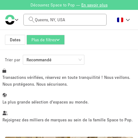
Découvrez Space to Pop —
En savoir plus
Tarif à la journée
$0
$5,000+
Dates
Plus de filtres
Trier par
Taille de l'espace
Recommandé
Transactions vérifiées, réservez en toute tranquillité ! Nous veillons.
100 sq ft
5000+ sq ft
Nous protégeons. Nous sécurisons.
~ 13 personnes
~ 650 personnes
La plus grande sélection d'espaces au monde.
Type de projet
Rejoignez des milliers de marques au sein de la famille Space to Pop.
Vente au