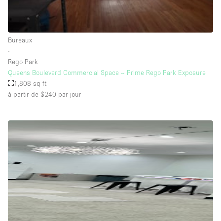
Salle de Bain
Smoking Area
Bureaux
Soundproof
∙
Style Haussmannien
Rego Park
Queens Boulevard Commercial Space – Prime Rego Park Exposure
Style Industriel
1,808 sq ft
Sur Rue
à partir de $240
par jour
Surface Habitable
Système de sécurité
Terrace
Toilettes
Water Access
Éclairage
Électricité