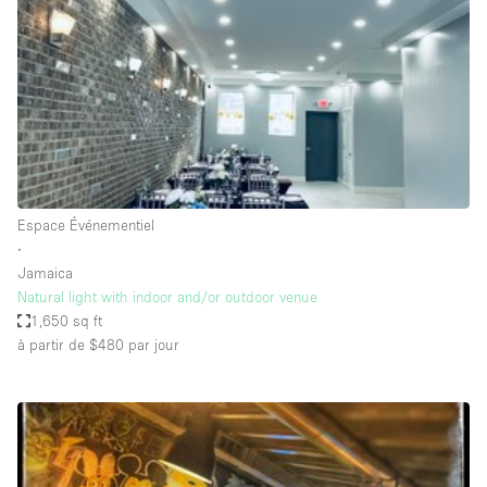
Boutique en Partage
Bureaux
Camion / Fourgon
Commerce
Container
Entrepôt / Espace Stockage / Box
Espace Événementiel
Espace Atypique / Unique
∙
Espace Créatif
Jamaica
Natural light with indoor and/or outdoor venue
Espace Publicitaire
1,650 sq ft
Espace Événementiel
à partir de $480
par jour
Galerie d'art
Kiosque / Stand / Corner
Lobby / Accueil