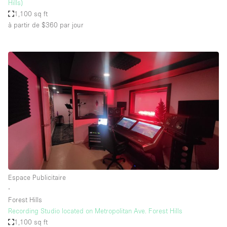
Hills)
1,100 sq ft
à partir de $360
par jour
Espace Publicitaire
∙
Forest Hills
Recording Studio located on Metropolitan Ave. Forest Hills
1,100 sq ft