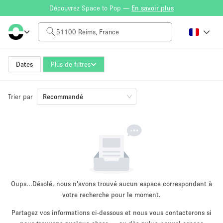
Découvrez Space to Pop —
En savoir plus
Tarif à la journée
0€
5.000€+
Dates
Plus de filtres
Trier par
Taille de l'espace
Recommandé
10 m²
500+ m²
~ 13 personnes
~ 650 personnes
Type de projet
Oups...
Désolé, nous n'avons trouvé aucun espace correspondant à
votre recherche pour le moment.
Partagez vos informations ci-dessous et nous vous contacterons si
Vente au