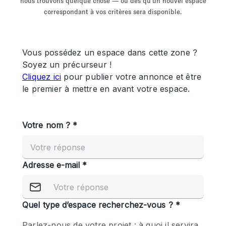
nous trouvons quelque chose — ou dès qu'un nouvel espace
Showroom
Événement
Art
Alimentation
détail
correspondant à vos critères sera disponible.
Séance de
Local
Conférence
Réunion
Bureaux
photo
Commercial
Partagé
Type de l'espace
Appartement / Loft
Atelier
Autre
Bateau
Boutique / Magasin