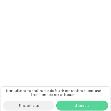
Espace Epuré / Minimaliste
Exposition Véhicules
Internet
Jardin
Licence Alcool
Lumière du Jour
Mobilier
Parking Privé
Plusieurs Pièces
Portants
Presentoir Vitrine
Nous utilisons les cookies afin de fournir nos services et améliorer
l’expérience de nos utilisateurs.
Rooftop / Terrasse
En savoir plus
J'accepte
Réserve