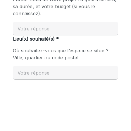
Boutique en Partage
Bureaux
Camion / Fourgon
Commerce
Container
Entrepôt / Espace Stockage / Box
Espace Atypique / Unique
Espace Créatif
Espace Publicitaire
Espace Événementiel
Galerie d'art
Kiosque / Stand / Corner
Lobby / Accueil