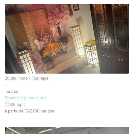
Studio Photo / Tournage
∙
Toronto
Seventeen photo studio
909 sq ft
à partir de CA$960
par jour