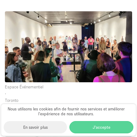
Espace Événementiel
∙
Toronto
Versatile Midtown Event Space
Nous utilisons les cookies afin de fournir nos services et améliorer
l’expérience de nos utilisateurs.
2,000 sq ft
à partir de CA$550
par jour
En savoir plus
J'accepte