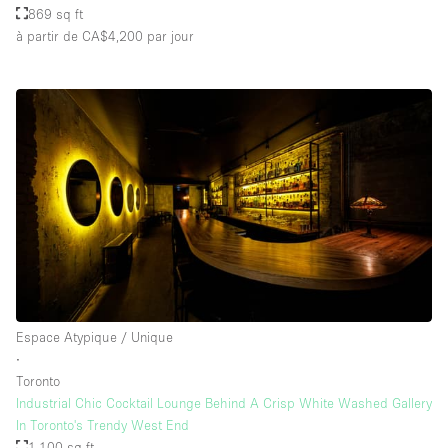
869 sq ft
à partir de CA$4,200
par jour
Espace Atypique / Unique
∙
Toronto
Industrial Chic Cocktail Lounge Behind A Crisp White Washed Gallery
In Toronto's Trendy West End
1,100 sq ft