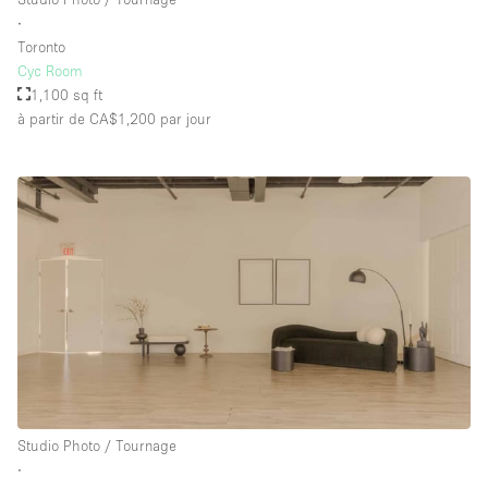
∙
Toronto
Cyc Room
1,100 sq ft
à partir de CA$1,200
par jour
Studio Photo / Tournage
∙