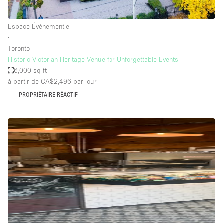
Espace Événementiel
∙
Toronto
Historic Victorian Heritage Venue for Unforgettable Events
6,000 sq ft
à partir de CA$2,496
par jour
PROPRIÉTAIRE RÉACTIF