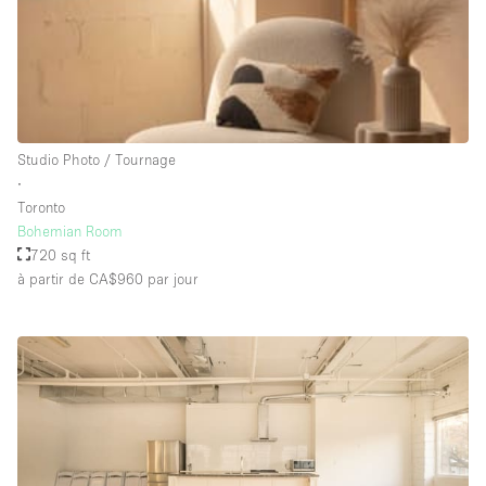
Salle de Bain
Smoking Area
Soundproof
Style Haussmannien
Studio Photo / Tournage
Style Industriel
∙
Sur Rue
Toronto
Bohemian Room
Surface Habitable
720 sq ft
à partir de CA$960
par jour
Système de sécurité
Terrace
Toilettes
Water Access
Éclairage
Électricité