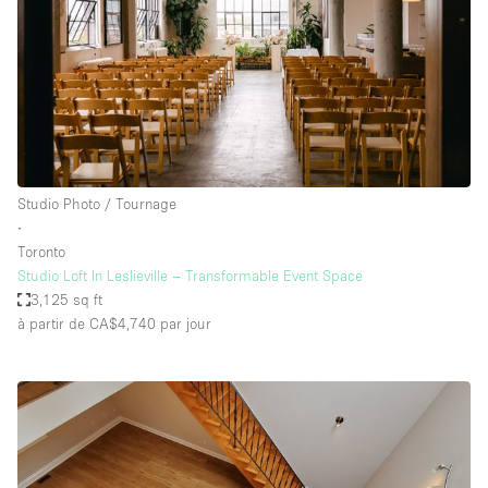
Studio Photo / Tournage
∙
Toronto
Studio Loft In Leslieville – Transformable Event Space
3,125 sq ft
à partir de CA$4,740
par jour