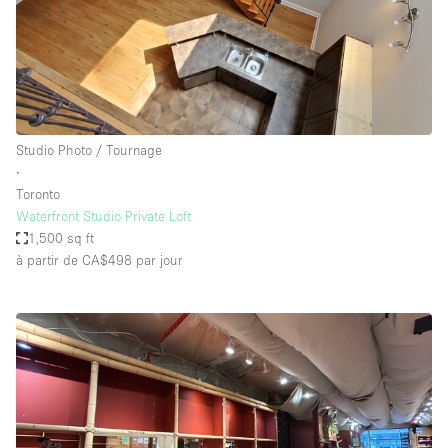
Studio Photo / Tournage
∙
Toronto
Waterfront Studio Private Loft
1,500 sq ft
à partir de CA$498
par jour