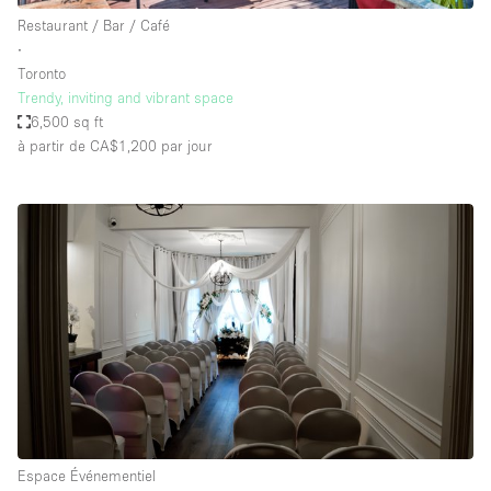
Restaurant / Bar / Café
∙
Toronto
Trendy, inviting and vibrant space
6,500 sq ft
à partir de CA$1,200
par jour
Espace Événementiel