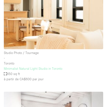
Air conditionné
Animals Friendly
Ascenseur
Bar
Cabines d'essayage
Chauffage
Studio Photo / Tournage
Comptoir
∙
Concierge
Toronto
Minimalist Natural Light Studio in Toronto
Cuisine
850 sq ft
De plain-pied
à partir de CA$600
par jour
Entrée Large
Espace Avec Vue
Espace Brut