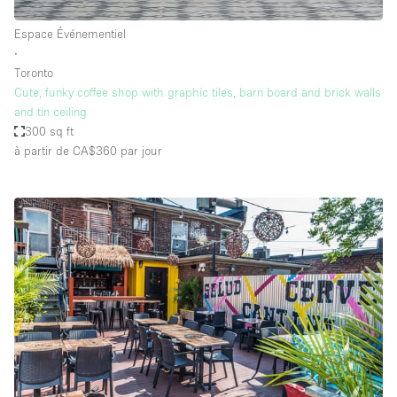
Espace Événementiel
∙
Toronto
Cute, funky coffee shop with graphic tiles, barn board and brick walls
and tin ceiling
300 sq ft
à partir de CA$360
par jour