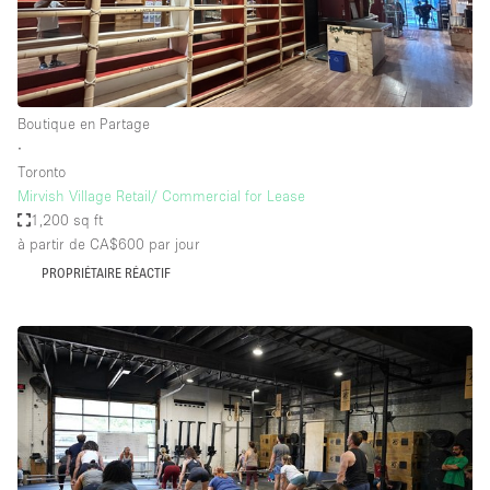
Boutique en Partage
∙
Toronto
Mirvish Village Retail/ Commercial for Lease
1,200 sq ft
à partir de CA$600
par jour
PROPRIÉTAIRE RÉACTIF