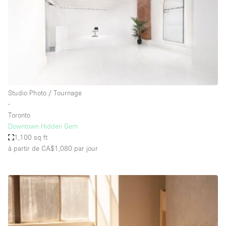
Espace Epuré / Minimaliste
Exposition Véhicules
Internet
Jardin
Licence Alcool
Studio Photo / Tournage
Lumière du Jour
∙
Mobilier
Toronto
Downtown Hidden Gem
Parking Privé
1,100 sq ft
Plusieurs Pièces
à partir de CA$1,080
par jour
Portants
Presentoir Vitrine
Rooftop / Terrasse
Réserve