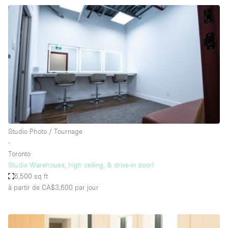
Maison / Villa / Hôtel Particulier
Restaurant / Bar / Café
Rooftop
Salle
Salle de Conférence
Salle de Réunion
Salon / Festival
Salon Beauté / Coiffure
Studio Photo / Tournage
Studio Photo / Tournage
∙
Toronto
Étal de Marché
Studio Warehouse, high ceiling, & drive-in door!
6,500 sq ft
à partir de CA$3,600
par jour
Caractéristiques de l'espace
Accès aux handicapés