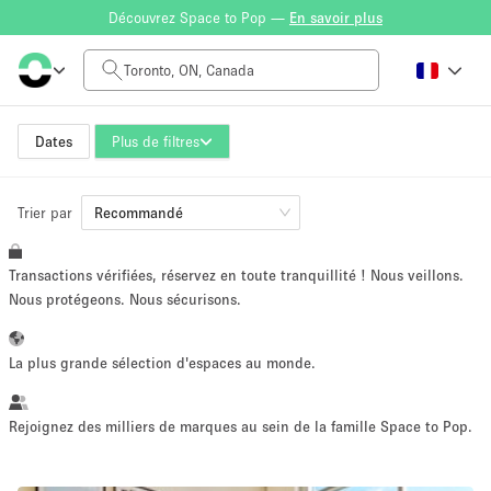
Découvrez Space to Pop —
En savoir plus
Tarif à la journée
CA$0
CA$5,000+
Dates
Plus de filtres
Trier par
Taille de l'espace
Recommandé
Transactions vérifiées, réservez en toute tranquillité ! Nous veillons.
100 sq ft
5000+ sq ft
Nous protégeons. Nous sécurisons.
~ 13 personnes
~ 650 personnes
La plus grande sélection d'espaces au monde.
Type de projet
Rejoignez des milliers de marques au sein de la famille Space to Pop.
Vente au