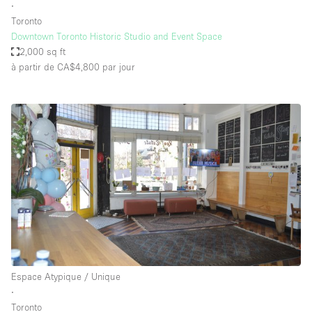
∙
Toronto
Downtown Toronto Historic Studio and Event Space
2,000 sq ft
à partir de CA$4,800
par jour
Espace Atypique / Unique
∙
Toronto