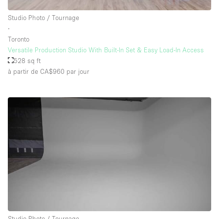
Studio Photo / Tournage
∙
Toronto
Versatile Production Studio With Built-In Set & Easy Load-In Access
528 sq ft
à partir de CA$960
par jour
Studio Photo / Tournage