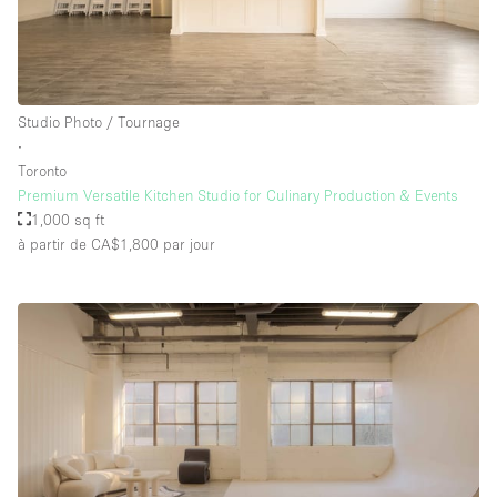
Équipement de bureau
Équipement sonore et vidéo
Studio Photo / Tournage
Étage/accès
∙
Toronto
Sous-sol
Premium Versatile Kitchen Studio for Culinary Production & Events
1,000 sq ft
Rez-de-chaussée sur cour
à partir de CA$1,800
par jour
Rez-de-chaussée sur rue
Centre commercial
Rooftop
À l'étage
Autre