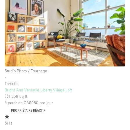
Showroom
Événement
Art
Alimentation
détail
Séance de
Local
Conférence
Réunion
Bureaux
photo
Commercial
Partagé
Type de l'espace
Studio Photo / Tournage
∙
Appartement / Loft
Toronto
Bright And Versatile Liberty Village Loft
Atelier
1,258 sq ft
Autre
à partir de CA$960
par jour
Bateau
PROPRIÉTAIRE RÉACTIF
Boutique / Magasin
5
(
1
)