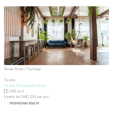
Boutique en Partage
Bureaux
Camion / Fourgon
Commerce
Container
Entrepôt / Espace Stockage / Box
Espace Atypique / Unique
Espace Créatif
Studio Photo / Tournage
Espace Publicitaire
∙
Espace Événementiel
Toronto
Toronto Photography Studio
Galerie d'art
1,308 sq ft
Kiosque / Stand / Corner
à partir de CA$1,200
par jour
PROPRIÉTAIRE RÉACTIF
Lobby / Accueil