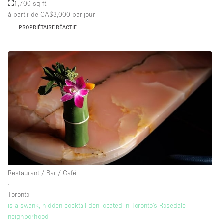
1,700 sq ft
à partir de CA$3,000
par jour
PROPRIÉTAIRE RÉACTIF
Restaurant / Bar / Café
∙
Toronto
is a swank, hidden cocktail den located in Toronto's Rosedale
neighborhood