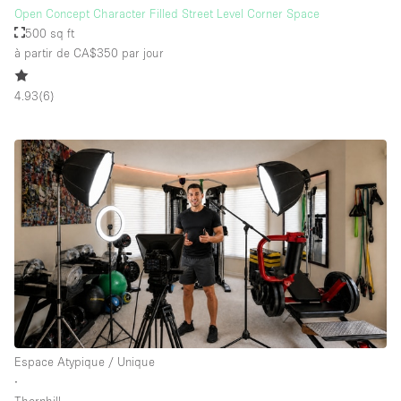
Open Concept Character Filled Street Level Corner Space
500 sq ft
à partir de CA$350
par jour
4.93
(
6
)
Espace Atypique / Unique
∙
Thornhill