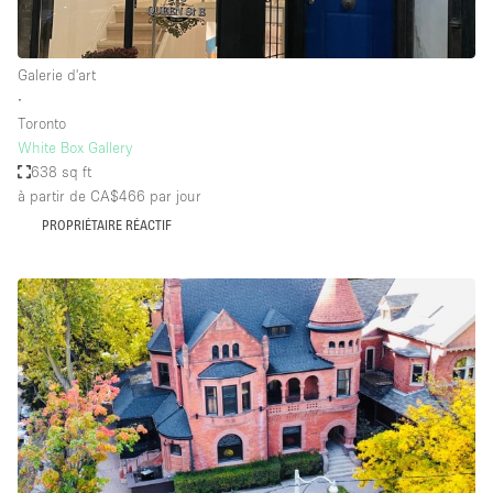
Galerie d'art
∙
Toronto
White Box Gallery
638 sq ft
à partir de CA$466
par jour
PROPRIÉTAIRE RÉACTIF