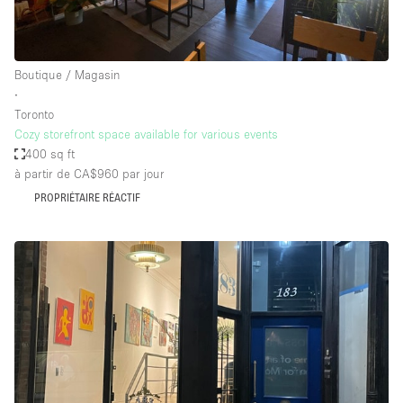
Boutique / Magasin
∙
Toronto
Cozy storefront space available for various events
400 sq ft
à partir de CA$960
par jour
PROPRIÉTAIRE RÉACTIF