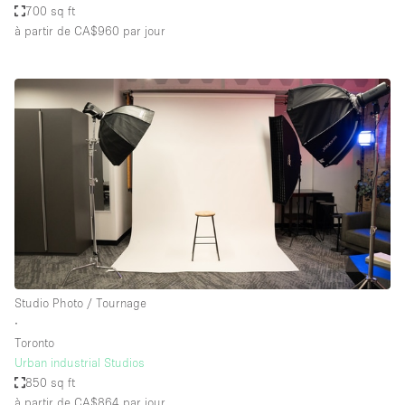
700 sq ft
à partir de CA$960
par jour
Studio Photo / Tournage
∙
Toronto
Urban industrial Studios
850 sq ft
à partir de CA$864
par jour