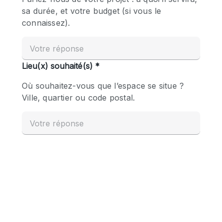
Boutique en Partage
Bureaux
Camion / Fourgon
Commerce
Container
Entrepôt / Espace Stockage / Box
Espace Atypique / Unique
Espace Créatif
Espace Publicitaire
Espace Événementiel
Galerie d'art
Kiosque / Stand / Corner
Lobby / Accueil