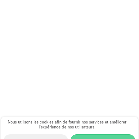
Espace Epuré / Minimaliste
Exposition Véhicules
Internet
Jardin
Licence Alcool
Lumière du Jour
Mobilier
Parking Privé
Plusieurs Pièces
Portants
Presentoir Vitrine
Nous utilisons les cookies afin de fournir nos services et améliorer
Rooftop / Terrasse
l’expérience de nos utilisateurs.
Réserve