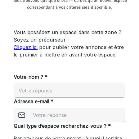
nous trouvons quelque chose — ou dès qu'un nouvel espace
Showroom
Événement
Art
Alimentation
détail
correspondant à vos critères sera disponible.
Séance de
Local
Conférence
Réunion
Bureaux
photo
Commercial
Partagé
Type de l'espace
Appartement / Loft
Atelier
Autre
Bateau
Boutique / Magasin