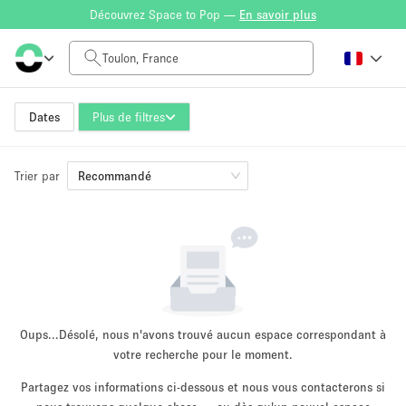
Découvrez Space to Pop —
En savoir plus
Tarif à la journée
0€
5.000€+
Dates
Plus de filtres
Trier par
Taille de l'espace
Recommandé
10 m²
500+ m²
~ 13 personnes
~ 650 personnes
Type de projet
Oups...
Désolé, nous n'avons trouvé aucun espace correspondant à
votre recherche pour le moment.
Partagez vos informations ci-dessous et nous vous contacterons si
Vente au