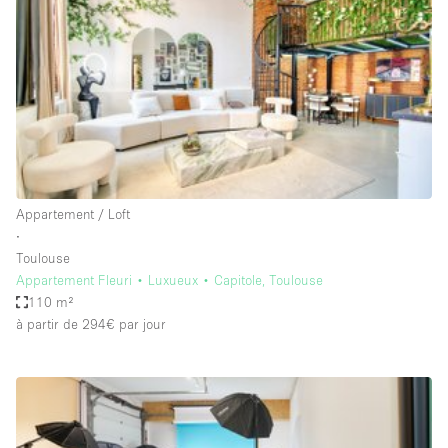
Maison / Villa / Hôtel Particulier
Restaurant / Bar / Café
Rooftop
Salle
Salle de Conférence
Salle de Réunion
Salon / Festival
Appartement / Loft
∙
Salon Beauté / Coiffure
Toulouse
Studio Photo / Tournage
Appartement Fleuri • Luxueux • Capitole, Toulouse
110 m²
Étal de Marché
à partir de 294€
par jour
Caractéristiques de l'espace
Accès aux handicapés