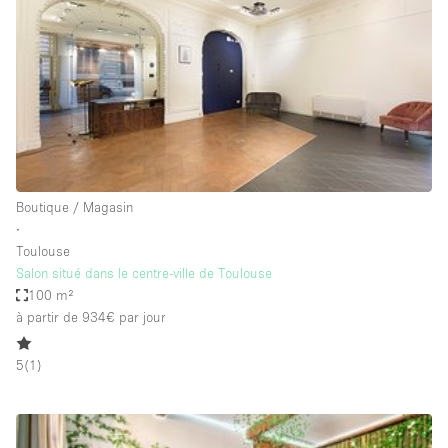
Boutique en Partage
Bureaux
Camion / Fourgon
Commerce
Container
Entrepôt / Espace Stockage / Box
Boutique / Magasin
Espace Atypique / Unique
∙
Espace Créatif
Toulouse
Salon situé dans le centre-ville de Toulouse
Espace Publicitaire
100 m²
Espace Événementiel
à partir de 934€
par jour
Galerie d'art
5
(
1
)
Kiosque / Stand / Corner
Lobby / Accueil