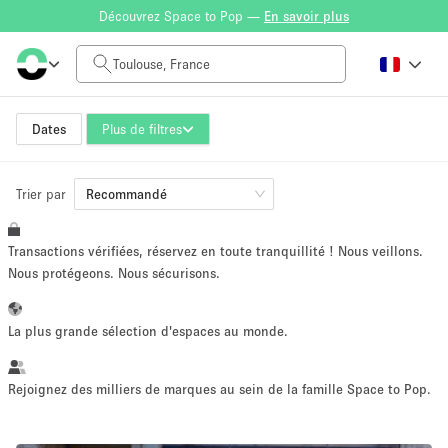
Découvrez Space to Pop —
En savoir plus
Tarif à la journée
0€
5.000€+
Dates
Plus de filtres
Trier par
Taille de l'espace
Recommandé
Transactions vérifiées, réservez en toute tranquillité ! Nous veillons.
10 m²
500+ m²
Nous protégeons. Nous sécurisons.
~ 13 personnes
~ 650 personnes
La plus grande sélection d'espaces au monde.
Type de projet
Rejoignez des milliers de marques au sein de la famille Space to Pop.
Vente au