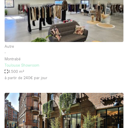
Espace Epuré / Minimaliste
Exposition Véhicules
Internet
Jardin
Licence Alcool
Autre
∙
Lumière du Jour
Montrabé
Mobilier
Toulouse Showroom
4.500 m²
Parking Privé
à partir de 240€
par jour
Plusieurs Pièces
Portants
Presentoir Vitrine
Rooftop / Terrasse
Réserve