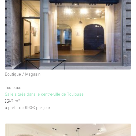
Showroom
Événement
Art
Alimentation
détail
Séance de
Local
Conférence
Réunion
Bureaux
photo
Commercial
Partagé
Type de l'espace
Boutique / Magasin
∙
Appartement / Loft
Toulouse
Salle située dans le centre-ville de Toulouse
Atelier
42 m²
Autre
à partir de 690€
par jour
Bateau
Boutique / Magasin