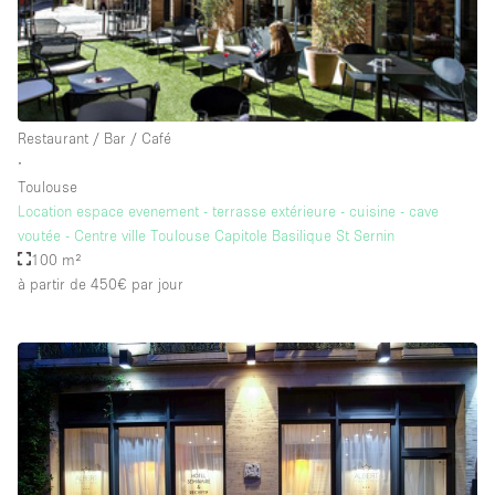
Salle de Bain
Smoking Area
Soundproof
Style Haussmannien
Restaurant / Bar / Café
∙
Style Industriel
Toulouse
Sur Rue
Location espace evenement - terrasse extérieure - cuisine - cave
voutée - Centre ville Toulouse Capitole Basilique St Sernin
Surface Habitable
100 m²
à partir de 450€
par jour
Système de sécurité
Terrace
Toilettes
Water Access
Éclairage
Électricité