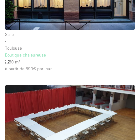
Équipement de bureau
Équipement sonore et vidéo
Salle
Étage/accès
∙
Toulouse
Sous-sol
Boutique chaleureuse
50 m²
Rez-de-chaussée sur cour
à partir de 690€
par jour
Rez-de-chaussée sur rue
Centre commercial
Rooftop
À l'étage
Autre