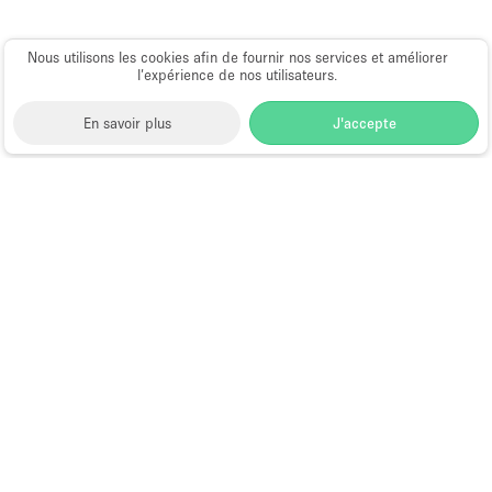
Nous utilisons les cookies afin de fournir nos services et améliorer
l’expérience de nos utilisateurs.
En savoir plus
J'accepte
Space to Pop
>
Louer une boutique éphémère
>
Location Pop Up Stores (Boutiques Éphémères) à
Toulouse
Pop-Up Store à Louer à Toulouse
Pourquoi louer un pop up
store (boutique
�ph�m�re) �