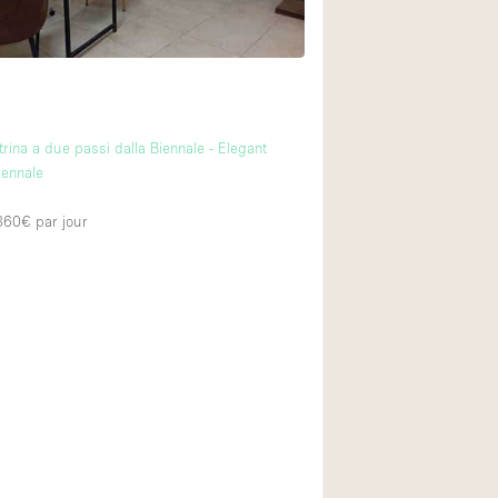
t
rina a due passi dalla Biennale - Elegant
iennale
 360€
par jour