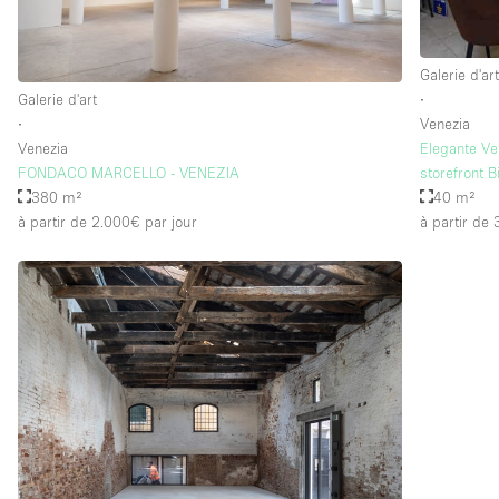
Galerie d'ar
Galerie d'art
∙
∙
Venezia
Venezia
Elegante Vet
FONDACO MARCELLO - VENEZIA
storefront B
380 m²
40 m²
à partir de 2.000€
par jour
à partir de