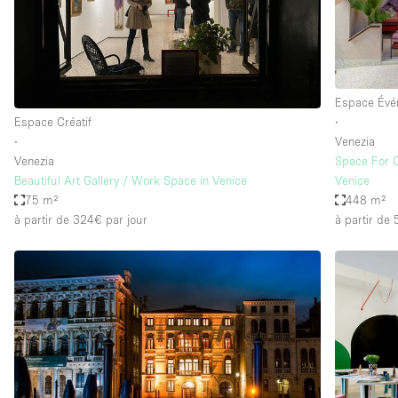
Espace Epuré / Minimaliste
Internet
Licence Alcool
Espace Évé
Mobilier
Espace Créatif
∙
Plusieurs Pièces
∙
Venezia
Venezia
Space For C
Presentoir Vitrine
Beautiful Art Gallery / Work Space in Venice
Venice
Réserve
75 m²
448 m²
à partir de 324€
par jour
à partir de
Smoking Area
Style Haussmannien
Sur Rue
Système de sécurité
Toilettes
Éclairage