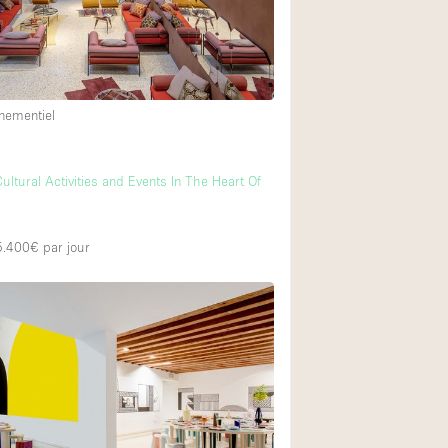
Exposition Véhicul
Jardin
Lumière du Jour
nementiel
Parking Privé
Portants
ultural Activities and Events In The Heart Of
Rooftop / Terrasse
Salle de Bain
 5.400€
par jour
Soundproof
Style Industriel
Surface Habitable
Terrace
Water Access
Électricité