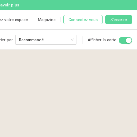
savoir plus
tez votre espace
Magazine
Connectez vous
S'inscrire
rier par
Recommandé
Afficher la carte
ge
 Unique
e