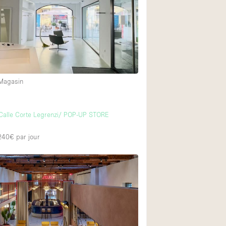
Restaurant / Bar / 
Salle
Salle de Réunion
Salon Beauté / Coi
Étal de Marché
 Magasin
Air conditionné
Calle Corte Legrenzi/ POP-UP STORE
Ascenseur
 240€
par jour
Cabines d'essayag
Comptoir
Cuisine
Entrée Large
Espace Brut