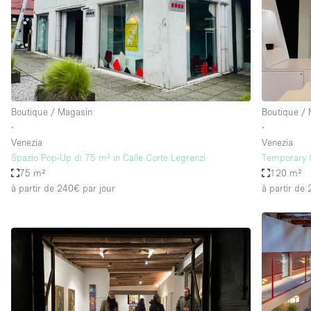
Maison / Villa / Hôtel Particulier
Rooftop
Salle de Conférence
Salon / Festival
Studio Photo / Tournage
Boutique / Magasin
Boutique /
∙
∙
Venezia
Venezia
Caractéristiques 
Accès aux handicapés
Spazio Pop-Up di 75 m² in Calle Corte Legrenzi
Temporary 
de l'espace
75 m²
120 m²
Animals Friendly
à partir de 240€
par jour
à partir de
Bar
Chauffage
Concierge
De plain-pied
Espace Avec Vue