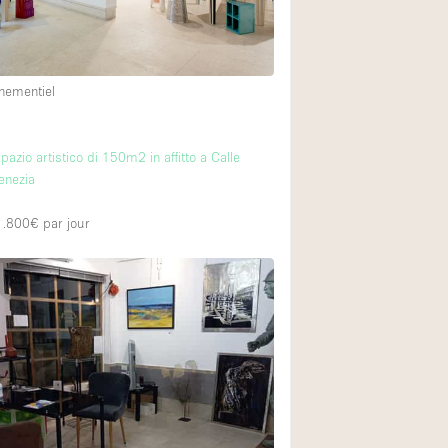
Équipement sonore
nementiel
Rez-de-chaussée su
Centre commercial
spazio artistico di 150m2 in affitto a Calle
À l'étage
enezia
 1.800€
par jour