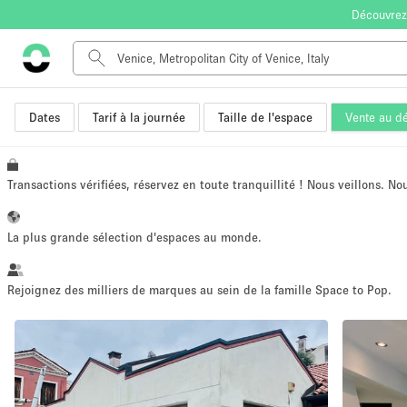
Découvrez
Dates
Tarif à la journée
Taille de l'espace
Vente au dé
Type de l'espace
Appartement / Loft
Autre
Transactions vérifiées, réservez en toute tranquillité ! Nous veillons. N
Boutique / Magasin
Bureaux
La plus grande sélection d'espaces au monde.
Commerce
Entrepôt / Espace Stockage / Box
Rejoignez des milliers de marques au sein de la famille Space to Pop.
Espace Créatif
Espace Événementiel
Kiosque / Stand / Corner