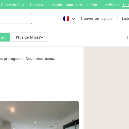
 Space to Pop — Un nouveau chapitre pour notre plateforme en France.
En 
Trouver un espace
Lis
tail
Plus de filtres
T
Atelier
Bateau
ous protégeons. Nous sécurisons.
Boutique en Parta
Camion / Fourgon
Container
Espace Atypique /
Espace Publicitair
Galerie d'art
2
Lobby / Accueil