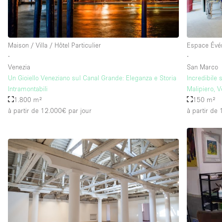
Équipement de bureau
Maison / Villa / Hôtel Particulier
Espace Évé
Étage/accès
Sous-sol
∙
∙
Rez-de-chaussée sur rue
Venezia
San Marco
Un Gioiello Veneziano sul Canal Grande: Eleganza e Storia
Incredibile 
Rooftop
Intramontabili
Malipiero, V
1.800 m²
150 m²
Autre
à partir de 12.000€
par jour
à partir de