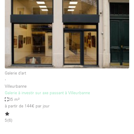
Showroom
Événement
Art
Alimentation
détail
Séance de
Local
Conférence
Réunion
Bureaux
photo
Commercial
Partagé
Type de l'espace
Galerie d'art
∙
Appartement / Loft
Villeurbanne
Galerie à investir sur axe passant à Villeurbanne
Atelier
35 m²
Autre
à partir de 144€
par jour
Bateau
5
(
6
)
Boutique / Magasin