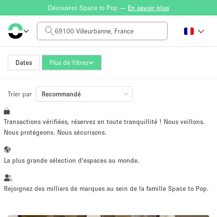
Découvrez Space to Pop —
En savoir plus
Tarif à la journée
0€
5.000€+
Dates
Plus de filtres
Trier par
Taille de l'espace
Recommandé
Transactions vérifiées, réservez en toute tranquillité ! Nous veillons.
10 m²
500+ m²
Nous protégeons. Nous sécurisons.
~ 13 personnes
~ 650 personnes
La plus grande sélection d'espaces au monde.
Type de projet
Rejoignez des milliers de marques au sein de la famille Space to Pop.
Vente au