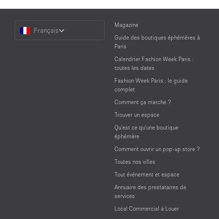
Choose
Magazine
Français
a
Guide des boutiques éphémères à
Language
Paris
Calendrier Fashion Week Paris :
toutes les dates
Fashion Week Paris : le guide
complet
Comment ça marche ?
Trouver un espace
Qu'est ce qu'une boutique
éphémère
Comment ouvrir un pop-up store ?
Toutes nos villes
Tout événement et espace
Annuaire des prestataires de
services
Local Commercial à Louer