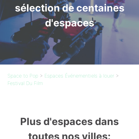
sélection de centaines
d'espaces
Space to Pop
>
Espaces Événementiels à louer
>
Festival Du Film
Plus d'espaces dans
toutes nos villes: