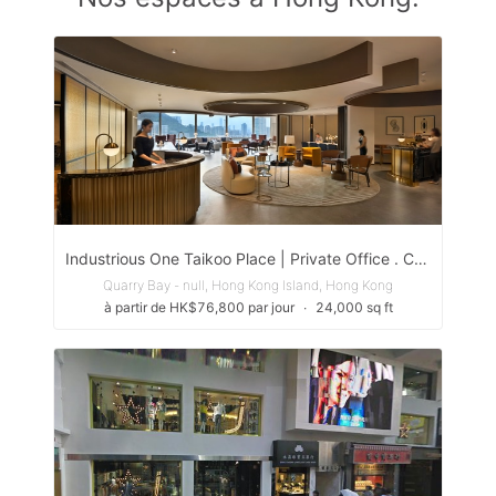
Industrious One Taikoo Place | Private Office . Coworking . Event Space . Meeting Rooms
Quarry Bay - null, Hong Kong Island, Hong Kong
à partir de HK$76,800 par jour
∙
24,000 sq ft