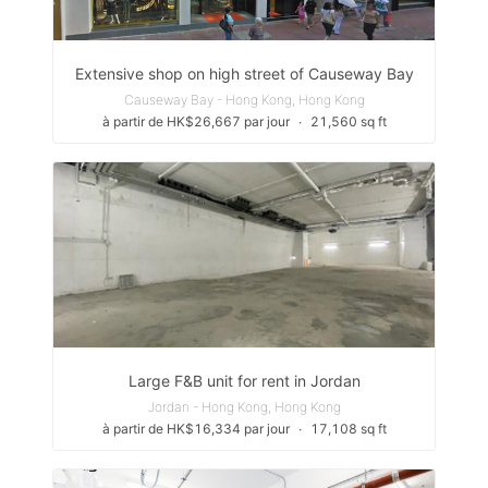
Extensive shop on high street of Causeway Bay
Causeway Bay - Hong Kong, Hong Kong
à partir de HK$26,667 par jour
∙
21,560 sq ft
Large F&B unit for rent in Jordan
Jordan - Hong Kong, Hong Kong
à partir de HK$16,334 par jour
∙
17,108 sq ft