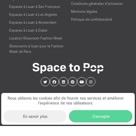
Conditions générales d'utilisation
Espaces à Louer à San Francisco
Mentions légales
Espaces à Louer à Los Angeles
Politique de confidentialité
Espaces à Louer à Amsterdam
Espaces à Louer à Dubai
Location Showroom Fashion Week
Showrooms à louer pour la Fashion
Week de Paris
Nous utilisons les cookies afin de fournir nos services et améliorer
l’expérience de nos utilisateurs.
En savoir plus
J'accepte
© PopUp Immo, Inc. Tous droits réservés.
EAA Licence Number: C-075131