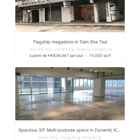
Flagship megastore in Tsim Sha Tsui
Tsim Sha Tsui - Hong Kong, Kowloon, Hong Kong
à partir de HK$36,667 par jour
∙
15,000 sq ft
Spacious 3/F Multi-purpose space in Dynamic Kwun Tong
Kwun Tong - Hong Kong, Hong Kong