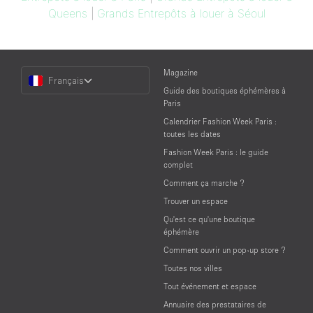
Queens
|
Grands Entrepôts à louer à Séoul
Choose
Magazine
Français
a
Guide des boutiques éphémères à
Language
Paris
Calendrier Fashion Week Paris :
toutes les dates
Fashion Week Paris : le guide
complet
Comment ça marche ?
Trouver un espace
Qu'est ce qu'une boutique
éphémère
Comment ouvrir un pop-up store ?
Toutes nos villes
Tout événement et espace
Annuaire des prestataires de