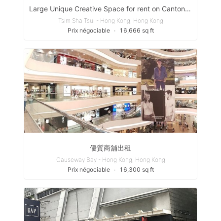
Large Unique Creative Space for rent on Canton Road
Tsim Sha Tsui - Hong Kong, Hong Kong
Prix négociable
∙
16,666 sq ft
優質商舖出租
Causeway Bay - Hong Kong, Hong Kong
Prix négociable
∙
16,300 sq ft