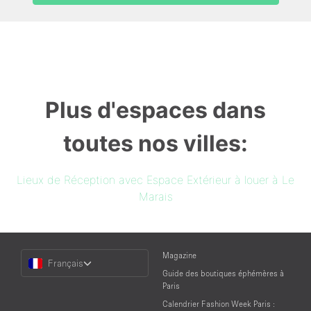
Plus d'espaces dans
toutes nos villes:
Lieux de Réception avec Espace Extérieur à louer à Le
Marais
Choose
Magazine
Français
a
Guide des boutiques éphémères à
Language
Paris
Calendrier Fashion Week Paris :