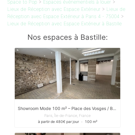
Space to Pop
>
Espaces événementiels à louer
>
Lieux de Réception avec Espace Extérieur
>
Lieux de
Réception avec Espace Extérieur à Paris 4 - 75004
>
Lieux de Réception avec Espace Extérieur à Bastille
Nos espaces à Bastille:
Showroom Mode 100 m² – Place des Vosges / Bastille – Événements, Réunions, AG Copro
Paris, Île-de-France, France
à partir de 480€ par jour
∙
100 m²