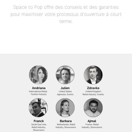
Space to Pop offre des conseils et des garanties
pour maximiser votre processus d'ouverture à court
terme.