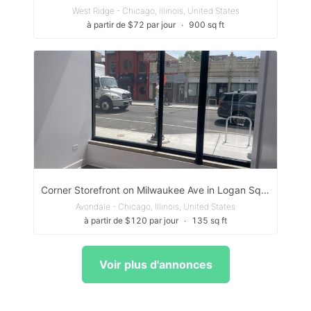
West Ridge - Chicago, Illinois, United States
à partir de $72 par jour
∙
900 sq ft
Corner Storefront on Milwaukee Ave in Logan Square - Perfect Display / Branding Space
Avondale - Chicago, Illinois, United States
à partir de $120 par jour
∙
135 sq ft
Voir plus d'annonces