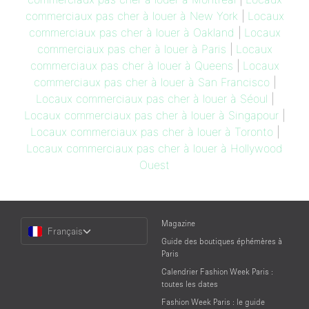
commerciaux pas cher à louer à New York
|
Locaux
commerciaux pas cher à louer à Oakland
|
Locaux
commerciaux pas cher à louer à Paris
|
Locaux
commerciaux pas cher à louer à Queens
|
Locaux
commerciaux pas cher à louer à San Francisco
|
Locaux commerciaux pas cher à louer à Séoul
|
Locaux commerciaux pas cher à louer à Singapour
|
Locaux commerciaux pas cher à louer à Toronto
|
Locaux commerciaux pas cher à louer à Hollywood
Ouest
Choose
Magazine
Français
a
Guide des boutiques éphémères à
Language
Paris
Calendrier Fashion Week Paris :
toutes les dates
Fashion Week Paris : le guide