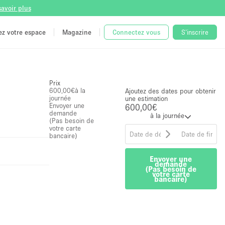
savoir plus
tez votre espace
Magazine
Connectez vous
S'inscrire
Prix
600,00€
à la
Ajoutez des dates pour obtenir
journée
une estimation
Envoyer une
600,00€
demande
à la journée
(Pas besoin de
votre carte
bancaire)
Envoyer une
demande
(Pas besoin de
votre carte
bancaire)