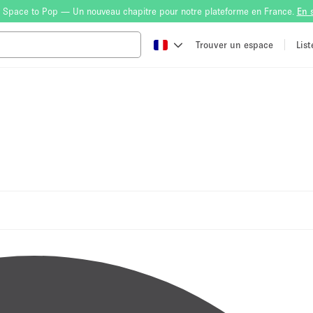
 Space to Pop — Un nouveau chapitre pour notre plateforme en France.
En 
Trouver un espace
Lis